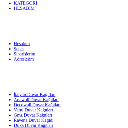
KATEGORİ
HESABIM
Hesabım
Sepet
Siparişlerim
Adreslerim
İtalyan Duvar Kağıtları
Adawall Duvar Kağıtları
Decowall Duvar Kağıtları
Vertu Duvar Kağıtları
Gmz Duvar Kağıtları
Ravena Duvar Kağıdı
Duka Duvar Kağıtları