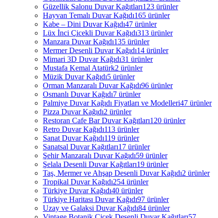
Güzellik Salonu Duvar Kağıtları
123 ürünler
Hayvan Temalı Duvar Kağıdı
165 ürünler
Kabe – Dini Duvar Kağıdı
47 ürünler
Lüx İnci Çicekli Duvar Kağıdı
313 ürünler
Manzara Duvar Kağıdı
135 ürünler
Mermer Desenli Duvar Kağıdı
14 ürünler
Mimari 3D Duvar Kağıdı
31 ürünler
Mustafa Kemal Atatürk
2 ürünler
Müzik Duvar Kağıdı
5 ürünler
Orman Manzaralı Duvar Kağıdı
96 ürünler
Osmanlı Duvar Kağıdı
7 ürünler
Palmiye Duvar Kağıdı Fiyatları ve Modelleri
47 ürünler
Pizza Duvar Kağıdı
2 ürünler
Restoran Cafe Bar Duvar Kağıtları
120 ürünler
Retro Duvar Kağıdı
113 ürünler
Sanat Duvar Kağıdı
119 ürünler
Sanatsal Duvar Kağıtları
17 ürünler
Şehir Manzaralı Duvar Kağıdı
59 ürünler
Şelala Desenli Duvar Kağıtları
19 ürünler
Taş, Mermer ve Ahşap Desenli Duvar Kağıdı
2 ürünler
Tropikal Duvar Kağıdı
254 ürünler
Türkiye Duvar Kağıdı
40 ürünler
Türkiye Haritası Duvar Kağıdı
97 ürünler
Uzay ve Galaksi Duvar Kağıdı
84 ürünler
Vintage Botanik Çiçek Desenli Duvar Kağıtları
57