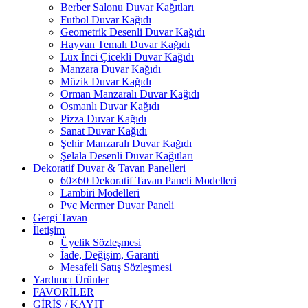
Berber Salonu Duvar Kağıtları
Futbol Duvar Kağıdı
Geometrik Desenli Duvar Kağıdı
Hayvan Temalı Duvar Kağıdı
Lüx İnci Çicekli Duvar Kağıdı
Manzara Duvar Kağıdı
Müzik Duvar Kağıdı
Orman Manzaralı Duvar Kağıdı
Osmanlı Duvar Kağıdı
Pizza Duvar Kağıdı
Sanat Duvar Kağıdı
Şehir Manzaralı Duvar Kağıdı
Şelala Desenli Duvar Kağıtları
Dekoratif Duvar & Tavan Panelleri
60×60 Dekoratif Tavan Paneli Modelleri
Lambiri Modelleri
Pvc Mermer Duvar Paneli
Gergi Tavan
İletişim
Üyelik Sözleşmesi
İade, Değişim, Garanti
Mesafeli Satış Sözleşmesi
Yardımcı Ürünler
FAVORİLER
GİRİŞ / KAYIT