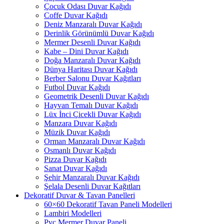
Çocuk Odası Duvar Kağıdı
Coffe Duvar Kağıdı
Deniz Manzaralı Duvar Kağıdı
Derinlik Görünümlü Duvar Kağıdı
Mermer Desenli Duvar Kağıdı
Kabe – Dini Duvar Kağıdı
Doğa Manzaralı Duvar Kağıdı
Dünya Haritası Duvar Kağıdı
Berber Salonu Duvar Kağıtları
Futbol Duvar Kağıdı
Geometrik Desenli Duvar Kağıdı
Hayvan Temalı Duvar Kağıdı
Lüx İnci Çicekli Duvar Kağıdı
Manzara Duvar Kağıdı
Müzik Duvar Kağıdı
Orman Manzaralı Duvar Kağıdı
Osmanlı Duvar Kağıdı
Pizza Duvar Kağıdı
Sanat Duvar Kağıdı
Şehir Manzaralı Duvar Kağıdı
Şelala Desenli Duvar Kağıtları
Dekoratif Duvar & Tavan Panelleri
60×60 Dekoratif Tavan Paneli Modelleri
Lambiri Modelleri
Pvc Mermer Duvar Paneli