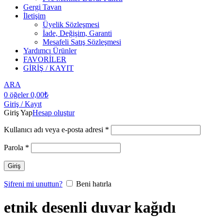
Gergi Tavan
İletişim
Üyelik Sözleşmesi
İade, Değişim, Garanti
Mesafeli Satış Sözleşmesi
Yardımcı Ürünler
FAVORİLER
GİRİŞ / KAYIT
ARA
0
öğeler
0,00
₺
Giriş / Kayıt
Giriş Yap
Hesap oluştur
Kullanıcı adı veya e-posta adresi
*
Parola
*
Giriş
Şifreni mi unuttun?
Beni hatırla
etnik desenli duvar kağıdı