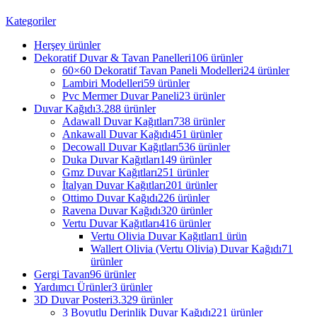
Kategoriler
Herşey
ürünler
Dekoratif Duvar & Tavan Panelleri
106 ürünler
60×60 Dekoratif Tavan Paneli Modelleri
24 ürünler
Lambiri Modelleri
59 ürünler
Pvc Mermer Duvar Paneli
23 ürünler
Duvar Kağıdı
3.288 ürünler
Adawall Duvar Kağıtları
738 ürünler
Ankawall Duvar Kağıdı
451 ürünler
Decowall Duvar Kağıtları
536 ürünler
Duka Duvar Kağıtları
149 ürünler
Gmz Duvar Kağıtları
251 ürünler
İtalyan Duvar Kağıtları
201 ürünler
Ottimo Duvar Kağıdı
226 ürünler
Ravena Duvar Kağıdı
320 ürünler
Vertu Duvar Kağıtları
416 ürünler
Vertu Olivia Duvar Kağıtları
1 ürün
Wallert Olivia (Vertu Olivia) Duvar Kağıdı
71
ürünler
Gergi Tavan
96 ürünler
Yardımcı Ürünler
3 ürünler
3D Duvar Posteri
3.329 ürünler
3 Boyutlu Derinlik Duvar Kağıdı
221 ürünler