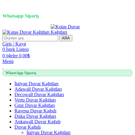
3D duvar kağıdı, Adawall, Decowall, Vertu, Gmz, Pvc mermer
panel, lambiri ve tavan çözümleri
Whatsapp Sipariş
2500 TL üzeri alışverişlerde vade farksız 3 taksit fırsatı!
ARA
Giriş / Kayıt
0
İstek Listesi
0
öğeler
0,00
₺
Menü
WhatsApp Sipariş
İtalyan Duvar Kağıtları
Adawall Duvar Kağıtları
Decowall Duvar Kağıtları
Vertu Duvar Kağıtları
Gmz Duvar Kağıtları
Ravena Duvar Kağıdı
Duka Duvar Kağıtları
Ankawall Duvar Kağıdı
Duvar Kağıdı
İtalyan Duvar Kağıtları