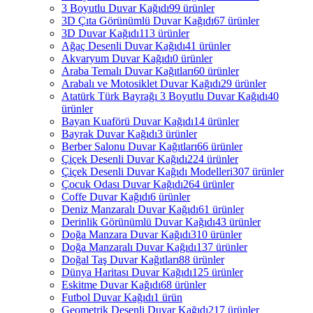
3 Boyutlu Duvar Kağıdı
99 ürünler
3D Çıta Görünümlü Duvar Kağıdı
67 ürünler
3D Duvar Kağıdı
113 ürünler
Ağaç Desenli Duvar Kağıdı
41 ürünler
Akvaryum Duvar Kağıdı
0 ürünler
Araba Temalı Duvar Kağıtları
60 ürünler
Arabalı ve Motosiklet Duvar Kağıdı
29 ürünler
Atatürk Türk Bayrağı 3 Boyutlu Duvar Kağıdı
40
ürünler
Bayan Kuaförü Duvar Kağıdı
14 ürünler
Bayrak Duvar Kağıdı
3 ürünler
Berber Salonu Duvar Kağıtları
66 ürünler
Çiçek Desenli Duvar Kağıdı
224 ürünler
Çiçek Desenli Duvar Kağıdı Modelleri
307 ürünler
Çocuk Odası Duvar Kağıdı
264 ürünler
Coffe Duvar Kağıdı
6 ürünler
Deniz Manzaralı Duvar Kağıdı
61 ürünler
Derinlik Görünümlü Duvar Kağıdı
43 ürünler
Doğa Manzara Duvar Kağıdı
310 ürünler
Doğa Manzaralı Duvar Kağıdı
137 ürünler
Doğal Taş Duvar Kağıtları
88 ürünler
Dünya Haritası Duvar Kağıdı
125 ürünler
Eskitme Duvar Kağıdı
68 ürünler
Futbol Duvar Kağıdı
1 ürün
Geometrik Desenli Duvar Kağıdı
217 ürünler