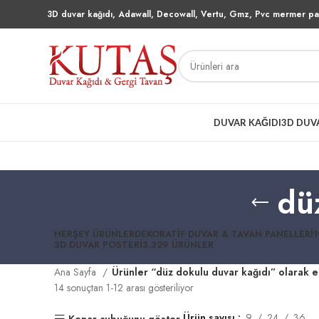
3D duvar kağıdı, Adawall, Decowall, Vertu, Gmz, Pvc mermer pan
DUVAR KAĞIDI
3D DUV
dü
HERŞEY
ÜRÜNLER
DEKORATIF DUVAR & TAVAN PANELLERI
1
3D DUVAR POSTERI
3.329 ÜRÜNLER
Ana Sayfa
Ürünler “düz dokulu duvar kağıdı” olarak e
14 sonuçtan 1-12 arası gösteriliyor
Ürün sayısı
9
24
36
Kenar çubuğunu göster