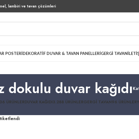
el, lambiri ve tavan çözümleri
AR POSTERI
DEKORATIF DUVAR & TAVAN PANELLERI
GERGI TAVAN
İLETI
z dokulu duvar kağıdı
Ka
06 ÜRÜNLER
DUVAR KAĞIDI
3.288 ÜRÜNLER
GERGI TAVAN
96 ÜRÜNLER
tiketlendi