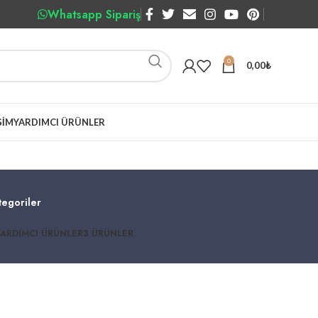
Whatsapp Sipariş
0
0,00
₺
ŞIM
YARDIMCI ÜRÜNLER
tegoriler
YARDIMCI ÜRÜNLER
3 ÜRÜNLER