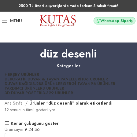
2500 TL üzeri alışverişlerde vade farksız 3 taksit fırsatı!
WhatsApp Sipariş
MENÜ
düz desenli
Kategoriler
HERŞEY
ÜRÜNLER
DEKORATIF DUVAR & TAVAN PANELLERI
106 ÜRÜNLER
DUVAR KAĞIDI
3.288 ÜRÜNLER
GERGI TAVAN
96 ÜRÜNLER
YARDIMCI ÜRÜNLER
3 ÜRÜNLER
3D DUVAR POSTERI
3.329 ÜRÜNLER
Ana Sayfa
Ürünler “düz desenli” olarak etiketlendi
12 sonucun tümü gösteriliyor
Kenar çubuğunu göster
Ürün sayısı
9
24
36