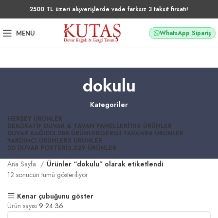
2500 TL üzeri alışverişlerde vade farksız 3 taksit fırsatı!
WhatsApp Sipariş
MENÜ
dokulu
Kategoriler
HERŞEY
ÜRÜNLER
DEKORATIF DUVAR & TAVAN PANELLERI
106 ÜRÜNLER
DUVAR KAĞIDI
3.288 ÜRÜNLER
GERGI TAVAN
96 ÜRÜNLER
YARDIMCI ÜRÜNLER
3 ÜRÜNLER
3D DUVAR POSTERI
3.329 ÜRÜNLER
Ana Sayfa
Ürünler “dokulu” olarak etiketlendi
12 sonucun tümü gösteriliyor
Kenar çubuğunu göster
Ürün sayısı
9
24
36