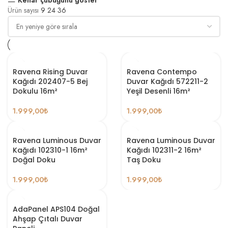
Ürün sayısı
9
24
36
Ravena Rising Duvar
Ravena Contempo
Kağıdı 202407-5 Bej
Duvar Kağıdı 572211-2
Dokulu 16m²
Yeşil Desenli 16m²
1.999,00
₺
1.999,00
₺
Ravena Luminous Duvar
Ravena Luminous Duvar
Kağıdı 102310-1 16m²
Kağıdı 102311-2 16m²
Doğal Doku
Taş Doku
1.999,00
₺
1.999,00
₺
AdaPanel APS104 Doğal
Ahşap Çıtalı Duvar