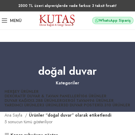
2500 TL üzeri alışverişlerde vade farksız 3 taksit fırsatı!
WhatsApp Sipariş
MENÜ
doğal duvar
Kategoriler
HERŞEY
ÜRÜNLER
DEKORATIF DUVAR & TAVAN PANELLERI
106 ÜRÜNLER
DUVAR KAĞIDI
3.288 ÜRÜNLER
GERGI TAVAN
96 ÜRÜNLER
YARDIMCI ÜRÜNLER
3 ÜRÜNLER
3D DUVAR POSTERI
3.310 ÜRÜNLER
Ana Sayfa
Ürünler “doğal duvar” olarak etiketlendi
5 sonucun tümü gösteriliyor
Kenar çubuğunu göster