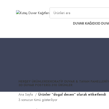
2500 TL üzeri alışverişlerde vade farksız 3 taksit fırsatı!
DUVAR KAĞIDI
3D DUV
HERŞEY
ÜRÜNLER
DEKORATIF DUVAR & TAVAN PANELLERI
1
3D DUVAR POSTERI
3.310 ÜRÜNLER
Ana Sayfa
Ürünler “dogal desen” olarak etiketlendi
3 sonucun tümü gösteriliyor