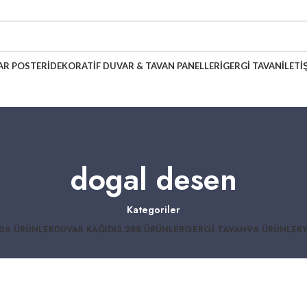
AR POSTERI
DEKORATIF DUVAR & TAVAN PANELLERI
GERGI TAVAN
İLETI
dogal desen
Kategoriler
06 ÜRÜNLER
DUVAR KAĞIDI
3.288 ÜRÜNLER
GERGI TAVAN
96 ÜRÜNLER