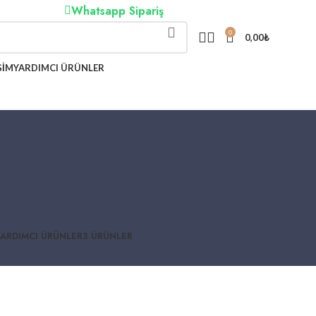
Whatsapp Sipariş
0
0,00
₺
ŞIM
YARDIMCI ÜRÜNLER
YARDIMCI ÜRÜNLER
3 ÜRÜNLER