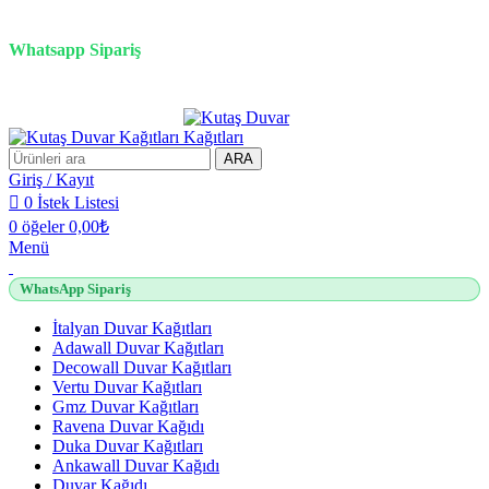
3D duvar kağıdı, Adawall, Decowall, Vertu, Gmz, Pvc mermer panel, lambiri ve
tavan çözümleri
Whatsapp Sipariş
2500 TL üzeri alışverişlerde vade farksız 3 taksit fırsatı!
ARA
Giriş / Kayıt
0
İstek Listesi
0
öğeler
0,00
₺
Menü
WhatsApp Sipariş
İtalyan Duvar Kağıtları
Adawall Duvar Kağıtları
Decowall Duvar Kağıtları
Vertu Duvar Kağıtları
Gmz Duvar Kağıtları
Ravena Duvar Kağıdı
Duka Duvar Kağıtları
Ankawall Duvar Kağıdı
Duvar Kağıdı