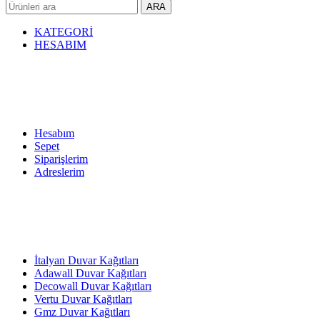
ARA
KATEGORİ
HESABIM
Hesabım
Sepet
Siparişlerim
Adreslerim
İtalyan Duvar Kağıtları
Adawall Duvar Kağıtları
Decowall Duvar Kağıtları
Vertu Duvar Kağıtları
Gmz Duvar Kağıtları