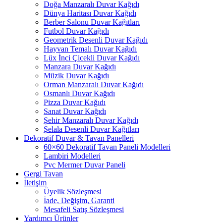
Doğa Manzaralı Duvar Kağıdı
Dünya Haritası Duvar Kağıdı
Berber Salonu Duvar Kağıtları
Futbol Duvar Kağıdı
Geometrik Desenli Duvar Kağıdı
Hayvan Temalı Duvar Kağıdı
Lüx İnci Çicekli Duvar Kağıdı
Manzara Duvar Kağıdı
Müzik Duvar Kağıdı
Orman Manzaralı Duvar Kağıdı
Osmanlı Duvar Kağıdı
Pizza Duvar Kağıdı
Sanat Duvar Kağıdı
Şehir Manzaralı Duvar Kağıdı
Şelala Desenli Duvar Kağıtları
Dekoratif Duvar & Tavan Panelleri
60×60 Dekoratif Tavan Paneli Modelleri
Lambiri Modelleri
Pvc Mermer Duvar Paneli
Gergi Tavan
İletişim
Üyelik Sözleşmesi
İade, Değişim, Garanti
Mesafeli Satış Sözleşmesi
Yardımcı Ürünler