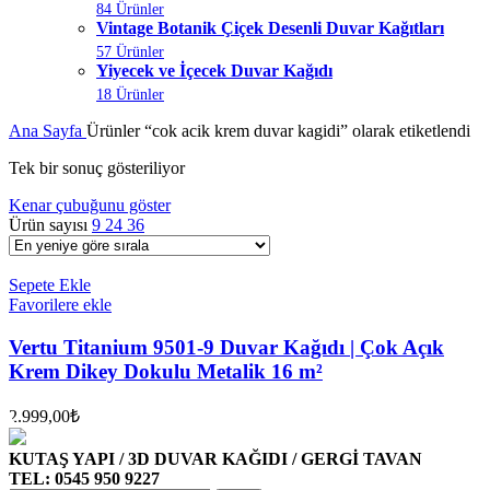
84 Ürünler
Vintage Botanik Çiçek Desenli Duvar Kağıtları
57 Ürünler
Yiyecek ve İçecek Duvar Kağıdı
18 Ürünler
Ana Sayfa
Ürünler “cok acik krem duvar kagidi” olarak etiketlendi
Tek bir sonuç gösteriliyor
Kenar çubuğunu göster
Ürün sayısı
9
24
36
Sepete Ekle
Favorilere ekle
Vertu Titanium 9501-9 Duvar Kağıdı | Çok Açık
Krem Dikey Dokulu Metalik 16 m²
2.999,00
₺
KUTAŞ YAPI / 3D DUVAR KAĞIDI / GERGİ TAVAN
TEL: 0545 950 9227