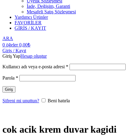
Üyelik Sözleşmesi
İade, Değişim, Garanti
Mesafeli Satış Sözleşmesi
Yardımcı Ürünler
FAVORİLER
GİRİŞ / KAYIT
ARA
0
öğeler
0,00
₺
Giriş / Kayıt
Giriş Yap
Hesap oluştur
Kullanıcı adı veya e-posta adresi
*
Parola
*
Giriş
Şifreni mi unuttun?
Beni hatırla
cok acik krem duvar kagidi