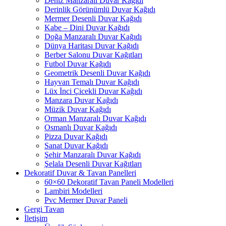
Deniz Manzaralı Duvar Kağıdı
Derinlik Görünümlü Duvar Kağıdı
Mermer Desenli Duvar Kağıdı
Kabe – Dini Duvar Kağıdı
Doğa Manzaralı Duvar Kağıdı
Dünya Haritası Duvar Kağıdı
Berber Salonu Duvar Kağıtları
Futbol Duvar Kağıdı
Geometrik Desenli Duvar Kağıdı
Hayvan Temalı Duvar Kağıdı
Lüx İnci Çicekli Duvar Kağıdı
Manzara Duvar Kağıdı
Müzik Duvar Kağıdı
Orman Manzaralı Duvar Kağıdı
Osmanlı Duvar Kağıdı
Pizza Duvar Kağıdı
Sanat Duvar Kağıdı
Şehir Manzaralı Duvar Kağıdı
Şelala Desenli Duvar Kağıtları
Dekoratif Duvar & Tavan Panelleri
60×60 Dekoratif Tavan Paneli Modelleri
Lambiri Modelleri
Pvc Mermer Duvar Paneli
Gergi Tavan
İletişim