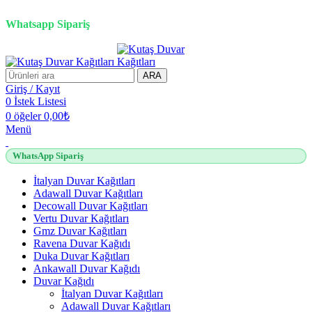
2500 TL üzeri alışverişlerde vade farksız 3 taksit fırsatı!
Whatsapp Sipariş
2500 TL üzeri alışverişlerde vade farksız 3 taksit fırsatı!
ARA
Giriş / Kayıt
0
İstek Listesi
0
öğeler
0,00
₺
Menü
WhatsApp Sipariş
İtalyan Duvar Kağıtları
Adawall Duvar Kağıtları
Decowall Duvar Kağıtları
Vertu Duvar Kağıtları
Gmz Duvar Kağıtları
Ravena Duvar Kağıdı
Duka Duvar Kağıtları
Ankawall Duvar Kağıdı
Duvar Kağıdı
İtalyan Duvar Kağıtları
Adawall Duvar Kağıtları