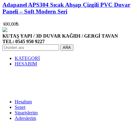
Adapanel APS304 Sıcak Ahşap Çizgili PVC Duvar
Paneli – Soft Modern Seri
400,00
₺
KUTAŞ YAPI / 3D DUVAR KAĞIDI / GERGİ TAVAN
TEL: 0545 950 9227
ARA
KATEGORİ
HESABIM
Hesabım
Sepet
Siparişlerim
Adreslerim