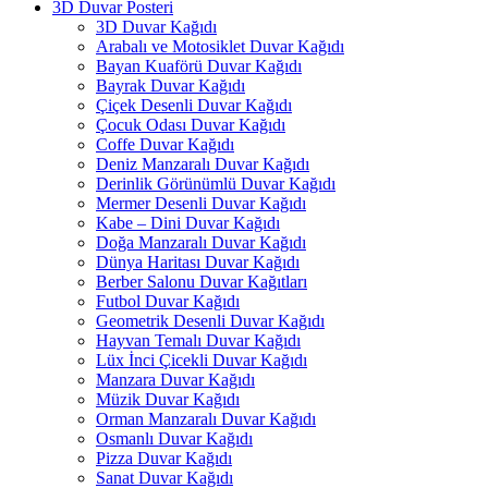
3D Duvar Posteri
3D Duvar Kağıdı
Arabalı ve Motosiklet Duvar Kağıdı
Bayan Kuaförü Duvar Kağıdı
Bayrak Duvar Kağıdı
Çiçek Desenli Duvar Kağıdı
Çocuk Odası Duvar Kağıdı
Coffe Duvar Kağıdı
Deniz Manzaralı Duvar Kağıdı
Derinlik Görünümlü Duvar Kağıdı
Mermer Desenli Duvar Kağıdı
Kabe – Dini Duvar Kağıdı
Doğa Manzaralı Duvar Kağıdı
Dünya Haritası Duvar Kağıdı
Berber Salonu Duvar Kağıtları
Futbol Duvar Kağıdı
Geometrik Desenli Duvar Kağıdı
Hayvan Temalı Duvar Kağıdı
Lüx İnci Çicekli Duvar Kağıdı
Manzara Duvar Kağıdı
Müzik Duvar Kağıdı
Orman Manzaralı Duvar Kağıdı
Osmanlı Duvar Kağıdı
Pizza Duvar Kağıdı
Sanat Duvar Kağıdı