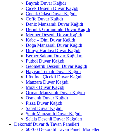
Bayrak Duvar Kağıdı
Çiçek Desenli Duvar Kağıdı
Çocuk Odası Duvar Kağıdı
Coffe Duvar Kağıdı
Deniz Manzaralı Duvar Kağıdı
Derinlik Görünümlü Duvar Kağıdı
Mermer Desenli Duvar Kağıdı
Kabe – Dini Duvar Kağıdı
Doğa Manzaralı Duvar Kağıdı
Dünya Haritası Duvar Kağıdı
Berber Salonu Duvar Kağıtları
Futbol Duvar Kağıdı
Geometrik Desenli Duvar Kağıdı
Hayvan Temalı Duvar Kağıdı
Lüx İnci Çicekli Duvar Kağıdı
Manzara Duvar Kağıdı
Müzik Duvar Kağıdı
Orman Manzaralı Duvar Kağıdı
Osmanlı Duvar Kağıdı
Pizza Duvar Kağıdı
Sanat Duvar Kağıdı
Şehir Manzaralı Duvar Kağıdı
Şelala Desenli Duvar Kağıtları
Dekoratif Duvar & Tavan Panelleri
60×60 Dekoratif Tavan Paneli Modelleri