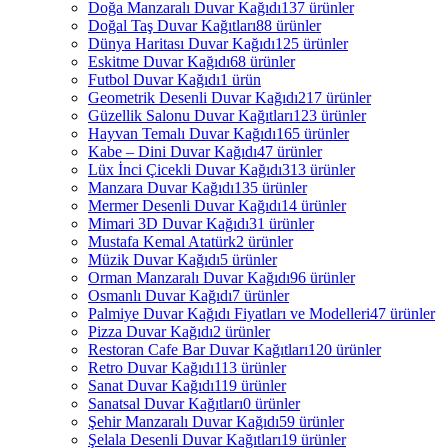
Doğa Manzaralı Duvar Kağıdı
137 ürünler
Doğal Taş Duvar Kağıtları
88 ürünler
Dünya Haritası Duvar Kağıdı
125 ürünler
Eskitme Duvar Kağıdı
68 ürünler
Futbol Duvar Kağıdı
1 ürün
Geometrik Desenli Duvar Kağıdı
217 ürünler
Güzellik Salonu Duvar Kağıtları
123 ürünler
Hayvan Temalı Duvar Kağıdı
165 ürünler
Kabe – Dini Duvar Kağıdı
47 ürünler
Lüx İnci Çicekli Duvar Kağıdı
313 ürünler
Manzara Duvar Kağıdı
135 ürünler
Mermer Desenli Duvar Kağıdı
14 ürünler
Mimari 3D Duvar Kağıdı
31 ürünler
Mustafa Kemal Atatürk
2 ürünler
Müzik Duvar Kağıdı
5 ürünler
Orman Manzaralı Duvar Kağıdı
96 ürünler
Osmanlı Duvar Kağıdı
7 ürünler
Palmiye Duvar Kağıdı Fiyatları ve Modelleri
47 ürünler
Pizza Duvar Kağıdı
2 ürünler
Restoran Cafe Bar Duvar Kağıtları
120 ürünler
Retro Duvar Kağıdı
113 ürünler
Sanat Duvar Kağıdı
119 ürünler
Sanatsal Duvar Kağıtları
0 ürünler
Şehir Manzaralı Duvar Kağıdı
59 ürünler
Şelala Desenli Duvar Kağıtları
19 ürünler