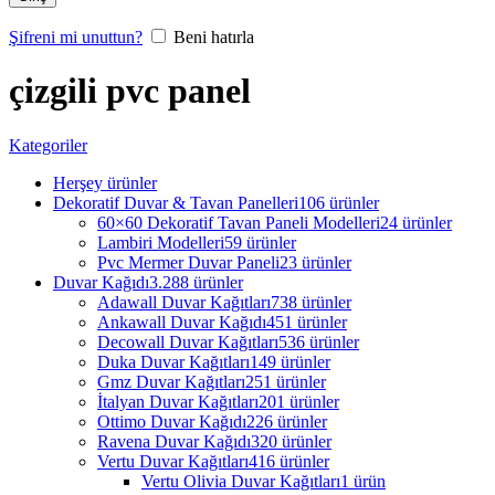
Şifreni mi unuttun?
Beni hatırla
çizgili pvc panel
Kategoriler
Herşey
ürünler
Dekoratif Duvar & Tavan Panelleri
106 ürünler
60×60 Dekoratif Tavan Paneli Modelleri
24 ürünler
Lambiri Modelleri
59 ürünler
Pvc Mermer Duvar Paneli
23 ürünler
Duvar Kağıdı
3.288 ürünler
Adawall Duvar Kağıtları
738 ürünler
Ankawall Duvar Kağıdı
451 ürünler
Decowall Duvar Kağıtları
536 ürünler
Duka Duvar Kağıtları
149 ürünler
Gmz Duvar Kağıtları
251 ürünler
İtalyan Duvar Kağıtları
201 ürünler
Ottimo Duvar Kağıdı
226 ürünler
Ravena Duvar Kağıdı
320 ürünler
Vertu Duvar Kağıtları
416 ürünler
Vertu Olivia Duvar Kağıtları
1 ürün