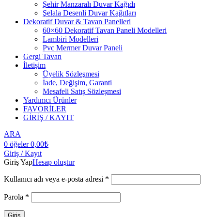
Şehir Manzaralı Duvar Kağıdı
Şelala Desenli Duvar Kağıtları
Dekoratif Duvar & Tavan Panelleri
60×60 Dekoratif Tavan Paneli Modelleri
Lambiri Modelleri
Pvc Mermer Duvar Paneli
Gergi Tavan
İletişim
Üyelik Sözleşmesi
İade, Değişim, Garanti
Mesafeli Satış Sözleşmesi
Yardımcı Ürünler
FAVORİLER
GİRİŞ / KAYIT
ARA
0
öğeler
0,00
₺
Giriş / Kayıt
Giriş Yap
Hesap oluştur
Kullanıcı adı veya e-posta adresi
*
Parola
*
Giriş