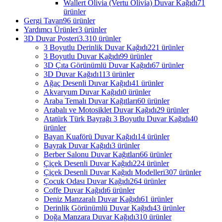
Wallert Olivia (Vertu Olivia) Duvar Kağıdı
71
ürünler
Gergi Tavan
96 ürünler
Yardımcı Ürünler
3 ürünler
3D Duvar Posteri
3.310 ürünler
3 Boyutlu Derinlik Duvar Kağıdı
221 ürünler
3 Boyutlu Duvar Kağıdı
99 ürünler
3D Çıta Görünümlü Duvar Kağıdı
67 ürünler
3D Duvar Kağıdı
113 ürünler
Ağaç Desenli Duvar Kağıdı
41 ürünler
Akvaryum Duvar Kağıdı
0 ürünler
Araba Temalı Duvar Kağıtları
60 ürünler
Arabalı ve Motosiklet Duvar Kağıdı
29 ürünler
Atatürk Türk Bayrağı 3 Boyutlu Duvar Kağıdı
40
ürünler
Bayan Kuaförü Duvar Kağıdı
14 ürünler
Bayrak Duvar Kağıdı
3 ürünler
Berber Salonu Duvar Kağıtları
66 ürünler
Çiçek Desenli Duvar Kağıdı
224 ürünler
Çiçek Desenli Duvar Kağıdı Modelleri
307 ürünler
Çocuk Odası Duvar Kağıdı
264 ürünler
Coffe Duvar Kağıdı
6 ürünler
Deniz Manzaralı Duvar Kağıdı
61 ürünler
Derinlik Görünümlü Duvar Kağıdı
43 ürünler
Doğa Manzara Duvar Kağıdı
310 ürünler