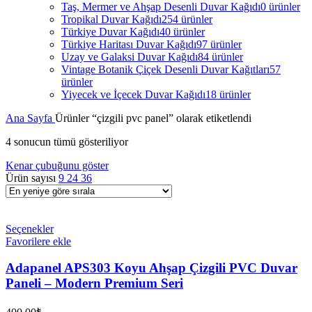
Taş, Mermer ve Ahşap Desenli Duvar Kağıdı
0 ürünler
Tropikal Duvar Kağıdı
254 ürünler
Türkiye Duvar Kağıdı
40 ürünler
Türkiye Haritası Duvar Kağıdı
97 ürünler
Uzay ve Galaksi Duvar Kağıdı
84 ürünler
Vintage Botanik Çiçek Desenli Duvar Kağıtları
57
ürünler
Yiyecek ve İçecek Duvar Kağıdı
18 ürünler
Ana Sayfa
Ürünler “çizgili pvc panel” olarak etiketlendi
4 sonucun tümü gösteriliyor
Kenar çubuğunu göster
Ürün sayısı
9
24
36
Seçenekler
Favorilere ekle
Adapanel APS303 Koyu Ahşap Çizgili PVC Duvar
Paneli – Modern Premium Seri