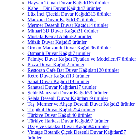
Hayvan Temalı Duvar Kağıdı
165 ürünler
Kabe – Dini Duvar Kağıdı
47 ürünler
Lüx İnci Çicekli Duvar Kağıdı
313 ürünler
Manzara Duvar Kağıdı
135 ürünler
Mermer Desenli Duvar Kağıdı
14 ürünler
Mimari 3D Duvar Kağıdı
31 ürünler
Mustafa Kemal Atatürk
2 ürünler
Müzik Duvar Kağıdı
5 ürünler
Orman Manzaralı Duvar Kağıdı
96 ürünler
Osmanlı Duvar Kağıdı
7 ürünler
Palmiye Duvar Kağıdı Fiyatları ve Modelleri
47 ürünler
Pizza Duvar Kağıdı
2 ürünler
Restoran Cafe Bar Duvar Kağıtları
120 ürünler
Retro Duvar Kağıdı
113 ürünler
Sanat Duvar Kağıdı
119 ürünler
Sanatsal Duvar Kağıtları
17 ürünler
Şehir Manzaralı Duvar Kağıdı
59 ürünler
Şelala Desenli Duvar Kağıtları
19 ürünler
Taş, Mermer ve Ahşap Desenli Duvar Kağıdı
2 ürünler
Tropikal Duvar Kağıdı
254 ürünler
Türkiye Duvar Kağıdı
40 ürünler
Türkiye Haritası Duvar Kağıdı
97 ürünler
Uzay ve Galaksi Duvar Kağıdı
84 ürünler
Vintage Botanik Çiçek Desenli Duvar Kağıtları
57
ürünler