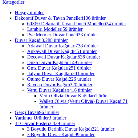
Kategoriler
Herşey
ürünler
Dekoratif Duvar & Tavan Panelleri
106 ürünler
60×60 Dekoratif Tavan Paneli Modelleri
24 ürünler
Lambiri Modelleri
59 ürünler
Pvc Mermer Duvar Paneli
23 ürünler
Duvar Kağıdı
3.288 ürünler
Adawall Duvar Kağıtları
738 ürünler
Ankawall Duvar Kağıdı
451 ürünler
Decowall Duvar Kağıtları
536 ürünler
Duka Duvar Kağıtları
149 ürünler
Gmz Duvar Kağıtları
251 ürünler
İtalyan Duvar Kağıtları
201 ürünler
Ottimo Duvar Kağıdı
226 ürünler
Ravena Duvar Kağıdı
320 ürünler
Vertu Duvar Kağıtları
416 ürünler
Vertu Olivia Duvar Kağıtları
1 ürün
Wallert Olivia (Vertu Olivia) Duvar Kağıdı
71
ürünler
Gergi Tavan
96 ürünler
Yardımcı Ürünler
3 ürünler
3D Duvar Posteri
3.329 ürünler
3 Boyutlu Derinlik Duvar Kağıdı
221 ürünler
3 Boyutlu Duvar Kağıdı
99 ürünler