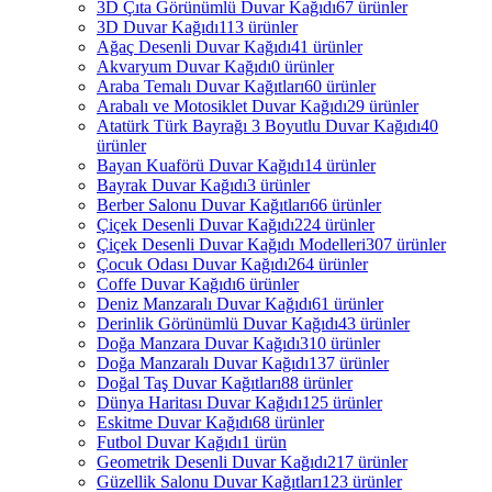
3D Çıta Görünümlü Duvar Kağıdı
67 ürünler
3D Duvar Kağıdı
113 ürünler
Ağaç Desenli Duvar Kağıdı
41 ürünler
Akvaryum Duvar Kağıdı
0 ürünler
Araba Temalı Duvar Kağıtları
60 ürünler
Arabalı ve Motosiklet Duvar Kağıdı
29 ürünler
Atatürk Türk Bayrağı 3 Boyutlu Duvar Kağıdı
40
ürünler
Bayan Kuaförü Duvar Kağıdı
14 ürünler
Bayrak Duvar Kağıdı
3 ürünler
Berber Salonu Duvar Kağıtları
66 ürünler
Çiçek Desenli Duvar Kağıdı
224 ürünler
Çiçek Desenli Duvar Kağıdı Modelleri
307 ürünler
Çocuk Odası Duvar Kağıdı
264 ürünler
Coffe Duvar Kağıdı
6 ürünler
Deniz Manzaralı Duvar Kağıdı
61 ürünler
Derinlik Görünümlü Duvar Kağıdı
43 ürünler
Doğa Manzara Duvar Kağıdı
310 ürünler
Doğa Manzaralı Duvar Kağıdı
137 ürünler
Doğal Taş Duvar Kağıtları
88 ürünler
Dünya Haritası Duvar Kağıdı
125 ürünler
Eskitme Duvar Kağıdı
68 ürünler
Futbol Duvar Kağıdı
1 ürün
Geometrik Desenli Duvar Kağıdı
217 ürünler
Güzellik Salonu Duvar Kağıtları
123 ürünler