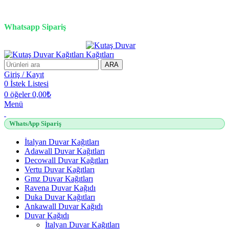
3D duvar kağıdı, Adawall, Decowall, Vertu, Gmz, Pvc mermer
panel, lambiri ve tavan çözümleri
Whatsapp Sipariş
2500 TL üzeri alışverişlerde vade farksız 3 taksit fırsatı!
ARA
Giriş / Kayıt
0
İstek Listesi
0
öğeler
0,00
₺
Menü
WhatsApp Sipariş
İtalyan Duvar Kağıtları
Adawall Duvar Kağıtları
Decowall Duvar Kağıtları
Vertu Duvar Kağıtları
Gmz Duvar Kağıtları
Ravena Duvar Kağıdı
Duka Duvar Kağıtları
Ankawall Duvar Kağıdı
Duvar Kağıdı
İtalyan Duvar Kağıtları