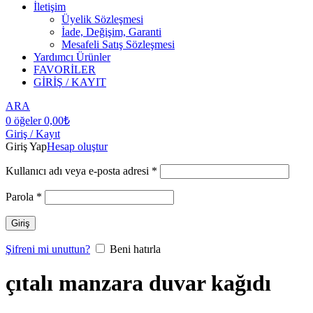
İletişim
Üyelik Sözleşmesi
İade, Değişim, Garanti
Mesafeli Satış Sözleşmesi
Yardımcı Ürünler
FAVORİLER
GİRİŞ / KAYIT
ARA
0
öğeler
0,00
₺
Giriş / Kayıt
Giriş Yap
Hesap oluştur
Kullanıcı adı veya e-posta adresi
*
Parola
*
Giriş
Şifreni mi unuttun?
Beni hatırla
çıtalı manzara duvar kağıdı