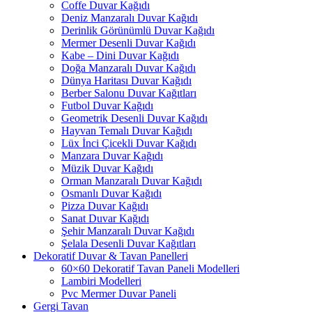
Coffe Duvar Kağıdı
Deniz Manzaralı Duvar Kağıdı
Derinlik Görünümlü Duvar Kağıdı
Mermer Desenli Duvar Kağıdı
Kabe – Dini Duvar Kağıdı
Doğa Manzaralı Duvar Kağıdı
Dünya Haritası Duvar Kağıdı
Berber Salonu Duvar Kağıtları
Futbol Duvar Kağıdı
Geometrik Desenli Duvar Kağıdı
Hayvan Temalı Duvar Kağıdı
Lüx İnci Çicekli Duvar Kağıdı
Manzara Duvar Kağıdı
Müzik Duvar Kağıdı
Orman Manzaralı Duvar Kağıdı
Osmanlı Duvar Kağıdı
Pizza Duvar Kağıdı
Sanat Duvar Kağıdı
Şehir Manzaralı Duvar Kağıdı
Şelala Desenli Duvar Kağıtları
Dekoratif Duvar & Tavan Panelleri
60×60 Dekoratif Tavan Paneli Modelleri
Lambiri Modelleri
Pvc Mermer Duvar Paneli
Gergi Tavan