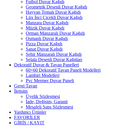
Futbol Duvar Kağıdı
Geometrik Desenli Duvar Kağıdı
Hayvan Temalı Duvar Kağıdı
Lüx İnci Çicekli Duvar Kağıdı
Manzara Duvar Kağıdı
Müzik Duvar Kağıdı
Orman Manzaralı Duvar Kağıdı
Osmanlı Duvar Kağıdı
Pizza Duvar Kağıdı
Sanat Duvar Kağıdı
Şehir Manzaralı Duvar Kağıdı
Şelala Desenli Duvar Kağıtları
Dekoratif Duvar & Tavan Panelleri
60×60 Dekoratif Tavan Paneli Modelleri
Lambiri Modelleri
Pvc Mermer Duvar Paneli
Gergi Tavan
İletişim
Üyelik Sözleşmesi
İade, Değişim, Garanti
Mesafeli Satış Sözleşmesi
Yardımcı Ürünler
FAVORİLER
GİRİŞ / KAYIT