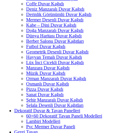
Coffe Duvar Kağıdı
Deniz Manzaralı Duvar Kağıdı
Derinlik Görünümlü Duvar Kağıdı
Mermer Desenli Duvar Kağıdı
Kabe – Dini Duvar Kağıdı
Doğa Manzaralı Duvar Kağıdı
Dünya Haritası Duvar Kağıdı
Berber Salonu Duvar Kağıtları
Futbol Duvar Kağıdı
Geometrik Desenli Duvar Kağıdı
Hayvan Temalı Duvar Kağıdı
Lüx İnci Çicekli Duvar Kağıdı
Manzara Duvar Kağıdı
Müzik Duvar Kağıdı
Orman Manzaralı Duvar Kağıdı
Osmanlı Duvar Kağıdı
Pizza Duvar Kağıdı
Sanat Duvar Kağıdı
Şehir Manzaralı Duvar Kağıdı
Şelala Desenli Duvar Kağıtları
Dekoratif Duvar & Tavan Panelleri
60×60 Dekoratif Tavan Paneli Modelleri
Lambiri Modelleri
Pvc Mermer Duvar Paneli
Gergi Tavan