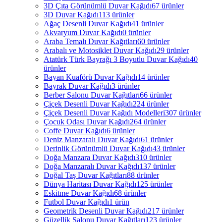
3D Çıta Görünümlü Duvar Kağıdı
67 ürünler
3D Duvar Kağıdı
113 ürünler
Ağaç Desenli Duvar Kağıdı
41 ürünler
Akvaryum Duvar Kağıdı
0 ürünler
Araba Temalı Duvar Kağıtları
60 ürünler
Arabalı ve Motosiklet Duvar Kağıdı
29 ürünler
Atatürk Türk Bayrağı 3 Boyutlu Duvar Kağıdı
40
ürünler
Bayan Kuaförü Duvar Kağıdı
14 ürünler
Bayrak Duvar Kağıdı
3 ürünler
Berber Salonu Duvar Kağıtları
66 ürünler
Çiçek Desenli Duvar Kağıdı
224 ürünler
Çiçek Desenli Duvar Kağıdı Modelleri
307 ürünler
Çocuk Odası Duvar Kağıdı
264 ürünler
Coffe Duvar Kağıdı
6 ürünler
Deniz Manzaralı Duvar Kağıdı
61 ürünler
Derinlik Görünümlü Duvar Kağıdı
43 ürünler
Doğa Manzara Duvar Kağıdı
310 ürünler
Doğa Manzaralı Duvar Kağıdı
137 ürünler
Doğal Taş Duvar Kağıtları
88 ürünler
Dünya Haritası Duvar Kağıdı
125 ürünler
Eskitme Duvar Kağıdı
68 ürünler
Futbol Duvar Kağıdı
1 ürün
Geometrik Desenli Duvar Kağıdı
217 ürünler
Güzellik Salonu Duvar Kağıtları
123 ürünler