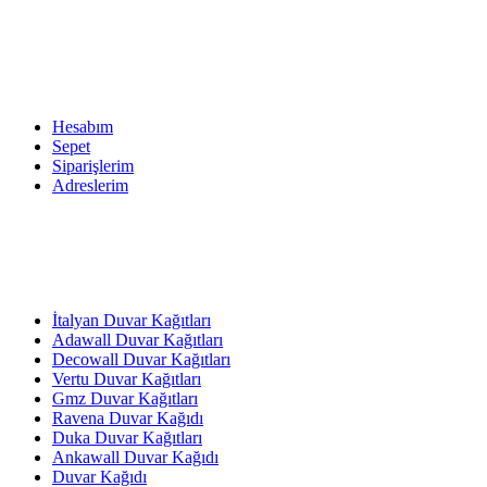
Hesabım
Sepet
Siparişlerim
Adreslerim
İtalyan Duvar Kağıtları
Adawall Duvar Kağıtları
Decowall Duvar Kağıtları
Vertu Duvar Kağıtları
Gmz Duvar Kağıtları
Ravena Duvar Kağıdı
Duka Duvar Kağıtları
Ankawall Duvar Kağıdı
Duvar Kağıdı