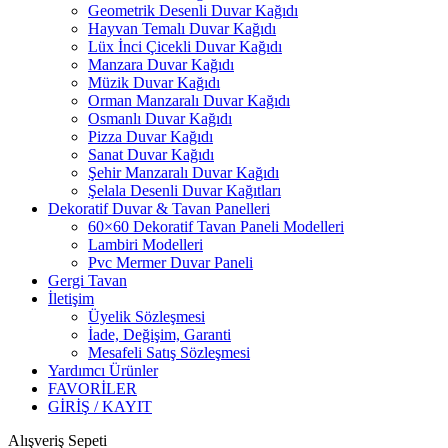
Geometrik Desenli Duvar Kağıdı
Hayvan Temalı Duvar Kağıdı
Lüx İnci Çicekli Duvar Kağıdı
Manzara Duvar Kağıdı
Müzik Duvar Kağıdı
Orman Manzaralı Duvar Kağıdı
Osmanlı Duvar Kağıdı
Pizza Duvar Kağıdı
Sanat Duvar Kağıdı
Şehir Manzaralı Duvar Kağıdı
Şelala Desenli Duvar Kağıtları
Dekoratif Duvar & Tavan Panelleri
60×60 Dekoratif Tavan Paneli Modelleri
Lambiri Modelleri
Pvc Mermer Duvar Paneli
Gergi Tavan
İletişim
Üyelik Sözleşmesi
İade, Değişim, Garanti
Mesafeli Satış Sözleşmesi
Yardımcı Ürünler
FAVORİLER
GİRİŞ / KAYIT
Alışveriş Sepeti