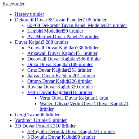
Kategoriler
Herşey
ürünler
Dekoratif Duvar & Tavan Panelleri
106 ürünler
60×60 Dekoratif Tavan Paneli Modelleri
24 ürünler
Lambiri Modelleri
59 ürünler
Pvc Mermer Duvar Paneli
23 ürünler
Duvar Kağıdı
3.288 ürünler
Adawall Duvar Kağıtları
738 ürünler
Ankawall Duvar Kağıdı
451 ürünler
Decowall Duvar Kağıtları
536 ürünler
Duka Duvar Kağıtları
149 ürünler
Gmz Duvar Kağıtları
251 ürünler
İtalyan Duvar Kağıtları
201 ürünler
Ottimo Duvar Kağıdı
226 ürünler
Ravena Duvar Kağıdı
320 ürünler
Vertu Duvar Kağıtları
416 ürünler
Vertu Olivia Duvar Kağıtları
1 ürün
Wallert Olivia (Vertu Olivia) Duvar Kağıdı
71
ürünler
Gergi Tavan
96 ürünler
Yardımcı Ürünler
3 ürünler
3D Duvar Posteri
3.310 ürünler
3 Boyutlu Derinlik Duvar Kağıdı
221 ürünler
3 Boyutlu Duvar Kağıdı
99 ürünler