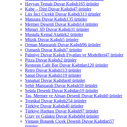
Hayvan Temalı Duvar Kağıdı
165 ürünler
Kabe – Dini Duvar Kağıdı
47 ürünler
Lüx İnci Çicekli Duvar Kağıdı
313 ürünler
Manzara Duvar Kağıdı
135 ürünler
Mermer Desenli Duvar Kağıdı
14 ürünler
Mimari 3D Duvar Kağıdı
31 ürünler
Mustafa Kemal Atatürk
2 ürünler
Müzik Duvar Kağıdı
5 ürünler
Orman Manzaralı Duvar Kağıdı
96 ürünler
Osmanlı Duvar Kağıdı
7 ürünler
Palmiye Duvar Kağıdı Fiyatları ve Modelleri
47 ürünler
Pizza Duvar Kağıdı
2 ürünler
Restoran Cafe Bar Duvar Kağıtları
120 ürünler
Retro Duvar Kağıdı
113 ürünler
Sanat Duvar Kağıdı
119 ürünler
Sanatsal Duvar Kağıtları
0 ürünler
Şehir Manzaralı Duvar Kağıdı
59 ürünler
Şelala Desenli Duvar Kağıtları
19 ürünler
Taş, Mermer ve Ahşap Desenli Duvar Kağıdı
0 ürünler
Tropikal Duvar Kağıdı
254 ürünler
Türkiye Duvar Kağıdı
40 ürünler
Türkiye Haritası Duvar Kağıdı
97 ürünler
Uzay ve Galaksi Duvar Kağıdı
84 ürünler
Vintage Botanik Çiçek Desenli Duvar Kağıtları
57
ürünler