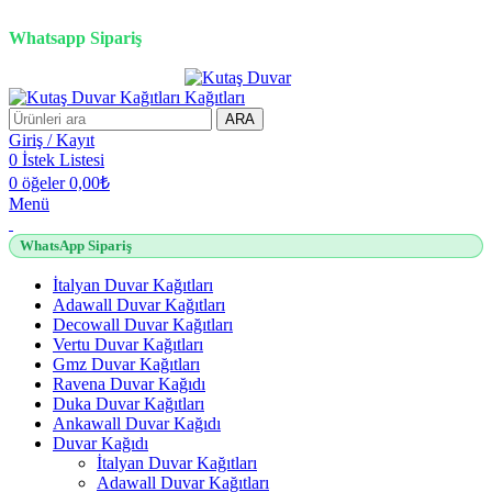
2500 TL üzeri alışverişlerde vade farksız 3 taksit fırsatı!
Whatsapp Sipariş
2500 TL üzeri alışverişlerde vade farksız 3 taksit fırsatı!
ARA
Giriş / Kayıt
0
İstek Listesi
0
öğeler
0,00
₺
Menü
WhatsApp Sipariş
İtalyan Duvar Kağıtları
Adawall Duvar Kağıtları
Decowall Duvar Kağıtları
Vertu Duvar Kağıtları
Gmz Duvar Kağıtları
Ravena Duvar Kağıdı
Duka Duvar Kağıtları
Ankawall Duvar Kağıdı
Duvar Kağıdı
İtalyan Duvar Kağıtları
Adawall Duvar Kağıtları