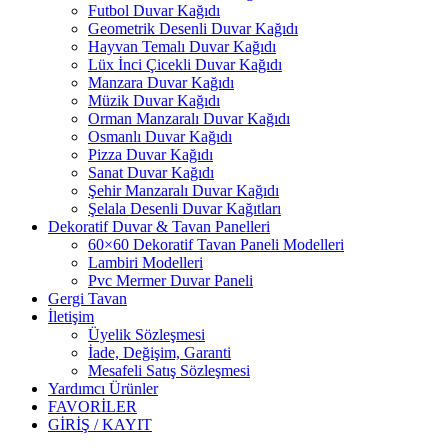
Futbol Duvar Kağıdı
Geometrik Desenli Duvar Kağıdı
Hayvan Temalı Duvar Kağıdı
Lüx İnci Çicekli Duvar Kağıdı
Manzara Duvar Kağıdı
Müzik Duvar Kağıdı
Orman Manzaralı Duvar Kağıdı
Osmanlı Duvar Kağıdı
Pizza Duvar Kağıdı
Sanat Duvar Kağıdı
Şehir Manzaralı Duvar Kağıdı
Şelala Desenli Duvar Kağıtları
Dekoratif Duvar & Tavan Panelleri
60×60 Dekoratif Tavan Paneli Modelleri
Lambiri Modelleri
Pvc Mermer Duvar Paneli
Gergi Tavan
İletişim
Üyelik Sözleşmesi
İade, Değişim, Garanti
Mesafeli Satış Sözleşmesi
Yardımcı Ürünler
FAVORİLER
GİRİŞ / KAYIT