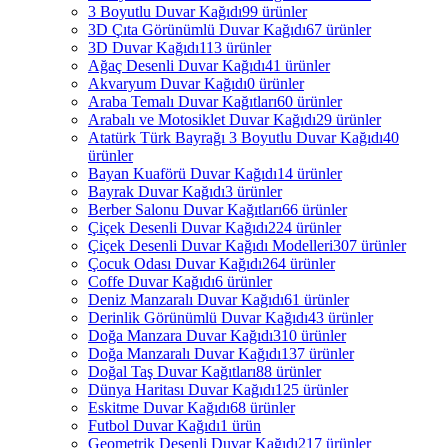
3 Boyutlu Duvar Kağıdı
99 ürünler
3D Çıta Görünümlü Duvar Kağıdı
67 ürünler
3D Duvar Kağıdı
113 ürünler
Ağaç Desenli Duvar Kağıdı
41 ürünler
Akvaryum Duvar Kağıdı
0 ürünler
Araba Temalı Duvar Kağıtları
60 ürünler
Arabalı ve Motosiklet Duvar Kağıdı
29 ürünler
Atatürk Türk Bayrağı 3 Boyutlu Duvar Kağıdı
40
ürünler
Bayan Kuaförü Duvar Kağıdı
14 ürünler
Bayrak Duvar Kağıdı
3 ürünler
Berber Salonu Duvar Kağıtları
66 ürünler
Çiçek Desenli Duvar Kağıdı
224 ürünler
Çiçek Desenli Duvar Kağıdı Modelleri
307 ürünler
Çocuk Odası Duvar Kağıdı
264 ürünler
Coffe Duvar Kağıdı
6 ürünler
Deniz Manzaralı Duvar Kağıdı
61 ürünler
Derinlik Görünümlü Duvar Kağıdı
43 ürünler
Doğa Manzara Duvar Kağıdı
310 ürünler
Doğa Manzaralı Duvar Kağıdı
137 ürünler
Doğal Taş Duvar Kağıtları
88 ürünler
Dünya Haritası Duvar Kağıdı
125 ürünler
Eskitme Duvar Kağıdı
68 ürünler
Futbol Duvar Kağıdı
1 ürün
Geometrik Desenli Duvar Kağıdı
217 ürünler