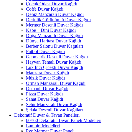
Çocuk Odası Duvar Kağıdı
Coffe Duvar Kağıdı
Deniz Manzaralı Duvar Kağıdı
Derinlik Görünümlü Duvar Kağıdı
Mermer Desenli Duvar Kağıdı
Kabe – Dini Duvar Kağıdı
Doğa Manzaralı Duvar Kağıdı
Dünya Haritası Duvar Kağıdı
Berber Salonu Duvar Kağıtları
Futbol Duvar Kağıdı
Geometrik Desenli Duvar Kağıdı
Hayvan Temalı Duvar Kağıdı
Lüx İnci Çicekli Duvar Kağıdı
Manzara Duvar Kağıdı
Müzik Duvar Kağıdı
Orman Manzaralı Duvar Kağıdı
Osmanlı Duvar Kağıdı
Pizza Duvar Kağıdı
Sanat Duvar Kağıdı
Şehir Manzaralı Duvar Kağıdı
Şelala Desenli Duvar Kağıtları
Dekoratif Duvar & Tavan Panelleri
60×60 Dekoratif Tavan Paneli Modelleri
Lambiri Modelleri
Pvc Mermer Duvar Paneli