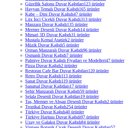
Güzellik Salonu Duvar Kağıtları
123 ürünler
Hayvan Temalı Duvar Kağıdı
165 ürünler
Kabe – Dini Duvar Kağıdı
47 ürünler
Lüx İnci Çicekli Duvar Kağıdı
313 ürünler
Manzara Duvar Kağıdı
135 ürünler
Mermer Desenli Duvar Kağıdı
14 ürünler
Mimari 3D Duvar Kağıdı
31 ürünler
Mustafa Kemal Atatürk
2 ürünler
Müzik Duvar Kağıdı
5 ürünler
Orman Manzaralı Duvar Kağıdı
96 ürünler
Osmanlı Duvar Kağıdı
7 ürünler
Palmiye Duvar Kağıdı Fiyatları ve Modelleri
47 ürünler
Pizza Duvar Kağıdı
2 ürünler
Restoran Cafe Bar Duvar Kağıtları
120 ürünler
Retro Duvar Kağıdı
113 ürünler
Sanat Duvar Kağıdı
119 ürünler
Sanatsal Duvar Kağıtları
17 ürünler
Şehir Manzaralı Duvar Kağıdı
59 ürünler
Şelala Desenli Duvar Kağıtları
19 ürünler
Taş, Mermer ve Ahşap Desenli Duvar Kağıdı
2 ürünler
Tropikal Duvar Kağıdı
254 ürünler
Türkiye Duvar Kağıdı
40 ürünler
Türkiye Haritası Duvar Kağıdı
97 ürünler
Uzay ve Galaksi Duvar Kağıdı
84 ürünler
Vintage Botanik Çiçek Desenli Duvar Kağıtları
57