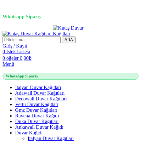
3D duvar kağıdı, Adawall, Decowall, Vertu, Gmz, Pvc mermer
panel, lambiri ve tavan çözümleri
Whatsapp Sipariş
2500 TL üzeri alışverişlerde vade farksız 3 taksit fırsatı!
ARA
Giriş / Kayıt
0
İstek Listesi
0
öğeler
0,00
₺
Menü
WhatsApp Sipariş
İtalyan Duvar Kağıtları
Adawall Duvar Kağıtları
Decowall Duvar Kağıtları
Vertu Duvar Kağıtları
Gmz Duvar Kağıtları
Ravena Duvar Kağıdı
Duka Duvar Kağıtları
Ankawall Duvar Kağıdı
Duvar Kağıdı
İtalyan Duvar Kağıtları