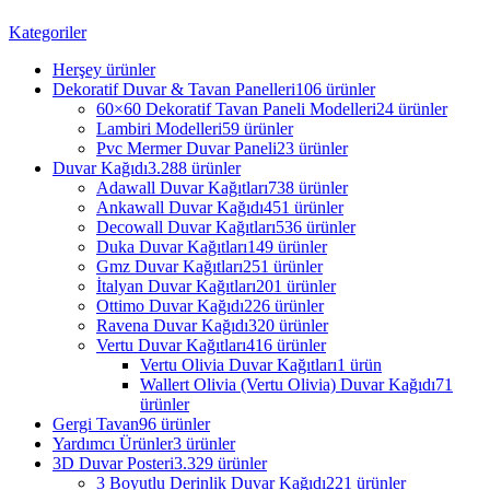
Kategoriler
Herşey
ürünler
Dekoratif Duvar & Tavan Panelleri
106 ürünler
60×60 Dekoratif Tavan Paneli Modelleri
24 ürünler
Lambiri Modelleri
59 ürünler
Pvc Mermer Duvar Paneli
23 ürünler
Duvar Kağıdı
3.288 ürünler
Adawall Duvar Kağıtları
738 ürünler
Ankawall Duvar Kağıdı
451 ürünler
Decowall Duvar Kağıtları
536 ürünler
Duka Duvar Kağıtları
149 ürünler
Gmz Duvar Kağıtları
251 ürünler
İtalyan Duvar Kağıtları
201 ürünler
Ottimo Duvar Kağıdı
226 ürünler
Ravena Duvar Kağıdı
320 ürünler
Vertu Duvar Kağıtları
416 ürünler
Vertu Olivia Duvar Kağıtları
1 ürün
Wallert Olivia (Vertu Olivia) Duvar Kağıdı
71
ürünler
Gergi Tavan
96 ürünler
Yardımcı Ürünler
3 ürünler
3D Duvar Posteri
3.329 ürünler
3 Boyutlu Derinlik Duvar Kağıdı
221 ürünler