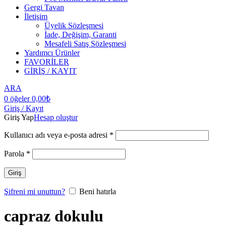
Gergi Tavan
İletişim
Üyelik Sözleşmesi
İade, Değişim, Garanti
Mesafeli Satış Sözleşmesi
Yardımcı Ürünler
FAVORİLER
GİRİŞ / KAYIT
ARA
0
öğeler
0,00
₺
Giriş / Kayıt
Giriş Yap
Hesap oluştur
Kullanıcı adı veya e-posta adresi
*
Parola
*
Giriş
Şifreni mi unuttun?
Beni hatırla
capraz dokulu