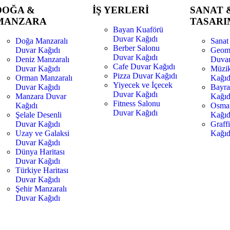
DOĞA &
İŞ YERLERİ
SANAT 
MANZARA
TASARI
Bayan Kuaförü
Duvar Kağıdı
Doğa Manzaralı
Sanat
Berber Salonu
Duvar Kağıdı
Geome
Duvar Kağıdı
Deniz Manzaralı
Duvar
Cafe Duvar Kağıdı
Duvar Kağıdı
Müzi
Pizza Duvar Kağıdı
Orman Manzaralı
Kağıd
Yiyecek ve İçecek
Duvar Kağıdı
Bayra
Duvar Kağıdı
Manzara Duvar
Kağıd
Fitness Salonu
Kağıdı
Osman
Duvar Kağıdı
Şelale Desenli
Kağıd
Duvar Kağıdı
Graff
Uzay ve Galaksi
Kağıd
Duvar Kağıdı
Dünya Haritası
Duvar Kağıdı
Türkiye Haritası
Duvar Kağıdı
Şehir Manzaralı
Duvar Kağıdı