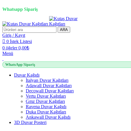
3D duvar kağıdı, Adawall, Decowall, Vertu, Gmz, Pvc mermer panel, lambiri ve tavan
Whatsapp Sipariş
ARA
Giriş / Kayıt
0
İstek Listesi
0
öğeler
0,00
₺
Menü
WhatsApp Sipariş
Duvar Kağıdı
İtalyan Duvar Kağıtları
Adawall Duvar Kağıtları
Decowall Duvar Kağıtları
Vertu Duvar Kağıtları
Gmz Duvar Kağıtları
Ravena Duvar Kağıdı
Duka Duvar Kağıtları
Ankawall Duvar Kağıdı
3D Duvar Posteri