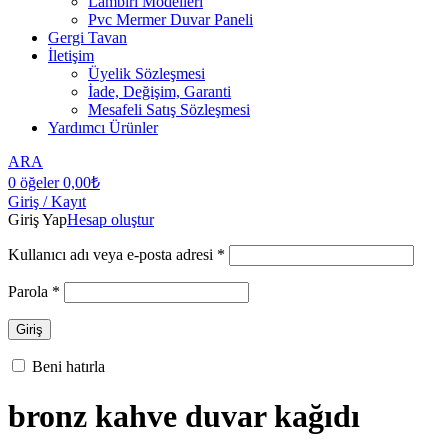
Lambiri Modelleri
Pvc Mermer Duvar Paneli
Gergi Tavan
İletişim
Üyelik Sözleşmesi
İade, Değişim, Garanti
Mesafeli Satış Sözleşmesi
Yardımcı Ürünler
ARA
0
öğeler
0,00
₺
Giriş / Kayıt
Giriş Yap
Hesap oluştur
Kullanıcı adı veya e-posta adresi
*
Parola
*
Giriş
Beni hatırla
bronz kahve duvar kağıdı