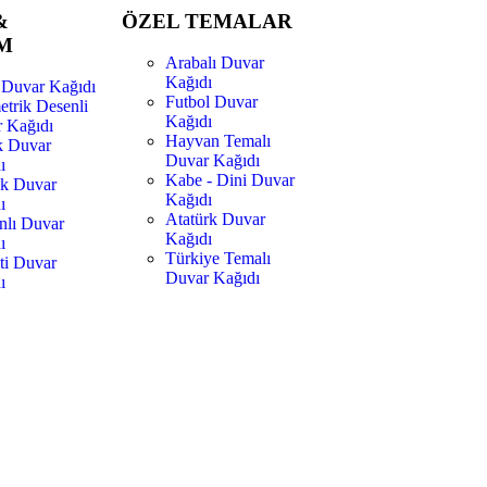
&
ÖZEL TEMALAR
M
Arabalı Duvar
Kağıdı
 Duvar Kağıdı
Futbol Duvar
trik Desenli
Kağıdı
 Kağıdı
Hayvan Temalı
k Duvar
Duvar Kağıdı
ı
Kabe - Dini Duvar
k Duvar
Kağıdı
ı
Atatürk Duvar
lı Duvar
Kağıdı
ı
Türkiye Temalı
iti Duvar
Duvar Kağıdı
ı