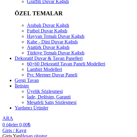
Graffiti Duvar Kağıdı
ÖZEL TEMALAR
Arabalı Duvar Kağıdı
Futbol Duvar Kağıdı
Hayvan Temalı Duvar Kağıdı
Kabe - Dini Duvar Kağıdı
Atatürk Duvar Kağıdı
Türkiye Temalı Duvar Kağıdı
Dekoratif Duvar & Tavan Panelleri
60×60 Dekoratif Tavan Paneli Modelleri
Lambiri Modelleri
Pvc Mermer Duvar Paneli
Gergi Tavan
İletişim
Üyelik Sözleşmesi
İade, Değişim, Garanti
Mesafeli Satış Sözleşmesi
Yardımcı Ürünler
ARA
0
öğeler
0,00
₺
Giriş / Kayıt
Giriş Yap
Hesap oluştur