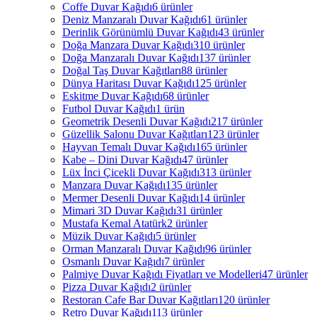
Coffe Duvar Kağıdı
6 ürünler
Deniz Manzaralı Duvar Kağıdı
61 ürünler
Derinlik Görünümlü Duvar Kağıdı
43 ürünler
Doğa Manzara Duvar Kağıdı
310 ürünler
Doğa Manzaralı Duvar Kağıdı
137 ürünler
Doğal Taş Duvar Kağıtları
88 ürünler
Dünya Haritası Duvar Kağıdı
125 ürünler
Eskitme Duvar Kağıdı
68 ürünler
Futbol Duvar Kağıdı
1 ürün
Geometrik Desenli Duvar Kağıdı
217 ürünler
Güzellik Salonu Duvar Kağıtları
123 ürünler
Hayvan Temalı Duvar Kağıdı
165 ürünler
Kabe – Dini Duvar Kağıdı
47 ürünler
Lüx İnci Çicekli Duvar Kağıdı
313 ürünler
Manzara Duvar Kağıdı
135 ürünler
Mermer Desenli Duvar Kağıdı
14 ürünler
Mimari 3D Duvar Kağıdı
31 ürünler
Mustafa Kemal Atatürk
2 ürünler
Müzik Duvar Kağıdı
5 ürünler
Orman Manzaralı Duvar Kağıdı
96 ürünler
Osmanlı Duvar Kağıdı
7 ürünler
Palmiye Duvar Kağıdı Fiyatları ve Modelleri
47 ürünler
Pizza Duvar Kağıdı
2 ürünler
Restoran Cafe Bar Duvar Kağıtları
120 ürünler
Retro Duvar Kağıdı
113 ürünler