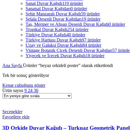
Sanat Duvar Kağıdı
119 ürünler
Sanatsal Duvar Kağıtları
0 ürünler
Şehir Manzaralı Duvar Kağıdı
59 ürünler
Şelala Desenli Duvar Kağıtları
19 ürünler
Taş, Mermer ve Ahşap Desenli Duvar Kağıdı
0 ürünler
Tropikal Duvar Kağıdı
254 ürünler
Türkiye Duvar Kağıdı
40 ürünler
Türkiye Haritası Duvar Kağıdı
97 ürünler
Uzay ve Galaksi Duvar Kağıdı
84 ürünler
Vintage Botanik Çiçek Desenli Duvar Kağıtları
57 ürünle
Yiyecek ve İçecek Duvar Kağıdı
18 ürünler
Ana Sayfa
Ürünler “beyaz orkideli poster” olarak etiketlendi
Tek bir sonuç gösteriliyor
Kenar çubuğunu göster
Ürün sayısı
9
24
36
Seçenekler
Favorilere ekle
3D Orkide Duvar Kağıdı – Turkuaz Geometrik Panelli