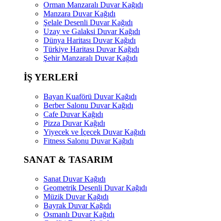
Orman Manzaralı Duvar Kağıdı
Manzara Duvar Kağıdı
Şelale Desenli Duvar Kağıdı
Uzay ve Galaksi Duvar Kağıdı
Dünya Haritası Duvar Kağıdı
Türkiye Haritası Duvar Kağıdı
Şehir Manzaralı Duvar Kağıdı
İŞ YERLERİ
Bayan Kuaförü Duvar Kağıdı
Berber Salonu Duvar Kağıdı
Cafe Duvar Kağıdı
Pizza Duvar Kağıdı
Yiyecek ve İçecek Duvar Kağıdı
Fitness Salonu Duvar Kağıdı
SANAT & TASARIM
Sanat Duvar Kağıdı
Geometrik Desenli Duvar Kağıdı
Müzik Duvar Kağıdı
Bayrak Duvar Kağıdı
Osmanlı Duvar Kağıdı