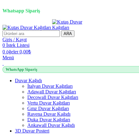
2500 TL üzeri alışverişlerde vade farksız 3 taksit fırsatı!
Whatsapp Sipariş
ARA
Giriş / Kayıt
0
İstek Listesi
0
öğeler
0,00
₺
Menü
WhatsApp Sipariş
Duvar Kağıdı
İtalyan Duvar Kağıtları
Adawall Duvar Kağıtları
Decowall Duvar Kağıtları
Vertu Duvar Kağıtları
Gmz Duvar Kağıtları
Ravena Duvar Kağıdı
Duka Duvar Kağıtları
Ankawall Duvar Kağıdı
3D Duvar Posteri