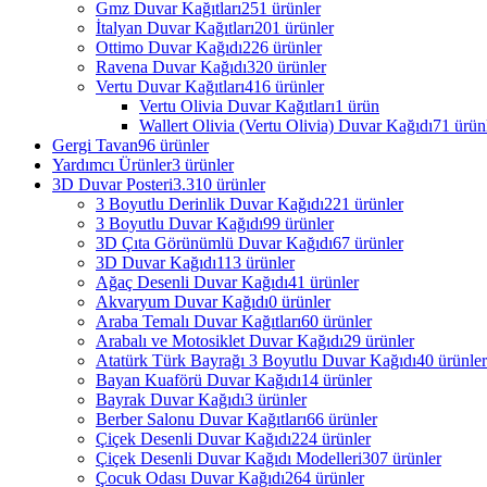
Gmz Duvar Kağıtları
251 ürünler
İtalyan Duvar Kağıtları
201 ürünler
Ottimo Duvar Kağıdı
226 ürünler
Ravena Duvar Kağıdı
320 ürünler
Vertu Duvar Kağıtları
416 ürünler
Vertu Olivia Duvar Kağıtları
1 ürün
Wallert Olivia (Vertu Olivia) Duvar Kağıdı
71 ürün
Gergi Tavan
96 ürünler
Yardımcı Ürünler
3 ürünler
3D Duvar Posteri
3.310 ürünler
3 Boyutlu Derinlik Duvar Kağıdı
221 ürünler
3 Boyutlu Duvar Kağıdı
99 ürünler
3D Çıta Görünümlü Duvar Kağıdı
67 ürünler
3D Duvar Kağıdı
113 ürünler
Ağaç Desenli Duvar Kağıdı
41 ürünler
Akvaryum Duvar Kağıdı
0 ürünler
Araba Temalı Duvar Kağıtları
60 ürünler
Arabalı ve Motosiklet Duvar Kağıdı
29 ürünler
Atatürk Türk Bayrağı 3 Boyutlu Duvar Kağıdı
40 ürünler
Bayan Kuaförü Duvar Kağıdı
14 ürünler
Bayrak Duvar Kağıdı
3 ürünler
Berber Salonu Duvar Kağıtları
66 ürünler
Çiçek Desenli Duvar Kağıdı
224 ürünler
Çiçek Desenli Duvar Kağıdı Modelleri
307 ürünler
Çocuk Odası Duvar Kağıdı
264 ürünler