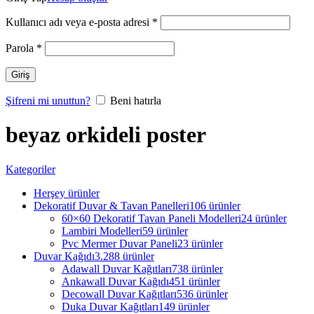
Kullanıcı adı veya e-posta adresi
*
Parola
*
Giriş
Şifreni mi unuttun?
Beni hatırla
beyaz orkideli poster
Kategoriler
Herşey
ürünler
Dekoratif Duvar & Tavan Panelleri
106 ürünler
60×60 Dekoratif Tavan Paneli Modelleri
24 ürünler
Lambiri Modelleri
59 ürünler
Pvc Mermer Duvar Paneli
23 ürünler
Duvar Kağıdı
3.288 ürünler
Adawall Duvar Kağıtları
738 ürünler
Ankawall Duvar Kağıdı
451 ürünler
Decowall Duvar Kağıtları
536 ürünler
Duka Duvar Kağıtları
149 ürünler