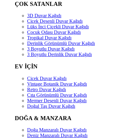
ÇOK SATANLAR
3D Duvar Kağıdı
Çiçek Desenli Duvar Kağıdı
Lüks İnci Çiçekli Duvar Kağıdı
Çocuk Odası Duvar Kağıdı
Tropikal Duvar Kağıdı
Derinlik Görünümlü Duvar Kağıdı
3 Boyutlu Duvar Kağıdı
3 Boyutlu Derinlik Duvar Kağıdı
EV İÇİN
Çiçek Duvar Kağıdı
Vintage Botanik Duvar Kağıdı
Retro Duvar Kağıdı
Çıta Görünümlü Duvar Kağıdı
Mermer Desenli Duvar Kağıdı
Doğal Taş Duvar Kağıdı
DOĞA & MANZARA
Doğa Manzaralı Duvar Kağıdı
Deniz Manzaralı Duvar Kağıdı