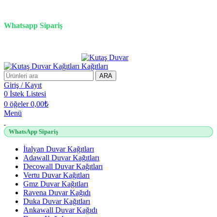
3D duvar kağıdı, Adawall, Decowall, Vertu, Gmz, Pvc mermer
panel, lambiri ve tavan çözümleri
Whatsapp Sipariş
2500 TL üzeri alışverişlerde vade farksız 3 taksit fırsatı!
ARA
Giriş / Kayıt
0
İstek Listesi
0
öğeler
0,00
₺
Menü
WhatsApp Sipariş
İtalyan Duvar Kağıtları
Adawall Duvar Kağıtları
Decowall Duvar Kağıtları
Vertu Duvar Kağıtları
Gmz Duvar Kağıtları
Ravena Duvar Kağıdı
Duka Duvar Kağıtları
Ankawall Duvar Kağıdı