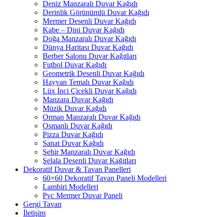
Deniz Manzaralı Duvar Kağıdı
Derinlik Görünümlü Duvar Kağıdı
Mermer Desenli Duvar Kağıdı
Kabe – Dini Duvar Kağıdı
Doğa Manzaralı Duvar Kağıdı
Dünya Haritası Duvar Kağıdı
Berber Salonu Duvar Kağıtları
Futbol Duvar Kağıdı
Geometrik Desenli Duvar Kağıdı
Hayvan Temalı Duvar Kağıdı
Lüx İnci Çicekli Duvar Kağıdı
Manzara Duvar Kağıdı
Müzik Duvar Kağıdı
Orman Manzaralı Duvar Kağıdı
Osmanlı Duvar Kağıdı
Pizza Duvar Kağıdı
Sanat Duvar Kağıdı
Şehir Manzaralı Duvar Kağıdı
Şelala Desenli Duvar Kağıtları
Dekoratif Duvar & Tavan Panelleri
60×60 Dekoratif Tavan Paneli Modelleri
Lambiri Modelleri
Pvc Mermer Duvar Paneli
Gergi Tavan
İletişim