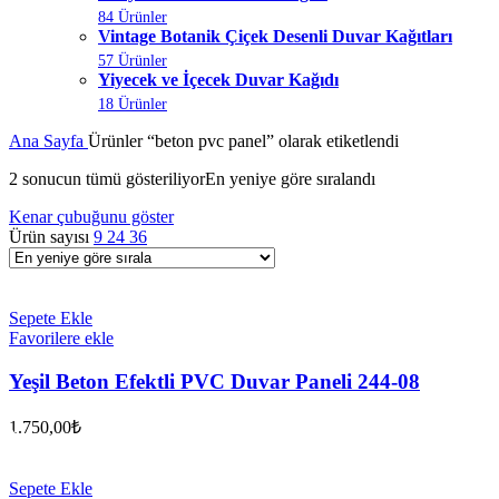
84 Ürünler
Vintage Botanik Çiçek Desenli Duvar Kağıtları
57 Ürünler
Yiyecek ve İçecek Duvar Kağıdı
18 Ürünler
Ana Sayfa
Ürünler “beton pvc panel” olarak etiketlendi
2 sonucun tümü gösteriliyor
En yeniye göre sıralandı
Kenar çubuğunu göster
Ürün sayısı
9
24
36
Sepete Ekle
Favorilere ekle
Yeşil Beton Efektli PVC Duvar Paneli 244-08
1.750,00
₺
Sepete Ekle