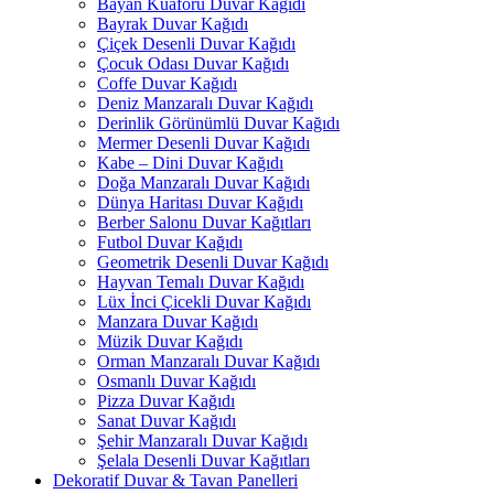
Bayan Kuaförü Duvar Kağıdı
Bayrak Duvar Kağıdı
Çiçek Desenli Duvar Kağıdı
Çocuk Odası Duvar Kağıdı
Coffe Duvar Kağıdı
Deniz Manzaralı Duvar Kağıdı
Derinlik Görünümlü Duvar Kağıdı
Mermer Desenli Duvar Kağıdı
Kabe – Dini Duvar Kağıdı
Doğa Manzaralı Duvar Kağıdı
Dünya Haritası Duvar Kağıdı
Berber Salonu Duvar Kağıtları
Futbol Duvar Kağıdı
Geometrik Desenli Duvar Kağıdı
Hayvan Temalı Duvar Kağıdı
Lüx İnci Çicekli Duvar Kağıdı
Manzara Duvar Kağıdı
Müzik Duvar Kağıdı
Orman Manzaralı Duvar Kağıdı
Osmanlı Duvar Kağıdı
Pizza Duvar Kağıdı
Sanat Duvar Kağıdı
Şehir Manzaralı Duvar Kağıdı
Şelala Desenli Duvar Kağıtları
Dekoratif Duvar & Tavan Panelleri