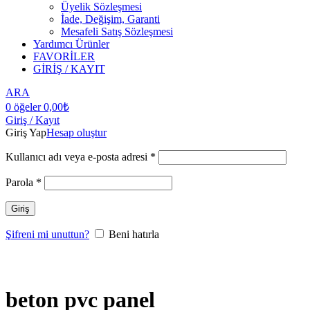
Üyelik Sözleşmesi
İade, Değişim, Garanti
Mesafeli Satış Sözleşmesi
Yardımcı Ürünler
FAVORİLER
GİRİŞ / KAYIT
ARA
0
öğeler
0,00
₺
Giriş / Kayıt
Giriş Yap
Hesap oluştur
Kullanıcı adı veya e-posta adresi
*
Parola
*
Giriş
Şifreni mi unuttun?
Beni hatırla
beton pvc panel