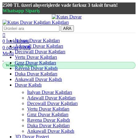
2500 TL üzeri alışverişlerde vade farksız 3 taksit fırsatı!
Whatsapp Sipariş
2500 TL üzeri alışverişlerde vade farksız 3 taksit fırsatı!
ARA
İtalyan Duvar Kağıtları
0
İstek Listesi
Adawall Duvar Kağıtları
0
öğeler
0,00
₺
Decowall Duvar Kağıtları
Menü
Vertu Duvar Kağıtları
Gmz Duvar Kağıtları
WhatsApp Sipariş
Ravena Duvar Kağıdı
Duka Duvar Kağıtları
Ankawall Duvar Kağıdı
Duvar Kağıdı
İtalyan Duvar Kağıtları
Adawall Duvar Kağıtları
Decowall Duvar Kağıtları
Vertu Duvar Kağıtları
Gmz Duvar Kağıtları
Ravena Duvar Kağıdı
Duka Duvar Kağıtları
Ankawall Duvar Kağıdı
3D Duvar Posteri