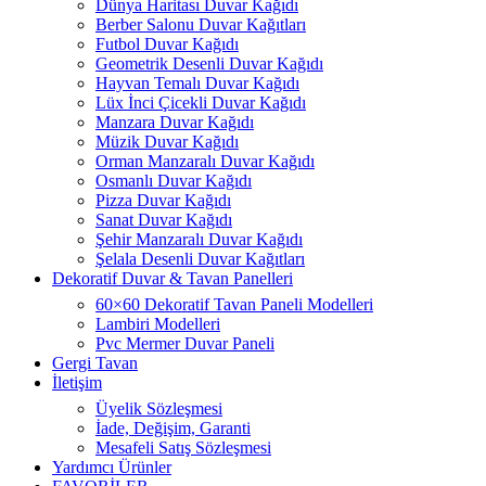
Dünya Haritası Duvar Kağıdı
Berber Salonu Duvar Kağıtları
Futbol Duvar Kağıdı
Geometrik Desenli Duvar Kağıdı
Hayvan Temalı Duvar Kağıdı
Lüx İnci Çicekli Duvar Kağıdı
Manzara Duvar Kağıdı
Müzik Duvar Kağıdı
Orman Manzaralı Duvar Kağıdı
Osmanlı Duvar Kağıdı
Pizza Duvar Kağıdı
Sanat Duvar Kağıdı
Şehir Manzaralı Duvar Kağıdı
Şelala Desenli Duvar Kağıtları
Dekoratif Duvar & Tavan Panelleri
60×60 Dekoratif Tavan Paneli Modelleri
Lambiri Modelleri
Pvc Mermer Duvar Paneli
Gergi Tavan
İletişim
Üyelik Sözleşmesi
İade, Değişim, Garanti
Mesafeli Satış Sözleşmesi
Yardımcı Ürünler