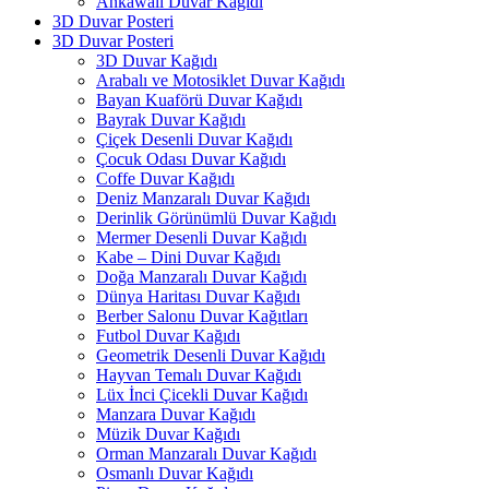
Ankawall Duvar Kağıdı
3D Duvar Posteri
3D Duvar Posteri
3D Duvar Kağıdı
Arabalı ve Motosiklet Duvar Kağıdı
Bayan Kuaförü Duvar Kağıdı
Bayrak Duvar Kağıdı
Çiçek Desenli Duvar Kağıdı
Çocuk Odası Duvar Kağıdı
Coffe Duvar Kağıdı
Deniz Manzaralı Duvar Kağıdı
Derinlik Görünümlü Duvar Kağıdı
Mermer Desenli Duvar Kağıdı
Kabe – Dini Duvar Kağıdı
Doğa Manzaralı Duvar Kağıdı
Dünya Haritası Duvar Kağıdı
Berber Salonu Duvar Kağıtları
Futbol Duvar Kağıdı
Geometrik Desenli Duvar Kağıdı
Hayvan Temalı Duvar Kağıdı
Lüx İnci Çicekli Duvar Kağıdı
Manzara Duvar Kağıdı
Müzik Duvar Kağıdı
Orman Manzaralı Duvar Kağıdı
Osmanlı Duvar Kağıdı