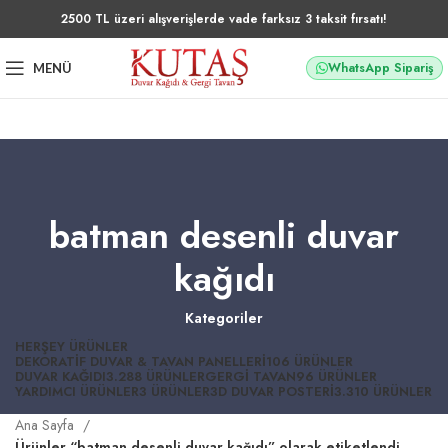
2500 TL üzeri alışverişlerde vade farksız 3 taksit fırsatı!
WhatsApp Sipariş
MENÜ
batman desenli duvar
kağıdı
Kategoriler
HERŞEY
ÜRÜNLER
DEKORATIF DUVAR & TAVAN PANELLERI
106 ÜRÜNLER
DUVAR KAĞIDI
3.288 ÜRÜNLER
GERGI TAVAN
96 ÜRÜNLER
YARDIMCI ÜRÜNLER
3 ÜRÜNLER
3D DUVAR POSTERI
3.310 ÜRÜNLER
Ana Sayfa
Ürünler “batman desenli duvar kağıdı” olarak etiketlendi