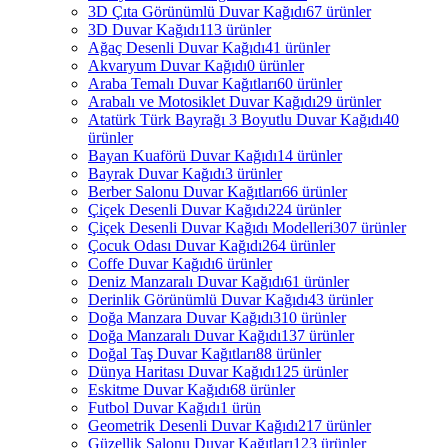
3D Çıta Görünümlü Duvar Kağıdı
67 ürünler
3D Duvar Kağıdı
113 ürünler
Ağaç Desenli Duvar Kağıdı
41 ürünler
Akvaryum Duvar Kağıdı
0 ürünler
Araba Temalı Duvar Kağıtları
60 ürünler
Arabalı ve Motosiklet Duvar Kağıdı
29 ürünler
Atatürk Türk Bayrağı 3 Boyutlu Duvar Kağıdı
40
ürünler
Bayan Kuaförü Duvar Kağıdı
14 ürünler
Bayrak Duvar Kağıdı
3 ürünler
Berber Salonu Duvar Kağıtları
66 ürünler
Çiçek Desenli Duvar Kağıdı
224 ürünler
Çiçek Desenli Duvar Kağıdı Modelleri
307 ürünler
Çocuk Odası Duvar Kağıdı
264 ürünler
Coffe Duvar Kağıdı
6 ürünler
Deniz Manzaralı Duvar Kağıdı
61 ürünler
Derinlik Görünümlü Duvar Kağıdı
43 ürünler
Doğa Manzara Duvar Kağıdı
310 ürünler
Doğa Manzaralı Duvar Kağıdı
137 ürünler
Doğal Taş Duvar Kağıtları
88 ürünler
Dünya Haritası Duvar Kağıdı
125 ürünler
Eskitme Duvar Kağıdı
68 ürünler
Futbol Duvar Kağıdı
1 ürün
Geometrik Desenli Duvar Kağıdı
217 ürünler
Güzellik Salonu Duvar Kağıtları
123 ürünler