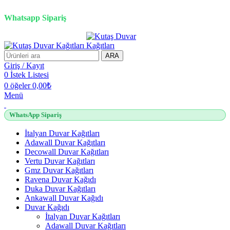
2500 TL üzeri alışverişlerde vade farksız 3 taksit fırsatı!
Whatsapp Sipariş
2500 TL üzeri alışverişlerde vade farksız 3 taksit fırsatı!
ARA
Giriş / Kayıt
0
İstek Listesi
0
öğeler
0,00
₺
Menü
WhatsApp Sipariş
İtalyan Duvar Kağıtları
Adawall Duvar Kağıtları
Decowall Duvar Kağıtları
Vertu Duvar Kağıtları
Gmz Duvar Kağıtları
Ravena Duvar Kağıdı
Duka Duvar Kağıtları
Ankawall Duvar Kağıdı
Duvar Kağıdı
İtalyan Duvar Kağıtları
Adawall Duvar Kağıtları