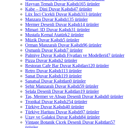
Hayvan Temalı Duvar Kağıdı
165 ürünler
Kabe – Dini Duvar Kağıdı
47 ürünler
Lüx İnci Çicekli Duvar Kağıdı
313 ürünler
Manzara Duvar Kağıdı
135 ürünler
Mermer Desenli Duvar Kağıdı
14 ürünler
Mimari 3D Duvar Kağıdı
31 ürünler
Mustafa Kemal Atatürk
2 ürünler
Müzik Duvar Kağıdı
5 ürünler
Orman Manzaralı Duvar Kağıdı
96 ürünler
Osmanlı Duvar Kağıdı
7 ürünler
Palmiye Duvar Kağıdı Fiyatları ve Modelleri
47 ürünler
Pizza Duvar Kağıdı
2 ürünler
Restoran Cafe Bar Duvar Kağıtları
120 ürünler
Retro Duvar Kağıdı
113 ürünler
Sanat Duvar Kağıdı
119 ürünler
Sanatsal Duvar Kağıtları
0 ürünler
Şehir Manzaralı Duvar Kağıdı
59 ürünler
Şelala Desenli Duvar Kağıtları
19 ürünler
Taş, Mermer ve Ahşap Desenli Duvar Kağıdı
0 ürünler
Tropikal Duvar Kağıdı
254 ürünler
Türkiye Duvar Kağıdı
40 ürünler
Türkiye Haritası Duvar Kağıdı
97 ürünler
Uzay ve Galaksi Duvar Kağıdı
84 ürünler
Vintage Botanik Çiçek Desenli Duvar Kağıtları
57
ürünler