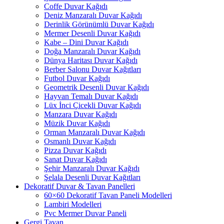
Coffe Duvar Kağıdı
Deniz Manzaralı Duvar Kağıdı
Derinlik Görünümlü Duvar Kağıdı
Mermer Desenli Duvar Kağıdı
Kabe – Dini Duvar Kağıdı
Doğa Manzaralı Duvar Kağıdı
Dünya Haritası Duvar Kağıdı
Berber Salonu Duvar Kağıtları
Futbol Duvar Kağıdı
Geometrik Desenli Duvar Kağıdı
Hayvan Temalı Duvar Kağıdı
Lüx İnci Çicekli Duvar Kağıdı
Manzara Duvar Kağıdı
Müzik Duvar Kağıdı
Orman Manzaralı Duvar Kağıdı
Osmanlı Duvar Kağıdı
Pizza Duvar Kağıdı
Sanat Duvar Kağıdı
Şehir Manzaralı Duvar Kağıdı
Şelala Desenli Duvar Kağıtları
Dekoratif Duvar & Tavan Panelleri
60×60 Dekoratif Tavan Paneli Modelleri
Lambiri Modelleri
Pvc Mermer Duvar Paneli
Gergi Tavan