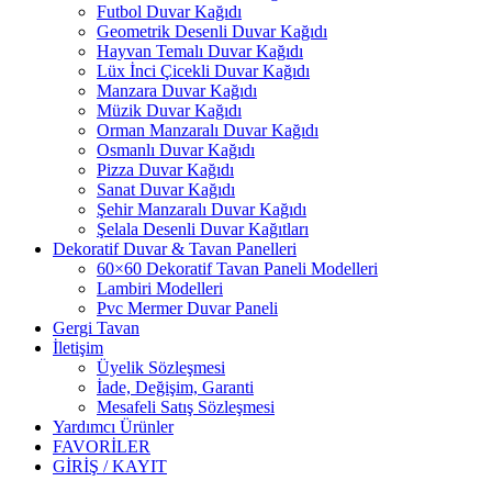
Futbol Duvar Kağıdı
Geometrik Desenli Duvar Kağıdı
Hayvan Temalı Duvar Kağıdı
Lüx İnci Çicekli Duvar Kağıdı
Manzara Duvar Kağıdı
Müzik Duvar Kağıdı
Orman Manzaralı Duvar Kağıdı
Osmanlı Duvar Kağıdı
Pizza Duvar Kağıdı
Sanat Duvar Kağıdı
Şehir Manzaralı Duvar Kağıdı
Şelala Desenli Duvar Kağıtları
Dekoratif Duvar & Tavan Panelleri
60×60 Dekoratif Tavan Paneli Modelleri
Lambiri Modelleri
Pvc Mermer Duvar Paneli
Gergi Tavan
İletişim
Üyelik Sözleşmesi
İade, Değişim, Garanti
Mesafeli Satış Sözleşmesi
Yardımcı Ürünler
FAVORİLER
GİRİŞ / KAYIT