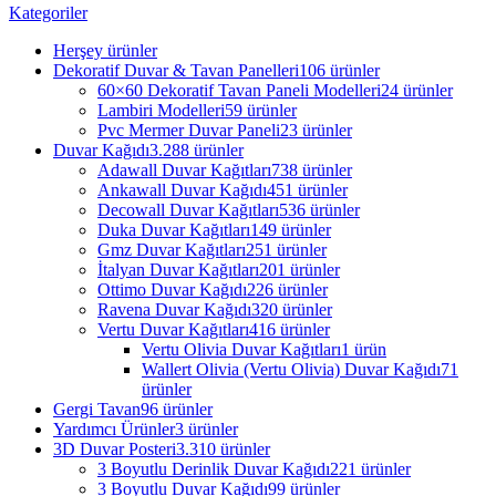
Kategoriler
Herşey
ürünler
Dekoratif Duvar & Tavan Panelleri
106 ürünler
60×60 Dekoratif Tavan Paneli Modelleri
24 ürünler
Lambiri Modelleri
59 ürünler
Pvc Mermer Duvar Paneli
23 ürünler
Duvar Kağıdı
3.288 ürünler
Adawall Duvar Kağıtları
738 ürünler
Ankawall Duvar Kağıdı
451 ürünler
Decowall Duvar Kağıtları
536 ürünler
Duka Duvar Kağıtları
149 ürünler
Gmz Duvar Kağıtları
251 ürünler
İtalyan Duvar Kağıtları
201 ürünler
Ottimo Duvar Kağıdı
226 ürünler
Ravena Duvar Kağıdı
320 ürünler
Vertu Duvar Kağıtları
416 ürünler
Vertu Olivia Duvar Kağıtları
1 ürün
Wallert Olivia (Vertu Olivia) Duvar Kağıdı
71
ürünler
Gergi Tavan
96 ürünler
Yardımcı Ürünler
3 ürünler
3D Duvar Posteri
3.310 ürünler
3 Boyutlu Derinlik Duvar Kağıdı
221 ürünler
3 Boyutlu Duvar Kağıdı
99 ürünler