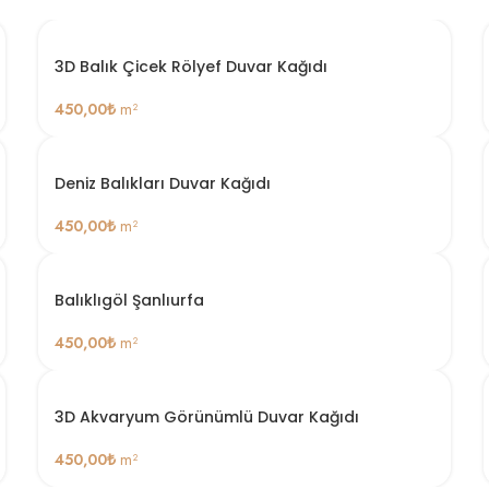
3D Balık Çicek Rölyef Duvar Kağıdı
450,00
₺
m²
Deniz Balıkları Duvar Kağıdı
450,00
₺
m²
Balıklıgöl Şanlıurfa
450,00
₺
m²
3D Akvaryum Görünümlü Duvar Kağıdı
450,00
₺
m²