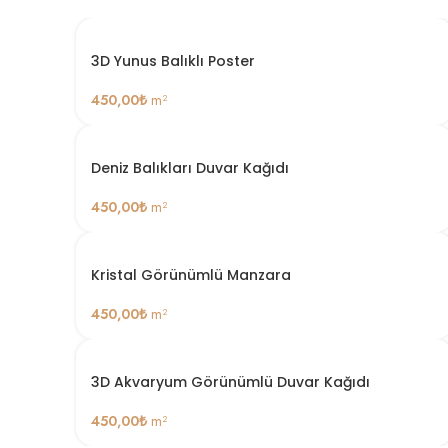
3D Yunus Balıklı Poster
450,00
₺
m²
Deniz Balıkları Duvar Kağıdı
450,00
₺
m²
Kristal Görünümlü Manzara
450,00
₺
m²
3D Akvaryum Görünümlü Duvar Kağıdı
450,00
₺
m²