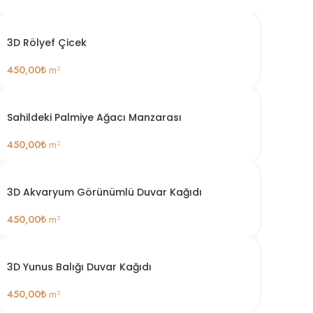
3D Rölyef Çicek
450,00
₺
m²
Sahildeki Palmiye Ağacı Manzarası
450,00
₺
m²
3D Akvaryum Görünümlü Duvar Kağıdı
450,00
₺
m²
3D Yunus Balığı Duvar Kağıdı
450,00
₺
m²