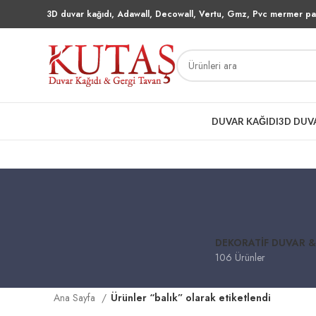
3D duvar kağıdı, Adawall, Decowall, Vertu, Gmz, Pvc mermer pan
DUVAR KAĞIDI
3D DUV
DEKORATIF DUVAR &
106 Ürünler
Ana Sayfa
Ürünler “balık” olarak etiketlendi