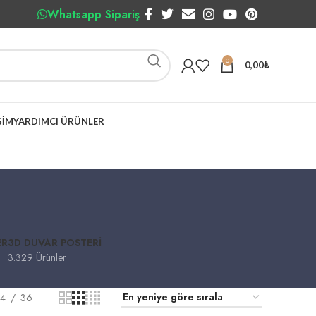
Whatsapp Sipariş
0
0,00
₺
ŞIM
YARDIMCI ÜRÜNLER
ER
3D DUVAR POSTERI
3.329 Ürünler
4
36