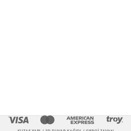
KUTAŞ YAPI / 3D DUVAR KAĞIDI / GERGİ TAVAN