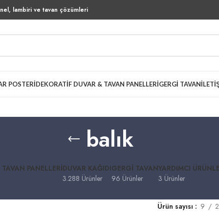
el, lambiri ve tavan çözümleri
AR POSTERI
DEKORATIF DUVAR & TAVAN PANELLERI
GERGI TAVAN
İLETI
balık
 TAVAN PANELLERI
DUVAR KAĞIDI
GERGI TAVAN
YARDIMCI ÜRÜNL
3.288 Ürünler
96 Ürünler
3 Ürünler
Ürün sayısı
9
2