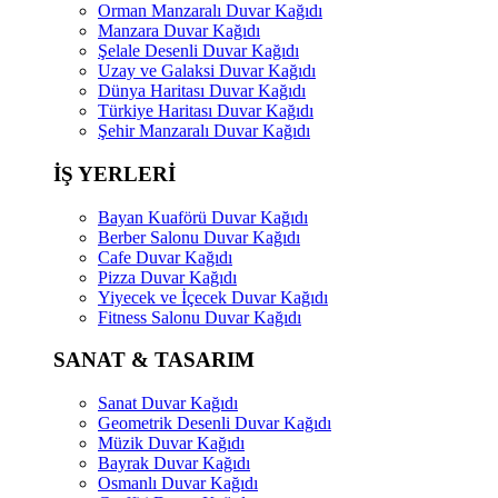
Orman Manzaralı Duvar Kağıdı
Manzara Duvar Kağıdı
Şelale Desenli Duvar Kağıdı
Uzay ve Galaksi Duvar Kağıdı
Dünya Haritası Duvar Kağıdı
Türkiye Haritası Duvar Kağıdı
Şehir Manzaralı Duvar Kağıdı
İŞ YERLERİ
Bayan Kuaförü Duvar Kağıdı
Berber Salonu Duvar Kağıdı
Cafe Duvar Kağıdı
Pizza Duvar Kağıdı
Yiyecek ve İçecek Duvar Kağıdı
Fitness Salonu Duvar Kağıdı
SANAT & TASARIM
Sanat Duvar Kağıdı
Geometrik Desenli Duvar Kağıdı
Müzik Duvar Kağıdı
Bayrak Duvar Kağıdı
Osmanlı Duvar Kağıdı