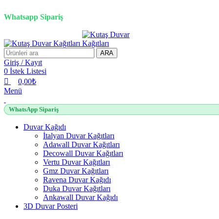
0
0
0
0
3D duvar kağıdı, Adawall, Decowall, Vertu, Gmz, Pvc mermer pan
Whatsapp Sipariş
ARA
Giriş / Kayıt
0
İstek Listesi
0,00
₺
Menü
WhatsApp Sipariş
Duvar Kağıdı
İtalyan Duvar Kağıtları
Adawall Duvar Kağıtları
Decowall Duvar Kağıtları
Vertu Duvar Kağıtları
Gmz Duvar Kağıtları
Ravena Duvar Kağıdı
Duka Duvar Kağıtları
Ankawall Duvar Kağıdı
3D Duvar Posteri