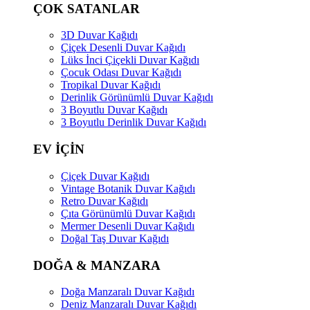
ÇOK SATANLAR
3D Duvar Kağıdı
Çiçek Desenli Duvar Kağıdı
Lüks İnci Çiçekli Duvar Kağıdı
Çocuk Odası Duvar Kağıdı
Tropikal Duvar Kağıdı
Derinlik Görünümlü Duvar Kağıdı
3 Boyutlu Duvar Kağıdı
3 Boyutlu Derinlik Duvar Kağıdı
EV İÇİN
Çiçek Duvar Kağıdı
Vintage Botanik Duvar Kağıdı
Retro Duvar Kağıdı
Çıta Görünümlü Duvar Kağıdı
Mermer Desenli Duvar Kağıdı
Doğal Taş Duvar Kağıdı
DOĞA & MANZARA
Doğa Manzaralı Duvar Kağıdı
Deniz Manzaralı Duvar Kağıdı