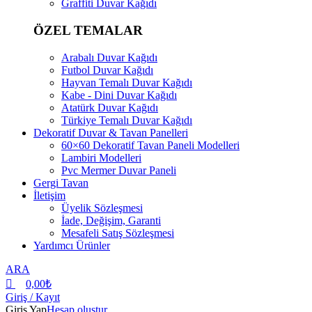
Graffiti Duvar Kağıdı
ÖZEL TEMALAR
Arabalı Duvar Kağıdı
Futbol Duvar Kağıdı
Hayvan Temalı Duvar Kağıdı
Kabe - Dini Duvar Kağıdı
Atatürk Duvar Kağıdı
Türkiye Temalı Duvar Kağıdı
Dekoratif Duvar & Tavan Panelleri
60×60 Dekoratif Tavan Paneli Modelleri
Lambiri Modelleri
Pvc Mermer Duvar Paneli
Gergi Tavan
İletişim
Üyelik Sözleşmesi
İade, Değişim, Garanti
Mesafeli Satış Sözleşmesi
Yardımcı Ürünler
ARA
0,00
₺
Giriş / Kayıt
Giriş Yap
Hesap oluştur