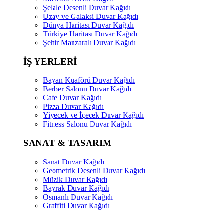
Şelale Desenli Duvar Kağıdı
Uzay ve Galaksi Duvar Kağıdı
Dünya Haritası Duvar Kağıdı
Türkiye Haritası Duvar Kağıdı
Şehir Manzaralı Duvar Kağıdı
İŞ YERLERİ
Bayan Kuaförü Duvar Kağıdı
Berber Salonu Duvar Kağıdı
Cafe Duvar Kağıdı
Pizza Duvar Kağıdı
Yiyecek ve İçecek Duvar Kağıdı
Fitness Salonu Duvar Kağıdı
SANAT & TASARIM
Sanat Duvar Kağıdı
Geometrik Desenli Duvar Kağıdı
Müzik Duvar Kağıdı
Bayrak Duvar Kağıdı
Osmanlı Duvar Kağıdı
Graffiti Duvar Kağıdı