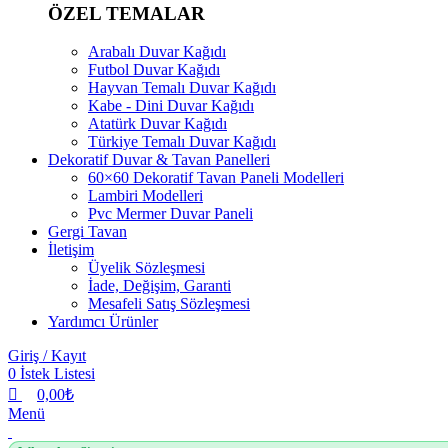
ÖZEL TEMALAR
Arabalı Duvar Kağıdı
Futbol Duvar Kağıdı
Hayvan Temalı Duvar Kağıdı
Kabe - Dini Duvar Kağıdı
Atatürk Duvar Kağıdı
Türkiye Temalı Duvar Kağıdı
Dekoratif Duvar & Tavan Panelleri
60×60 Dekoratif Tavan Paneli Modelleri
Lambiri Modelleri
Pvc Mermer Duvar Paneli
Gergi Tavan
İletişim
Üyelik Sözleşmesi
İade, Değişim, Garanti
Mesafeli Satış Sözleşmesi
Yardımcı Ürünler
Giriş / Kayıt
0
İstek Listesi
0,00
₺
Menü