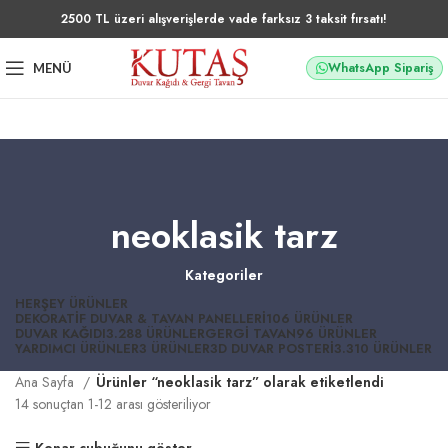
2500 TL üzeri alışverişlerde vade farksız 3 taksit fırsatı!
WhatsApp Sipariş
MENÜ
neoklasik tarz
Kategoriler
HERŞEY
ÜRÜNLER
DEKORATIF DUVAR & TAVAN PANELLERI
106 ÜRÜNLER
DUVAR KAĞIDI
3.288 ÜRÜNLER
GERGI TAVAN
96 ÜRÜNLER
YARDIMCI ÜRÜNLER
3 ÜRÜNLER
3D DUVAR POSTERI
3.310 ÜRÜNLER
Ana Sayfa
Ürünler “neoklasik tarz” olarak etiketlendi
14 sonuçtan 1-12 arası gösteriliyor
Kenar çubuğunu göster