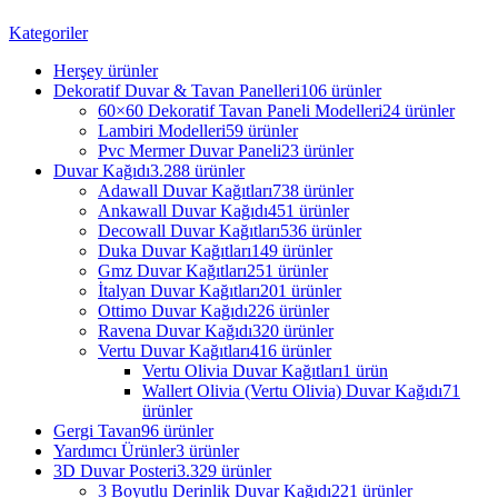
Kategoriler
Herşey
ürünler
Dekoratif Duvar & Tavan Panelleri
106 ürünler
60×60 Dekoratif Tavan Paneli Modelleri
24 ürünler
Lambiri Modelleri
59 ürünler
Pvc Mermer Duvar Paneli
23 ürünler
Duvar Kağıdı
3.288 ürünler
Adawall Duvar Kağıtları
738 ürünler
Ankawall Duvar Kağıdı
451 ürünler
Decowall Duvar Kağıtları
536 ürünler
Duka Duvar Kağıtları
149 ürünler
Gmz Duvar Kağıtları
251 ürünler
İtalyan Duvar Kağıtları
201 ürünler
Ottimo Duvar Kağıdı
226 ürünler
Ravena Duvar Kağıdı
320 ürünler
Vertu Duvar Kağıtları
416 ürünler
Vertu Olivia Duvar Kağıtları
1 ürün
Wallert Olivia (Vertu Olivia) Duvar Kağıdı
71
ürünler
Gergi Tavan
96 ürünler
Yardımcı Ürünler
3 ürünler
3D Duvar Posteri
3.329 ürünler
3 Boyutlu Derinlik Duvar Kağıdı
221 ürünler