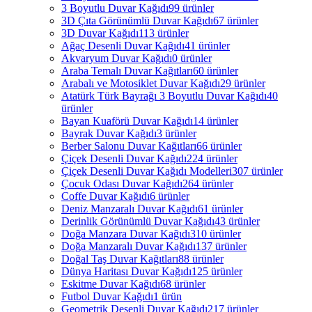
3 Boyutlu Duvar Kağıdı
99 ürünler
3D Çıta Görünümlü Duvar Kağıdı
67 ürünler
3D Duvar Kağıdı
113 ürünler
Ağaç Desenli Duvar Kağıdı
41 ürünler
Akvaryum Duvar Kağıdı
0 ürünler
Araba Temalı Duvar Kağıtları
60 ürünler
Arabalı ve Motosiklet Duvar Kağıdı
29 ürünler
Atatürk Türk Bayrağı 3 Boyutlu Duvar Kağıdı
40
ürünler
Bayan Kuaförü Duvar Kağıdı
14 ürünler
Bayrak Duvar Kağıdı
3 ürünler
Berber Salonu Duvar Kağıtları
66 ürünler
Çiçek Desenli Duvar Kağıdı
224 ürünler
Çiçek Desenli Duvar Kağıdı Modelleri
307 ürünler
Çocuk Odası Duvar Kağıdı
264 ürünler
Coffe Duvar Kağıdı
6 ürünler
Deniz Manzaralı Duvar Kağıdı
61 ürünler
Derinlik Görünümlü Duvar Kağıdı
43 ürünler
Doğa Manzara Duvar Kağıdı
310 ürünler
Doğa Manzaralı Duvar Kağıdı
137 ürünler
Doğal Taş Duvar Kağıtları
88 ürünler
Dünya Haritası Duvar Kağıdı
125 ürünler
Eskitme Duvar Kağıdı
68 ürünler
Futbol Duvar Kağıdı
1 ürün
Geometrik Desenli Duvar Kağıdı
217 ürünler