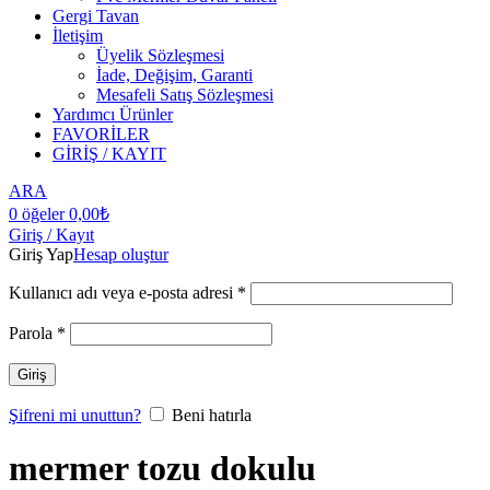
Gergi Tavan
İletişim
Üyelik Sözleşmesi
İade, Değişim, Garanti
Mesafeli Satış Sözleşmesi
Yardımcı Ürünler
FAVORİLER
GİRİŞ / KAYIT
ARA
0
öğeler
0,00
₺
Giriş / Kayıt
Giriş Yap
Hesap oluştur
Kullanıcı adı veya e-posta adresi
*
Parola
*
Giriş
Şifreni mi unuttun?
Beni hatırla
mermer tozu dokulu