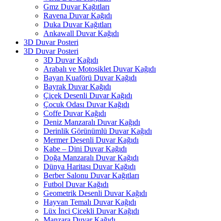
Gmz Duvar Kağıtları
Ravena Duvar Kağıdı
Duka Duvar Kağıtları
Ankawall Duvar Kağıdı
3D Duvar Posteri
3D Duvar Posteri
3D Duvar Kağıdı
Arabalı ve Motosiklet Duvar Kağıdı
Bayan Kuaförü Duvar Kağıdı
Bayrak Duvar Kağıdı
Çiçek Desenli Duvar Kağıdı
Çocuk Odası Duvar Kağıdı
Coffe Duvar Kağıdı
Deniz Manzaralı Duvar Kağıdı
Derinlik Görünümlü Duvar Kağıdı
Mermer Desenli Duvar Kağıdı
Kabe – Dini Duvar Kağıdı
Doğa Manzaralı Duvar Kağıdı
Dünya Haritası Duvar Kağıdı
Berber Salonu Duvar Kağıtları
Futbol Duvar Kağıdı
Geometrik Desenli Duvar Kağıdı
Hayvan Temalı Duvar Kağıdı
Lüx İnci Çicekli Duvar Kağıdı
Manzara Duvar Kağıdı