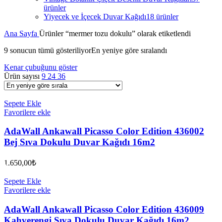
ürünler
Yiyecek ve İçecek Duvar Kağıdı
18 ürünler
Ana Sayfa
Ürünler “mermer tozu dokulu” olarak etiketlendi
9 sonucun tümü gösteriliyor
En yeniye göre sıralandı
Kenar çubuğunu göster
Ürün sayısı
9
24
36
Sepete Ekle
Favorilere ekle
AdaWall Ankawall Picasso Color Edition 436002
Bej Sıva Dokulu Duvar Kağıdı 16m2
1.650,00
₺
Sepete Ekle
Favorilere ekle
AdaWall Ankawall Picasso Color Edition 436009
Kahverengi Sıva Dokulu Duvar Kağıdı 16m2