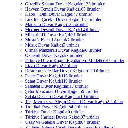
Güzellik Salonu Duvar Kağıtları
123 ürünler
Hayvan Temalı Duvar Kağıdı
165 ürünler
Kabe – Dini Duvar Kağıdı
47 ürünler
Lüx İnci Çicekli Duvar Kağıdı
313 ürünler
Manzara Duvar Kağıdı
135 ürünler
Mermer Desenli Duvar Kağıdı
14 ürünler
Mimari 3D Duvar Kağıdı
31 ürünler
Mustafa Kemal Atatürk
2 ürünler
Müzik Duvar Kağıdı
5 ürünler
Orman Manzaralı Duvar Kağıdı
96 ürünler
Osmanlı Duvar Kağıdı
7 ürünler
Palmiye Duvar Kağıdı Fiyatları ve Modelleri
47 ürünler
Pizza Duvar Kağıdı
2 ürünler
Restoran Cafe Bar Duvar Kağıtları
120 ürünler
Retro Duvar Kağıdı
113 ürünler
Sanat Duvar Kağıdı
119 ürünler
Sanatsal Duvar Kağıtları
17 ürünler
Şehir Manzaralı Duvar Kağıdı
59 ürünler
Şelala Desenli Duvar Kağıtları
19 ürünler
Taş, Mermer ve Ahşap Desenli Duvar Kağıdı
2 ürünler
Tropikal Duvar Kağıdı
254 ürünler
Türkiye Duvar Kağıdı
40 ürünler
Türkiye Haritası Duvar Kağıdı
97 ürünler
Uzay ve Galaksi Duvar Kağıdı
84 ürünler
Vintage Botanik Çiçek Desenli Duvar Kağıtları
57