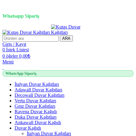
3D duvar kağıdı, Adawall, Decowall, Vertu, Gmz, Pvc mermer
panel, lambiri ve tavan çözümleri
Whatsapp Sipariş
2500 TL üzeri alışverişlerde vade farksız 3 taksit fırsatı!
ARA
Giriş / Kayıt
0
İstek Listesi
0
öğeler
0,00
₺
Menü
WhatsApp Sipariş
İtalyan Duvar Kağıtları
Adawall Duvar Kağıtları
Decowall Duvar Kağıtları
Vertu Duvar Kağıtları
Gmz Duvar Kağıtları
Ravena Duvar Kağıdı
Duka Duvar Kağıtları
Ankawall Duvar Kağıdı
Duvar Kağıdı
İtalyan Duvar Kağıtları