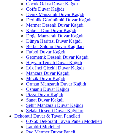
Çocuk Odası Duvar Kağıdı
Coffe Duvar Kağıdı
Deniz Manzaralı Duvar Kağıdı
Derinlik Görünümlü Duvar Kağıdı
Mermer Desenli Duvar Kağıdı
Kabe – Dini Duvar Kağıdı
Doğa Manzaralı Duvar Kağıdı
Dünya Haritası Duvar Kağıdı
Berber Salonu Duvar Kağıtları
Futbol Duvar Kağıdı
Geometrik Desenli Duvar Kağıdı
Hayvan Temalı Duvar Kağıdı
Lüx İnci Çicekli Duvar Kağıdı
Manzara Duvar Kağıdı
Müzik Duvar Kağıdı
Orman Manzaralı Duvar Kağıdı
Osmanlı Duvar Kağıdı
Pizza Duvar Kağıdı
Sanat Duvar Kağıdı
Şehir Manzaralı Duvar Kağıdı
Şelala Desenli Duvar Kağıtları
Dekoratif Duvar & Tavan Panelleri
60×60 Dekoratif Tavan Paneli Modelleri
Lambiri Modelleri
Pvc Mermer Duvar Paneli