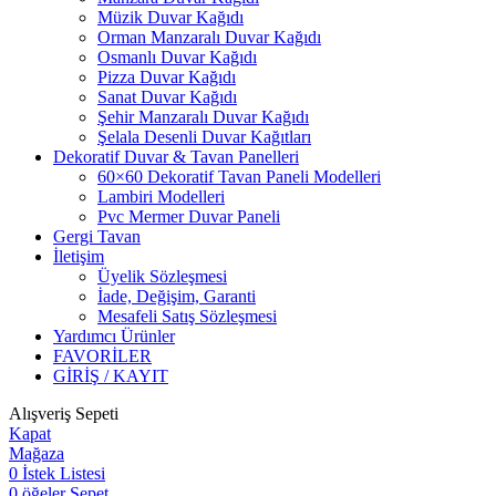
Müzik Duvar Kağıdı
Orman Manzaralı Duvar Kağıdı
Osmanlı Duvar Kağıdı
Pizza Duvar Kağıdı
Sanat Duvar Kağıdı
Şehir Manzaralı Duvar Kağıdı
Şelala Desenli Duvar Kağıtları
Dekoratif Duvar & Tavan Panelleri
60×60 Dekoratif Tavan Paneli Modelleri
Lambiri Modelleri
Pvc Mermer Duvar Paneli
Gergi Tavan
İletişim
Üyelik Sözleşmesi
İade, Değişim, Garanti
Mesafeli Satış Sözleşmesi
Yardımcı Ürünler
FAVORİLER
GİRİŞ / KAYIT
Alışveriş Sepeti
Kapat
Mağaza
0
İstek Listesi
0
öğeler
Sepet