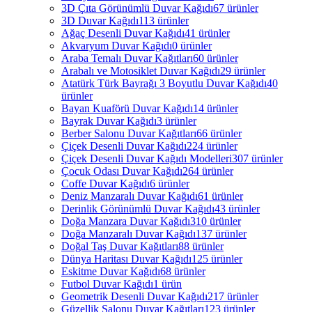
3D Çıta Görünümlü Duvar Kağıdı
67 ürünler
3D Duvar Kağıdı
113 ürünler
Ağaç Desenli Duvar Kağıdı
41 ürünler
Akvaryum Duvar Kağıdı
0 ürünler
Araba Temalı Duvar Kağıtları
60 ürünler
Arabalı ve Motosiklet Duvar Kağıdı
29 ürünler
Atatürk Türk Bayrağı 3 Boyutlu Duvar Kağıdı
40
ürünler
Bayan Kuaförü Duvar Kağıdı
14 ürünler
Bayrak Duvar Kağıdı
3 ürünler
Berber Salonu Duvar Kağıtları
66 ürünler
Çiçek Desenli Duvar Kağıdı
224 ürünler
Çiçek Desenli Duvar Kağıdı Modelleri
307 ürünler
Çocuk Odası Duvar Kağıdı
264 ürünler
Coffe Duvar Kağıdı
6 ürünler
Deniz Manzaralı Duvar Kağıdı
61 ürünler
Derinlik Görünümlü Duvar Kağıdı
43 ürünler
Doğa Manzara Duvar Kağıdı
310 ürünler
Doğa Manzaralı Duvar Kağıdı
137 ürünler
Doğal Taş Duvar Kağıtları
88 ürünler
Dünya Haritası Duvar Kağıdı
125 ürünler
Eskitme Duvar Kağıdı
68 ürünler
Futbol Duvar Kağıdı
1 ürün
Geometrik Desenli Duvar Kağıdı
217 ürünler
Güzellik Salonu Duvar Kağıtları
123 ürünler