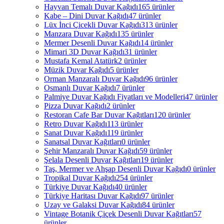
Hayvan Temalı Duvar Kağıdı
165 ürünler
Kabe – Dini Duvar Kağıdı
47 ürünler
Lüx İnci Çicekli Duvar Kağıdı
313 ürünler
Manzara Duvar Kağıdı
135 ürünler
Mermer Desenli Duvar Kağıdı
14 ürünler
Mimari 3D Duvar Kağıdı
31 ürünler
Mustafa Kemal Atatürk
2 ürünler
Müzik Duvar Kağıdı
5 ürünler
Orman Manzaralı Duvar Kağıdı
96 ürünler
Osmanlı Duvar Kağıdı
7 ürünler
Palmiye Duvar Kağıdı Fiyatları ve Modelleri
47 ürünler
Pizza Duvar Kağıdı
2 ürünler
Restoran Cafe Bar Duvar Kağıtları
120 ürünler
Retro Duvar Kağıdı
113 ürünler
Sanat Duvar Kağıdı
119 ürünler
Sanatsal Duvar Kağıtları
0 ürünler
Şehir Manzaralı Duvar Kağıdı
59 ürünler
Şelala Desenli Duvar Kağıtları
19 ürünler
Taş, Mermer ve Ahşap Desenli Duvar Kağıdı
0 ürünler
Tropikal Duvar Kağıdı
254 ürünler
Türkiye Duvar Kağıdı
40 ürünler
Türkiye Haritası Duvar Kağıdı
97 ürünler
Uzay ve Galaksi Duvar Kağıdı
84 ürünler
Vintage Botanik Çiçek Desenli Duvar Kağıtları
57
ürünler