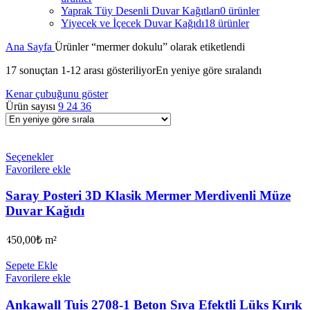
Yaprak Tüy Desenli Duvar Kağıtları
0 ürünler
Yiyecek ve İçecek Duvar Kağıdı
18 ürünler
Ana Sayfa
Ürünler “mermer dokulu” olarak etiketlendi
17 sonuçtan 1-12 arası gösteriliyor
En yeniye göre sıralandı
Kenar çubuğunu göster
Ürün sayısı
9
24
36
Seçenekler
Favorilere ekle
Saray Posteri 3D Klasik Mermer Merdivenli Müze
Duvar Kağıdı
450,00
₺
m²
Sepete Ekle
Favorilere ekle
Ankawall Tuis 2708-1 Beton Sıva Efektli Lüks Kırık