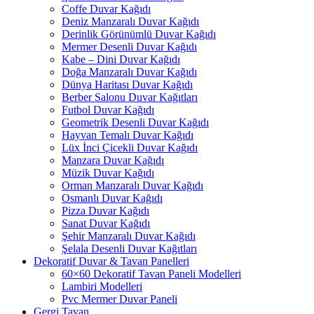
Coffe Duvar Kağıdı
Deniz Manzaralı Duvar Kağıdı
Derinlik Görünümlü Duvar Kağıdı
Mermer Desenli Duvar Kağıdı
Kabe – Dini Duvar Kağıdı
Doğa Manzaralı Duvar Kağıdı
Dünya Haritası Duvar Kağıdı
Berber Salonu Duvar Kağıtları
Futbol Duvar Kağıdı
Geometrik Desenli Duvar Kağıdı
Hayvan Temalı Duvar Kağıdı
Lüx İnci Çicekli Duvar Kağıdı
Manzara Duvar Kağıdı
Müzik Duvar Kağıdı
Orman Manzaralı Duvar Kağıdı
Osmanlı Duvar Kağıdı
Pizza Duvar Kağıdı
Sanat Duvar Kağıdı
Şehir Manzaralı Duvar Kağıdı
Şelala Desenli Duvar Kağıtları
Dekoratif Duvar & Tavan Panelleri
60×60 Dekoratif Tavan Paneli Modelleri
Lambiri Modelleri
Pvc Mermer Duvar Paneli
Gergi Tavan