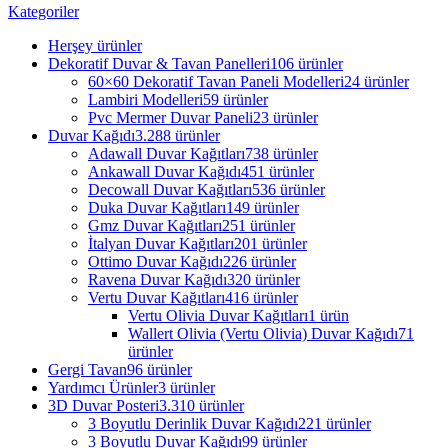
Kategoriler
Herşey
ürünler
Dekoratif Duvar & Tavan Panelleri
106 ürünler
60×60 Dekoratif Tavan Paneli Modelleri
24 ürünler
Lambiri Modelleri
59 ürünler
Pvc Mermer Duvar Paneli
23 ürünler
Duvar Kağıdı
3.288 ürünler
Adawall Duvar Kağıtları
738 ürünler
Ankawall Duvar Kağıdı
451 ürünler
Decowall Duvar Kağıtları
536 ürünler
Duka Duvar Kağıtları
149 ürünler
Gmz Duvar Kağıtları
251 ürünler
İtalyan Duvar Kağıtları
201 ürünler
Ottimo Duvar Kağıdı
226 ürünler
Ravena Duvar Kağıdı
320 ürünler
Vertu Duvar Kağıtları
416 ürünler
Vertu Olivia Duvar Kağıtları
1 ürün
Wallert Olivia (Vertu Olivia) Duvar Kağıdı
71
ürünler
Gergi Tavan
96 ürünler
Yardımcı Ürünler
3 ürünler
3D Duvar Posteri
3.310 ürünler
3 Boyutlu Derinlik Duvar Kağıdı
221 ürünler
3 Boyutlu Duvar Kağıdı
99 ürünler