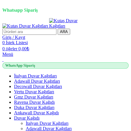
2500 TL üzeri alışverişlerde vade farksız 3 taksit fırsatı!
Whatsapp Sipariş
2500 TL üzeri alışverişlerde vade farksız 3 taksit fırsatı!
ARA
Giriş / Kayıt
0
İstek Listesi
0
öğeler
0,00
₺
Menü
WhatsApp Sipariş
İtalyan Duvar Kağıtları
Adawall Duvar Kağıtları
Decowall Duvar Kağıtları
Vertu Duvar Kağıtları
Gmz Duvar Kağıtları
Ravena Duvar Kağıdı
Duka Duvar Kağıtları
Ankawall Duvar Kağıdı
Duvar Kağıdı
İtalyan Duvar Kağıtları
Adawall Duvar Kağıtları