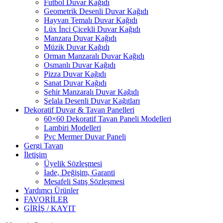
Futbol Duvar Kağıdı
Geometrik Desenli Duvar Kağıdı
Hayvan Temalı Duvar Kağıdı
Lüx İnci Çicekli Duvar Kağıdı
Manzara Duvar Kağıdı
Müzik Duvar Kağıdı
Orman Manzaralı Duvar Kağıdı
Osmanlı Duvar Kağıdı
Pizza Duvar Kağıdı
Sanat Duvar Kağıdı
Şehir Manzaralı Duvar Kağıdı
Şelala Desenli Duvar Kağıtları
Dekoratif Duvar & Tavan Panelleri
60×60 Dekoratif Tavan Paneli Modelleri
Lambiri Modelleri
Pvc Mermer Duvar Paneli
Gergi Tavan
İletişim
Üyelik Sözleşmesi
İade, Değişim, Garanti
Mesafeli Satış Sözleşmesi
Yardımcı Ürünler
FAVORİLER
GİRİŞ / KAYIT