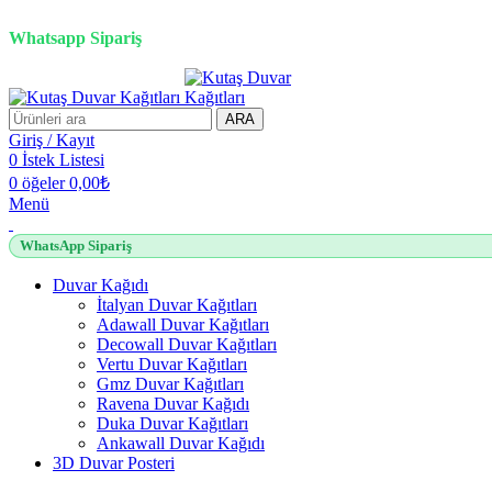
3D duvar kağıdı, Adawall, Decowall, Vertu, Gmz, Pvc mermer pan
Whatsapp Sipariş
ARA
Giriş / Kayıt
0
İstek Listesi
0
öğeler
0,00
₺
Menü
WhatsApp Sipariş
Duvar Kağıdı
İtalyan Duvar Kağıtları
Adawall Duvar Kağıtları
Decowall Duvar Kağıtları
Vertu Duvar Kağıtları
Gmz Duvar Kağıtları
Ravena Duvar Kağıdı
Duka Duvar Kağıtları
Ankawall Duvar Kağıdı
3D Duvar Posteri