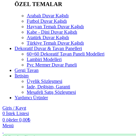
ÖZEL TEMALAR
Arabalı Duvar Kağıdı
Futbol Duvar Kağıdı
Hayvan Temalı Duvar Kağıdı
Kabe - Dini Duvar Kağıdı
Atatürk Duvar Kağıdı
Türkiye Temalı Duvar Kağıdı
Dekoratif Duvar & Tavan Panelleri
60×60 Dekoratif Tavan Paneli Modelleri
Lambiri Modelleri
Pvc Mermer Duvar Paneli
Gergi Tavan
İletişim
Üyelik Sözleşmesi
İade, Değişim, Garanti
Mesafeli Satış Sözleşmesi
Yardımcı Ürünler
Giriş / Kayıt
0
İstek Listesi
0
öğeler
0,00
₺
Menü