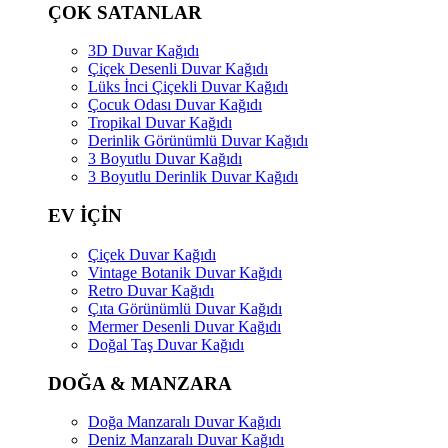
ÇOK SATANLAR
3D Duvar Kağıdı
Çiçek Desenli Duvar Kağıdı
Lüks İnci Çiçekli Duvar Kağıdı
Çocuk Odası Duvar Kağıdı
Tropikal Duvar Kağıdı
Derinlik Görünümlü Duvar Kağıdı
3 Boyutlu Duvar Kağıdı
3 Boyutlu Derinlik Duvar Kağıdı
EV İÇİN
Çiçek Duvar Kağıdı
Vintage Botanik Duvar Kağıdı
Retro Duvar Kağıdı
Çıta Görünümlü Duvar Kağıdı
Mermer Desenli Duvar Kağıdı
Doğal Taş Duvar Kağıdı
DOĞA & MANZARA
Doğa Manzaralı Duvar Kağıdı
Deniz Manzaralı Duvar Kağıdı