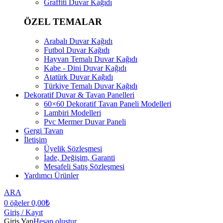
Graffiti Duvar Kağıdı
ÖZEL TEMALAR
Arabalı Duvar Kağıdı
Futbol Duvar Kağıdı
Hayvan Temalı Duvar Kağıdı
Kabe - Dini Duvar Kağıdı
Atatürk Duvar Kağıdı
Türkiye Temalı Duvar Kağıdı
Dekoratif Duvar & Tavan Panelleri
60×60 Dekoratif Tavan Paneli Modelleri
Lambiri Modelleri
Pvc Mermer Duvar Paneli
Gergi Tavan
İletişim
Üyelik Sözleşmesi
İade, Değişim, Garanti
Mesafeli Satış Sözleşmesi
Yardımcı Ürünler
ARA
0
öğeler
0,00
₺
Giriş / Kayıt
Giriş Yap
Hesap oluştur