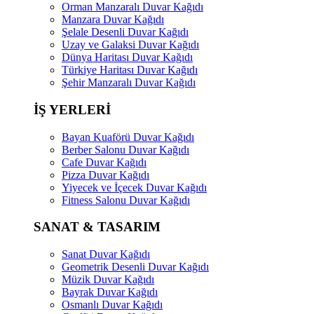
Orman Manzaralı Duvar Kağıdı
Manzara Duvar Kağıdı
Şelale Desenli Duvar Kağıdı
Uzay ve Galaksi Duvar Kağıdı
Dünya Haritası Duvar Kağıdı
Türkiye Haritası Duvar Kağıdı
Şehir Manzaralı Duvar Kağıdı
İŞ YERLERİ
Bayan Kuaförü Duvar Kağıdı
Berber Salonu Duvar Kağıdı
Cafe Duvar Kağıdı
Pizza Duvar Kağıdı
Yiyecek ve İçecek Duvar Kağıdı
Fitness Salonu Duvar Kağıdı
SANAT & TASARIM
Sanat Duvar Kağıdı
Geometrik Desenli Duvar Kağıdı
Müzik Duvar Kağıdı
Bayrak Duvar Kağıdı
Osmanlı Duvar Kağıdı