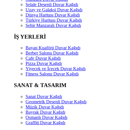
Şelale Desenli Duvar Kağıdı
Uzay ve Galaksi Duvar Kağıdı
Dünya Haritası Duvar Kağıdı
Türkiye Haritası Duvar Kağıdı
Şehir Manzaralı Duvar Kağıdı
İŞ YERLERİ
Bayan Kuaförü Duvar Kağıdı
Berber Salonu Duvar Kağıdı
Cafe Duvar Kağıdı
Pizza Duvar Kağıdı
Yiyecek ve İçecek Duvar Kağıdı
Fitness Salonu Duvar Kağıdı
SANAT & TASARIM
Sanat Duvar Kağıdı
Geometrik Desenli Duvar Kağıdı
Müzik Duvar Kağıdı
Bayrak Duvar Kağıdı
Osmanlı Duvar Kağıdı
Graffiti Duvar Kağıdı