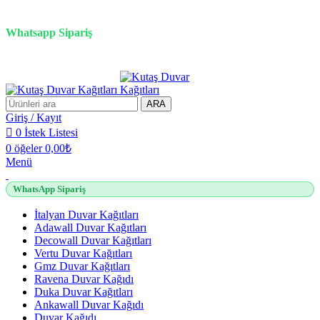
3D duvar kağıdı, Adawall, Decowall, Vertu, Gmz, Pvc mermer panel, lambiri ve
tavan çözümleri
Whatsapp Sipariş
2500 TL üzeri alışverişlerde vade farksız 3 taksit fırsatı!
ARA
Giriş / Kayıt
0
İstek Listesi
0
öğeler
0,00
₺
Menü
WhatsApp Sipariş
İtalyan Duvar Kağıtları
Adawall Duvar Kağıtları
Decowall Duvar Kağıtları
Vertu Duvar Kağıtları
Gmz Duvar Kağıtları
Ravena Duvar Kağıdı
Duka Duvar Kağıtları
Ankawall Duvar Kağıdı
Duvar Kağıdı