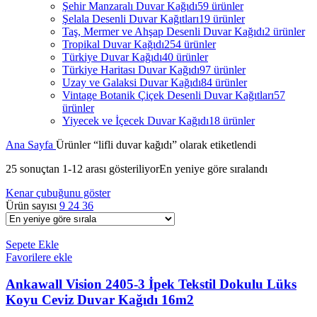
Şehir Manzaralı Duvar Kağıdı
59 ürünler
Şelala Desenli Duvar Kağıtları
19 ürünler
Taş, Mermer ve Ahşap Desenli Duvar Kağıdı
2 ürünler
Tropikal Duvar Kağıdı
254 ürünler
Türkiye Duvar Kağıdı
40 ürünler
Türkiye Haritası Duvar Kağıdı
97 ürünler
Uzay ve Galaksi Duvar Kağıdı
84 ürünler
Vintage Botanik Çiçek Desenli Duvar Kağıtları
57
ürünler
Yiyecek ve İçecek Duvar Kağıdı
18 ürünler
Ana Sayfa
Ürünler “lifli duvar kağıdı” olarak etiketlendi
25 sonuçtan 1-12 arası gösteriliyor
En yeniye göre sıralandı
Kenar çubuğunu göster
Ürün sayısı
9
24
36
Sepete Ekle
Favorilere ekle
Ankawall Vision 2405-3 İpek Tekstil Dokulu Lüks
Koyu Ceviz Duvar Kağıdı 16m2