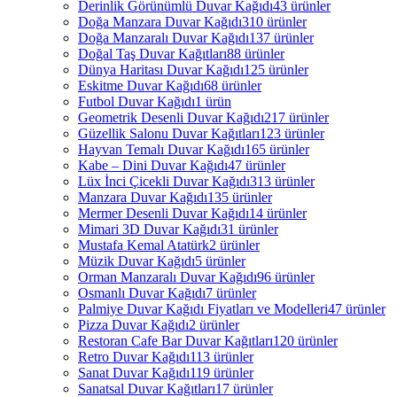
Derinlik Görünümlü Duvar Kağıdı
43 ürünler
Doğa Manzara Duvar Kağıdı
310 ürünler
Doğa Manzaralı Duvar Kağıdı
137 ürünler
Doğal Taş Duvar Kağıtları
88 ürünler
Dünya Haritası Duvar Kağıdı
125 ürünler
Eskitme Duvar Kağıdı
68 ürünler
Futbol Duvar Kağıdı
1 ürün
Geometrik Desenli Duvar Kağıdı
217 ürünler
Güzellik Salonu Duvar Kağıtları
123 ürünler
Hayvan Temalı Duvar Kağıdı
165 ürünler
Kabe – Dini Duvar Kağıdı
47 ürünler
Lüx İnci Çicekli Duvar Kağıdı
313 ürünler
Manzara Duvar Kağıdı
135 ürünler
Mermer Desenli Duvar Kağıdı
14 ürünler
Mimari 3D Duvar Kağıdı
31 ürünler
Mustafa Kemal Atatürk
2 ürünler
Müzik Duvar Kağıdı
5 ürünler
Orman Manzaralı Duvar Kağıdı
96 ürünler
Osmanlı Duvar Kağıdı
7 ürünler
Palmiye Duvar Kağıdı Fiyatları ve Modelleri
47 ürünler
Pizza Duvar Kağıdı
2 ürünler
Restoran Cafe Bar Duvar Kağıtları
120 ürünler
Retro Duvar Kağıdı
113 ürünler
Sanat Duvar Kağıdı
119 ürünler
Sanatsal Duvar Kağıtları
17 ürünler