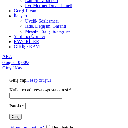
Lambiri Modelleri
Pvc Mermer Duvar Paneli
Gergi Tavan
İletişim
Üyelik Sözleşmesi
İade, Değişim, Garanti
Mesafeli Satış Sözleşmesi
Yardımcı Ürünler
FAVORİLER
GİRİŞ / KAYIT
ARA
0
öğeler
0,00
₺
Giriş / Kayıt
Giriş Yap
Hesap oluştur
Kullanıcı adı veya e-posta adresi
*
Parola
*
Giriş
Şifreni mi unuttun?
Beni hatırla