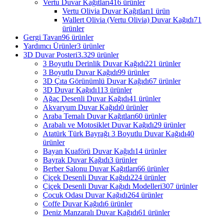
Vertu Duvar Kağıtları
416 ürünler
Vertu Olivia Duvar Kağıtları
1 ürün
Wallert Olivia (Vertu Olivia) Duvar Kağıdı
71
ürünler
Gergi Tavan
96 ürünler
Yardımcı Ürünler
3 ürünler
3D Duvar Posteri
3.329 ürünler
3 Boyutlu Derinlik Duvar Kağıdı
221 ürünler
3 Boyutlu Duvar Kağıdı
99 ürünler
3D Çıta Görünümlü Duvar Kağıdı
67 ürünler
3D Duvar Kağıdı
113 ürünler
Ağaç Desenli Duvar Kağıdı
41 ürünler
Akvaryum Duvar Kağıdı
0 ürünler
Araba Temalı Duvar Kağıtları
60 ürünler
Arabalı ve Motosiklet Duvar Kağıdı
29 ürünler
Atatürk Türk Bayrağı 3 Boyutlu Duvar Kağıdı
40
ürünler
Bayan Kuaförü Duvar Kağıdı
14 ürünler
Bayrak Duvar Kağıdı
3 ürünler
Berber Salonu Duvar Kağıtları
66 ürünler
Çiçek Desenli Duvar Kağıdı
224 ürünler
Çiçek Desenli Duvar Kağıdı Modelleri
307 ürünler
Çocuk Odası Duvar Kağıdı
264 ürünler
Coffe Duvar Kağıdı
6 ürünler
Deniz Manzaralı Duvar Kağıdı
61 ürünler