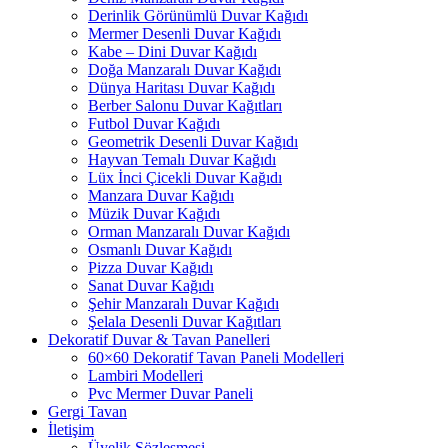
Derinlik Görünümlü Duvar Kağıdı
Mermer Desenli Duvar Kağıdı
Kabe – Dini Duvar Kağıdı
Doğa Manzaralı Duvar Kağıdı
Dünya Haritası Duvar Kağıdı
Berber Salonu Duvar Kağıtları
Futbol Duvar Kağıdı
Geometrik Desenli Duvar Kağıdı
Hayvan Temalı Duvar Kağıdı
Lüx İnci Çicekli Duvar Kağıdı
Manzara Duvar Kağıdı
Müzik Duvar Kağıdı
Orman Manzaralı Duvar Kağıdı
Osmanlı Duvar Kağıdı
Pizza Duvar Kağıdı
Sanat Duvar Kağıdı
Şehir Manzaralı Duvar Kağıdı
Şelala Desenli Duvar Kağıtları
Dekoratif Duvar & Tavan Panelleri
60×60 Dekoratif Tavan Paneli Modelleri
Lambiri Modelleri
Pvc Mermer Duvar Paneli
Gergi Tavan
İletişim
Üyelik Sözleşmesi