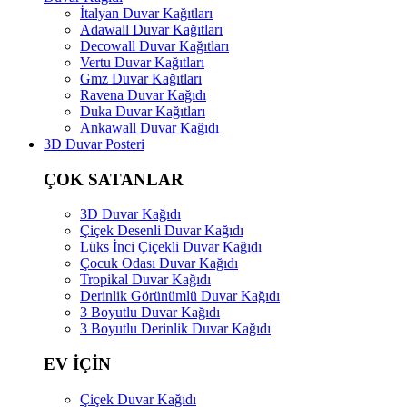
İtalyan Duvar Kağıtları
Adawall Duvar Kağıtları
Decowall Duvar Kağıtları
Vertu Duvar Kağıtları
Gmz Duvar Kağıtları
Ravena Duvar Kağıdı
Duka Duvar Kağıtları
Ankawall Duvar Kağıdı
3D Duvar Posteri
ÇOK SATANLAR
3D Duvar Kağıdı
Çiçek Desenli Duvar Kağıdı
Lüks İnci Çiçekli Duvar Kağıdı
Çocuk Odası Duvar Kağıdı
Tropikal Duvar Kağıdı
Derinlik Görünümlü Duvar Kağıdı
3 Boyutlu Duvar Kağıdı
3 Boyutlu Derinlik Duvar Kağıdı
EV İÇİN
Çiçek Duvar Kağıdı