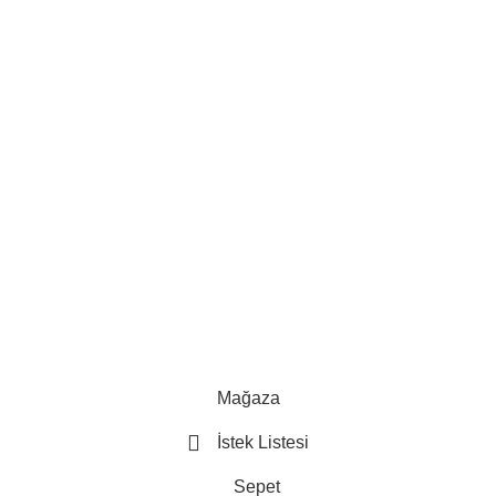
Mağaza
İstek Listesi
Sepet