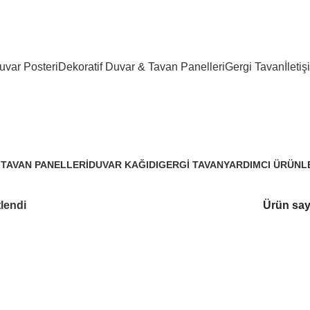
 tavan çözümleri
var Posteri
Dekoratif Duvar & Tavan Panelleri
Gergi Tavan
İletiş
krem düz duvar kağıdı
 TAVAN PANELLERI
DUVAR KAĞIDI
GERGI TAVAN
YARDIMCI ÜRÜNL
3.288 Ürünler
96 Ürünler
3 Ürünler
tlendi
Ürün say