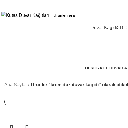
3D duvar kağıdı, Adawall, Decowall, Vertu, Gmz, Pvc mermer panel, lambiri ve
Duvar Kağıdı
3D Du
DEKORATIF DUVAR &
106 Ürünler
Ana Sayfa
Ürünler “krem düz duvar kağıdı” olarak etike