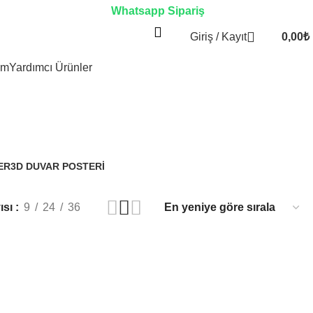
Whatsapp Sipariş
Giriş / Kayıt
0,00
₺
im
Yardımcı Ürünler
ER
3D DUVAR POSTERI
3.329 Ürünler
ısı
9
24
36