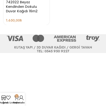
742022 Beyaz
Kendinden Dokulu
Duvar Kağıdı 16m2
1.650,00
₺
KUTAŞ YAPI / 3D DUVAR KAĞIDI / GERGİ TAVAN
TEL: 0545 950 9227
0
Mağaza
İstek Listesi
Sepet
Hesabım