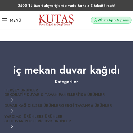
2500 TL üzeri alışverişlerde vade farksız 3 taksit fırsatı!
WhatsApp Sipariş
MENÜ
iç mekan duvar kağıdı
Kategoriler
HERŞEY
ÜRÜNLER
DEKORATIF DUVAR & TAVAN PANELLERI
106 ÜRÜNLER
DUVAR KAĞIDI
3.288 ÜRÜNLER
GERGI TAVAN
96 ÜRÜNLER
YARDIMCI ÜRÜNLER
3 ÜRÜNLER
3D DUVAR POSTERI
3.329 ÜRÜNLER