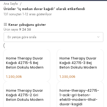
Ana Sayfa
Ürünler “iç mekan duvar kağıdı” olarak etiketlendi
131 sonuçtan 1-12 arası gösteriliyor
Kenar çubuğunu göster
Ürün sayısı
9
24
36
Home Therapy Duvar
Home Therapy Duvar
Kağıdı 42715-5 Bej
Kağıdı 42715-3 Bej
Beton Dokulu Modern
Beton Dokulu Modern
1.250,00
₺
1.250,00
₺
Home Therapy Duvar
home-therapy-42715-
Kağıdı 42715-2 Gri
1-acik-gri-beton-
Beton Dokulu Modern
efektli-modern-ithal-
duvar-kagidi