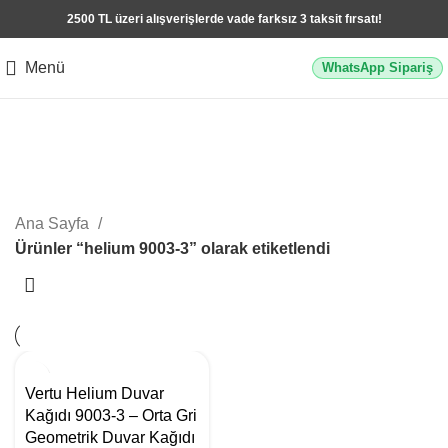
2500 TL üzeri alışverişlerde vade farksız 3 taksit fırsatı!
Menü
WhatsApp Sipariş
helium 9003-3
Kategoriler
Ana Sayfa
Ürünler “helium 9003-3” olarak etiketlendi
Vertu Helium Duvar
Kağıdı 9003-3 – Orta Gri
Geometrik Duvar Kağıdı