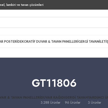
el, lambiri ve tavan çözümleri
AR POSTERI
DEKORATIF DUVAR & TAVAN PANELLERI
GERGI TAVAN
İLETI
GT11806
VAR & TAVAN PANELLERI
DUVAR KAĞIDI
GERGI TAVAN
YARDIMCI 
3.288 Ürünler
96 Ürünler
3 Ürünler