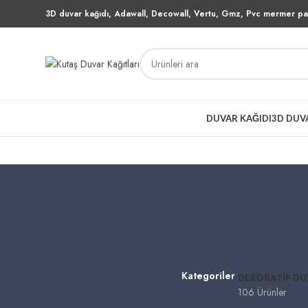
3D duvar kağıdı, Adawall, Decowall, Vertu, Gmz, Pvc mermer pan
DUVAR KAĞIDI
3D DUV
Kategoriler
DEKORATIF DU
106 Ürünler