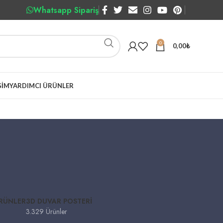
Whatsapp Sipariş
0
0,00
₺
ŞIM
YARDIMCI ÜRÜNLER
ÜRÜNLER
3D DUVAR POSTERI
3.329 Ürünler