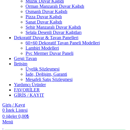
Müzik Duvar Kağıdı
Orman Manzaralı Duvar Kağıdı
Osmanlı Duvar Kağıdı
Pizza Duvar Kağıdı
Sanat Duvar Kağıdı
Şehir Manzaralı Duvar Kağıdı
Şelala Desenli Duvar Kağıtları
Dekoratif Duvar & Tavan Panelleri
60×60 Dekoratif Tavan Paneli Modelleri
Lambiri Modelleri
Pvc Mermer Duvar Paneli
Gergi Tavan
İletişim
Üyelik Sözleşmesi
İade, Değişim, Garanti
Mesafeli Satış Sözleşmesi
Yardımcı Ürünler
FAVORİLER
GİRİŞ / KAYIT
Giriş / Kayıt
0
İstek Listesi
0
öğeler
0,00
₺
Menü