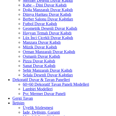
Mermer Desenli Duvar Kağıdı
Kabe – Dini Duvar Kağıdı
Doğa Manzaralı Duvar Kağıdı
Dünya Haritası Duvar Kağıdı
Berber Salonu Duvar Kağıtları
Futbol Duvar Kağıdı
Geometrik Desenli Duvar Kağıdı
Hayvan Temalı Duvar Kağıdı
Lüx İnci Çicekli Duvar Kağıdı
Manzara Duvar Kağıdı
Müzik Duvar Kağıdı
Orman Manzaralı Duvar Kağıdı
Osmanlı Duvar Kağıdı
Pizza Duvar Kağıdı
Sanat Duvar Kağıdı
Şehir Manzaralı Duvar Kağıdı
Şelala Desenli Duvar Kağıtları
Dekoratif Duvar & Tavan Panelleri
60×60 Dekoratif Tavan Paneli Modelleri
Lambiri Modelleri
Pvc Mermer Duvar Paneli
Gergi Tavan
İletişim
Üyelik Sözleşmesi
İade, Değişim, Garanti