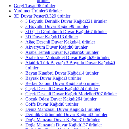
ürünler
Gergi Tavan
96 ürünler
Yardımcı Ürünler
3 ürünler
3D Duvar Posteri
3.329 ürünler
3 Boyutlu Derinlik Duvar Kağıdı
221 ürünler
3 Boyutlu Duvar Kağıdı
99 ürünler
3D Çıta Görünümlü Duvar Kağıdı
67 ürünler
3D Duvar Kağıdı
113 ürünler
Ağaç Desenli Duvar Kağıdı
41 ürünler
Akvaryum Duvar Kağıdı
0 ürünler
Araba Temalı Duvar Kağıtları
60 ürünler
Arabalı ve Motosiklet Duvar Kağıdı
29 ürünler
Atatürk Türk Bayrağı 3 Boyutlu Duvar Kağıdı
40
ürünler
Bayan Kuaförü Duvar Kağıdı
14 ürünler
Bayrak Duvar Kağıdı
3 ürünler
Berber Salonu Duvar Kağıtları
66 ürünler
Çiçek Desenli Duvar Kağıdı
224 ürünler
Çiçek Desenli Duvar Kağıdı Modelleri
307 ürünler
Çocuk Odası Duvar Kağıdı
264 ürünler
Coffe Duvar Kağıdı
6 ürünler
Deniz Manzaralı Duvar Kağıdı
61 ürünler
Derinlik Görünümlü Duvar Kağıdı
43 ürünler
Doğa Manzara Duvar Kağıdı
310 ürünler
Doğa Manzaralı Duvar Kağıdı
137 ürünler