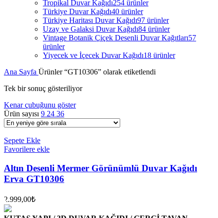
Tropikal Duvar Kağıdı
254 ürünler
Türkiye Duvar Kağıdı
40 ürünler
Türkiye Haritası Duvar Kağıdı
97 ürünler
Uzay ve Galaksi Duvar Kağıdı
84 ürünler
Vintage Botanik Çiçek Desenli Duvar Kağıtları
57
ürünler
Yiyecek ve İçecek Duvar Kağıdı
18 ürünler
Ana Sayfa
Ürünler “GT10306” olarak etiketlendi
Tek bir sonuç gösteriliyor
Kenar çubuğunu göster
Ürün sayısı
9
24
36
Sepete Ekle
Favorilere ekle
Altın Desenli Mermer Görünümlü Duvar Kağıdı
Erva GT10306
2.999,00
₺