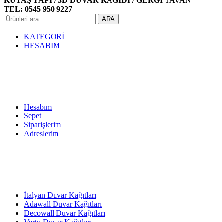
KUTAŞ YAPI / 3D DUVAR KAĞIDI / GERGİ TAVAN
TEL: 0545 950 9227
ARA
KATEGORİ
HESABIM
Hesabım
Sepet
Siparişlerim
Adreslerim
İtalyan Duvar Kağıtları
Adawall Duvar Kağıtları
Decowall Duvar Kağıtları
Vertu Duvar Kağıtları