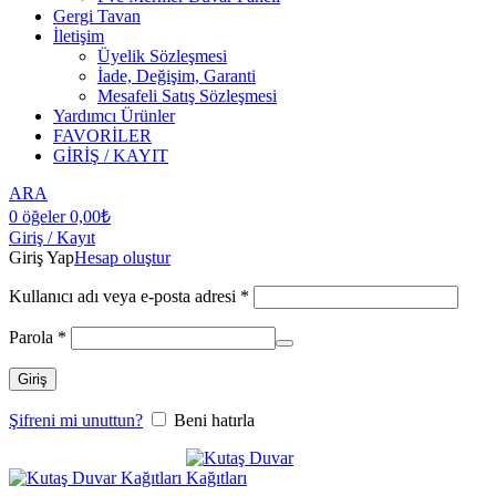
Gergi Tavan
İletişim
Üyelik Sözleşmesi
İade, Değişim, Garanti
Mesafeli Satış Sözleşmesi
Yardımcı Ürünler
FAVORİLER
GİRİŞ / KAYIT
ARA
0
öğeler
0,00
₺
Giriş / Kayıt
Giriş Yap
Hesap oluştur
Kullanıcı adı veya e-posta adresi
*
Parola
*
Giriş
Şifreni mi unuttun?
Beni hatırla