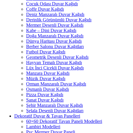
Çocuk Odası Duvar Kağıdı
Coffe Duvar Kağıdı
Deniz Manzaralı Duvar Kağıdı
Derinlik Görünümlü Duvar Kağıdı
Mermer Desenli Duvar Kağıdı
Kabe – Dini Duvar Kağıdı
Doğa Manzaralı Duvar Kağıdı
Dünya Haritası Duvar Kağıdı
Berber Salonu Duvar Kağıtları
Futbol Duvar Kağıdı
Geometrik Desenli Duvar Kağıdı
Hayvan Temalı Duvar Kağıdı
Lüx İnci Çicekli Duvar Kağıdı
Manzara Duvar Kağıdı
Müzik Duvar Kağıdı
Orman Manzaralı Duvar Kağıdı
Osmanlı Duvar Kağıdı
Pizza Duvar Kağıdı
Sanat Duvar Kağıdı
Şehir Manzaralı Duvar Kağıdı
Şelala Desenli Duvar Kağıtları
Dekoratif Duvar & Tavan Panelleri
60×60 Dekoratif Tavan Paneli Modelleri
Lambiri Modelleri
Pvc Mermer Duvar Paneli