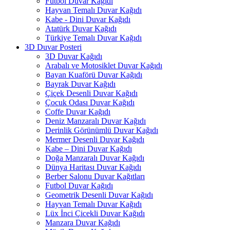
Futbol Duvar Kağıdı
Hayvan Temalı Duvar Kağıdı
Kabe - Dini Duvar Kağıdı
Atatürk Duvar Kağıdı
Türkiye Temalı Duvar Kağıdı
3D Duvar Posteri
3D Duvar Kağıdı
Arabalı ve Motosiklet Duvar Kağıdı
Bayan Kuaförü Duvar Kağıdı
Bayrak Duvar Kağıdı
Çiçek Desenli Duvar Kağıdı
Çocuk Odası Duvar Kağıdı
Coffe Duvar Kağıdı
Deniz Manzaralı Duvar Kağıdı
Derinlik Görünümlü Duvar Kağıdı
Mermer Desenli Duvar Kağıdı
Kabe – Dini Duvar Kağıdı
Doğa Manzaralı Duvar Kağıdı
Dünya Haritası Duvar Kağıdı
Berber Salonu Duvar Kağıtları
Futbol Duvar Kağıdı
Geometrik Desenli Duvar Kağıdı
Hayvan Temalı Duvar Kağıdı
Lüx İnci Çicekli Duvar Kağıdı
Manzara Duvar Kağıdı