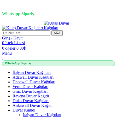
3D duvar kağıdı, Adawall, Decowall, Vertu, Gmz, Pvc mermer
panel, lambiri ve tavan çözümleri
Whatsapp Sipariş
2500 TL üzeri alışverişlerde vade farksız 3 taksit fırsatı!
ARA
Giriş / Kayıt
0
İstek Listesi
0
öğeler
0,00
₺
Menü
WhatsApp Sipariş
İtalyan Duvar Kağıtları
Adawall Duvar Kağıtları
Decowall Duvar Kağıtları
Vertu Duvar Kağıtları
Gmz Duvar Kağıtları
Ravena Duvar Kağıdı
Duka Duvar Kağıtları
Ankawall Duvar Kağıdı
Duvar Kağıdı
İtalyan Duvar Kağıtları