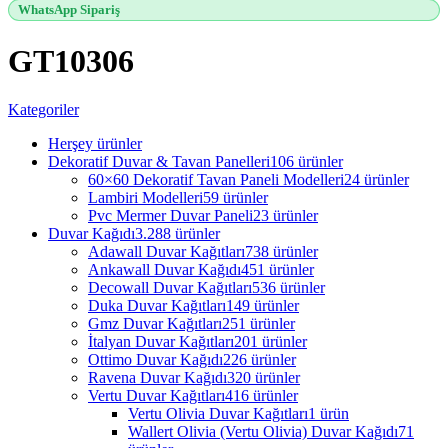
WhatsApp Sipariş
GT10306
Kategoriler
Herşey
ürünler
Dekoratif Duvar & Tavan Panelleri
106 ürünler
60×60 Dekoratif Tavan Paneli Modelleri
24 ürünler
Lambiri Modelleri
59 ürünler
Pvc Mermer Duvar Paneli
23 ürünler
Duvar Kağıdı
3.288 ürünler
Adawall Duvar Kağıtları
738 ürünler
Ankawall Duvar Kağıdı
451 ürünler
Decowall Duvar Kağıtları
536 ürünler
Duka Duvar Kağıtları
149 ürünler
Gmz Duvar Kağıtları
251 ürünler
İtalyan Duvar Kağıtları
201 ürünler
Ottimo Duvar Kağıdı
226 ürünler
Ravena Duvar Kağıdı
320 ürünler
Vertu Duvar Kağıtları
416 ürünler
Vertu Olivia Duvar Kağıtları
1 ürün
Wallert Olivia (Vertu Olivia) Duvar Kağıdı
71