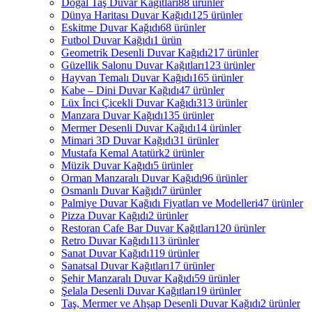
Doğal Taş Duvar Kağıtları
88 ürünler
Dünya Haritası Duvar Kağıdı
125 ürünler
Eskitme Duvar Kağıdı
68 ürünler
Futbol Duvar Kağıdı
1 ürün
Geometrik Desenli Duvar Kağıdı
217 ürünler
Güzellik Salonu Duvar Kağıtları
123 ürünler
Hayvan Temalı Duvar Kağıdı
165 ürünler
Kabe – Dini Duvar Kağıdı
47 ürünler
Lüx İnci Çicekli Duvar Kağıdı
313 ürünler
Manzara Duvar Kağıdı
135 ürünler
Mermer Desenli Duvar Kağıdı
14 ürünler
Mimari 3D Duvar Kağıdı
31 ürünler
Mustafa Kemal Atatürk
2 ürünler
Müzik Duvar Kağıdı
5 ürünler
Orman Manzaralı Duvar Kağıdı
96 ürünler
Osmanlı Duvar Kağıdı
7 ürünler
Palmiye Duvar Kağıdı Fiyatları ve Modelleri
47 ürünler
Pizza Duvar Kağıdı
2 ürünler
Restoran Cafe Bar Duvar Kağıtları
120 ürünler
Retro Duvar Kağıdı
113 ürünler
Sanat Duvar Kağıdı
119 ürünler
Sanatsal Duvar Kağıtları
17 ürünler
Şehir Manzaralı Duvar Kağıdı
59 ürünler
Şelala Desenli Duvar Kağıtları
19 ürünler
Taş, Mermer ve Ahşap Desenli Duvar Kağıdı
2 ürünler