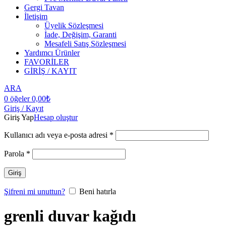
Gergi Tavan
İletişim
Üyelik Sözleşmesi
İade, Değişim, Garanti
Mesafeli Satış Sözleşmesi
Yardımcı Ürünler
FAVORİLER
GİRİŞ / KAYIT
ARA
0
öğeler
0,00
₺
Giriş / Kayıt
Giriş Yap
Hesap oluştur
Kullanıcı adı veya e-posta adresi
*
Parola
*
Giriş
Şifreni mi unuttun?
Beni hatırla
grenli duvar kağıdı