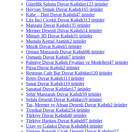
Güzellik Salonu Duvar Kağıtları
123 ürünler
Hayvan Temalı Duvar Kağıdı
165 ürünler
Kabe – Dini Duvar Kağıdı
47 ürünler
Lüx İnci Çicekli Duvar Kağıdı
313 ürünler
Manzara Duvar Kağıdı
135 ürünler
Mermer Desenli Duvar Kağıdı
14 ürünler
Mimari 3D Duvar Kağıdı
31 ürünler
Mustafa Kemal Atatürk
2 ürünler
Müzik Duvar Kağıdı
5 ürünler
Orman Manzaralı Duvar Kağıdı
96 ürünler
Osmanlı Duvar Kağıdı
7 ürünler
Palmiye Duvar Kağıdı Fiyatları ve Modelleri
47 ürünler
Pizza Duvar Kağıdı
2 ürünler
Restoran Cafe Bar Duvar Kağıtları
120 ürünler
Retro Duvar Kağıdı
113 ürünler
Sanat Duvar Kağıdı
119 ürünler
Sanatsal Duvar Kağıtları
17 ürünler
Şehir Manzaralı Duvar Kağıdı
59 ürünler
Şelala Desenli Duvar Kağıtları
19 ürünler
Taş, Mermer ve Ahşap Desenli Duvar Kağıdı
2 ürünler
Tropikal Duvar Kağıdı
254 ürünler
Türkiye Duvar Kağıdı
40 ürünler
Türkiye Haritası Duvar Kağıdı
97 ürünler
Uzay ve Galaksi Duvar Kağıdı
84 ürünler
Vintage Botanik Çiçek Desenli Duvar Kağıtları
57