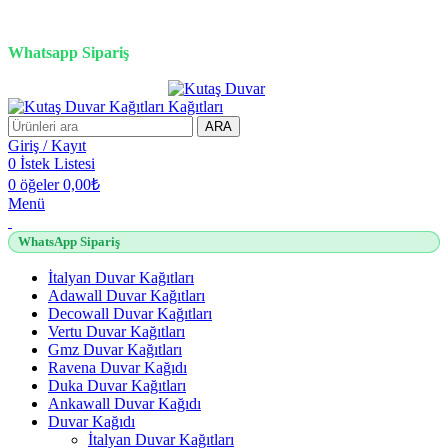
3D duvar kağıdı, Adawall, Decowall, Vertu, Gmz, Pvc mermer
panel, lambiri ve tavan çözümleri
Whatsapp Sipariş
2500 TL üzeri alışverişlerde vade farksız 3 taksit fırsatı!
ARA
Giriş / Kayıt
0
İstek Listesi
0
öğeler
0,00
₺
Menü
WhatsApp Sipariş
İtalyan Duvar Kağıtları
Adawall Duvar Kağıtları
Decowall Duvar Kağıtları
Vertu Duvar Kağıtları
Gmz Duvar Kağıtları
Ravena Duvar Kağıdı
Duka Duvar Kağıtları
Ankawall Duvar Kağıdı
Duvar Kağıdı
İtalyan Duvar Kağıtları