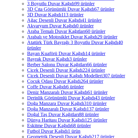
3 Boyutlu Duvar Kağıdı
99 ürünler
3D Çıta Görünümlü Duvar Kağıdı
67 ürünler
3D Duvar Kağıdı
113 ürünler
Ağaç Desenli Duvar Kağıdı
41 ürünler
Akvaryum Duvar Kağıdı
0 ürünler
Araba Temalı Duvar Kağıtları
60 ürünler
Arabalı ve Motosiklet Duvar Kağıdı
29 ürünler
Atatürk Türk Bayrağı 3 Boyutlu Duvar Kağıdı
40
ürünler
Bayan Kuaförü Duvar Kağıdı
14 ürünler
Bayrak Duvar Kağıdı
3 ürünler
Berber Salonu Duvar Kağıtları
66 ürünler
Çiçek Desenli Duvar Kağıdı
224 ürünler
Çiçek Desenli Duvar Kağıdı Modelleri
307 ürünler
Çocuk Odası Duvar Kağıdı
264 ürünler
Coffe Duvar Kağıdı
6 ürünler
Deniz Manzaralı Duvar Kağıdı
61 ürünler
Derinlik Görünümlü Duvar Kağıdı
43 ürünler
Doğa Manzara Duvar Kağıdı
310 ürünler
Doğa Manzaralı Duvar Kağıdı
137 ürünler
Doğal Taş Duvar Kağıtları
88 ürünler
Dünya Haritası Duvar Kağıdı
125 ürünler
Eskitme Duvar Kağıdı
68 ürünler
Futbol Duvar Kağıdı
1 ürün
Geometrik Desenli Duvar Kağıdı
217 ürünler