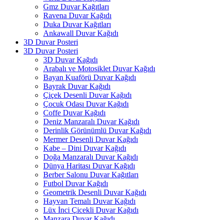
Gmz Duvar Kağıtları
Ravena Duvar Kağıdı
Duka Duvar Kağıtları
Ankawall Duvar Kağıdı
3D Duvar Posteri
3D Duvar Posteri
3D Duvar Kağıdı
Arabalı ve Motosiklet Duvar Kağıdı
Bayan Kuaförü Duvar Kağıdı
Bayrak Duvar Kağıdı
Çiçek Desenli Duvar Kağıdı
Çocuk Odası Duvar Kağıdı
Coffe Duvar Kağıdı
Deniz Manzaralı Duvar Kağıdı
Derinlik Görünümlü Duvar Kağıdı
Mermer Desenli Duvar Kağıdı
Kabe – Dini Duvar Kağıdı
Doğa Manzaralı Duvar Kağıdı
Dünya Haritası Duvar Kağıdı
Berber Salonu Duvar Kağıtları
Futbol Duvar Kağıdı
Geometrik Desenli Duvar Kağıdı
Hayvan Temalı Duvar Kağıdı
Lüx İnci Çicekli Duvar Kağıdı
Manzara Duvar Kağıdı