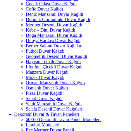
Çocuk Odası Duvar Kağıdı
Coffe Duvar Kağıdı
Deniz Manzaralı Duvar Kağıdı
Derinlik Görünümlü Duvar Kağıdı
Mermer Desenli Duvar Kağıdı
Kabe – Dini Duvar Kağıdı
Doğa Manzaralı Duvar Kağıdı
Dünya Haritası Duvar Kağıdı
Berber Salonu Duvar Kağıtları
Futbol Duvar Kağıdı
Geometrik Desenli Duvar Kağıdı
Hayvan Temalı Duvar Kağıdı
Lüx İnci Çicekli Duvar Kağıdı
Manzara Duvar Kağıdı
Müzik Duvar Kağıdı
Orman Manzaralı Duvar Kağıdı
Osmanlı Duvar Kağıdı
Pizza Duvar Kağıdı
Sanat Duvar Kağıdı
Şehir Manzaralı Duvar Kağıdı
Şelala Desenli Duvar Kağıtları
Dekoratif Duvar & Tavan Panelleri
60×60 Dekoratif Tavan Paneli Modelleri
Lambiri Modelleri
Pvc Mermer Duvar Paneli