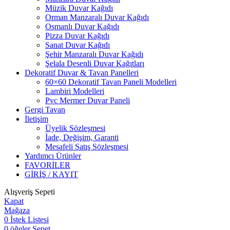
Müzik Duvar Kağıdı
Orman Manzaralı Duvar Kağıdı
Osmanlı Duvar Kağıdı
Pizza Duvar Kağıdı
Sanat Duvar Kağıdı
Şehir Manzaralı Duvar Kağıdı
Şelala Desenli Duvar Kağıtları
Dekoratif Duvar & Tavan Panelleri
60×60 Dekoratif Tavan Paneli Modelleri
Lambiri Modelleri
Pvc Mermer Duvar Paneli
Gergi Tavan
İletişim
Üyelik Sözleşmesi
İade, Değişim, Garanti
Mesafeli Satış Sözleşmesi
Yardımcı Ürünler
FAVORİLER
GİRİŞ / KAYIT
Alışveriş Sepeti
Kapat
Mağaza
0
İstek Listesi
0
öğeler
Sepet