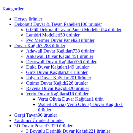
Kategoriler
Herşey
ürünler
Dekoratif Duvar & Tavan Panelleri
106 ürünler
60×60 Dekoratif Tavan Paneli Modelleri
24 ürünler
Lambiri Modelleri
59 ürünler
Pvc Mermer Duvar Paneli
23 ürünler
Duvar Kağıdı
3.288 ürünler
Adawall Duvar Kağıtları
738 ürünler
Ankawall Duvar Kağıdı
451 ürünler
Decowall Duvar Kağıtları
536 ürünler
Duka Duvar Kağıtları
149 ürünler
Gmz Duvar Kağıtları
251 ürünler
İtalyan Duvar Kağıtları
201 ürünler
Ottimo Duvar Kağıdı
226 ürünler
Ravena Duvar Kağıdı
320 ürünler
Vertu Duvar Kağıtları
416 ürünler
Vertu Olivia Duvar Kağıtları
1 ürün
Wallert Olivia (Vertu Olivia) Duvar Kağıdı
71
ürünler
Gergi Tavan
96 ürünler
Yardımcı Ürünler
3 ürünler
3D Duvar Posteri
3.329 ürünler
3 Boyutlu Derinlik Duvar Kağıdı
221 ürünler