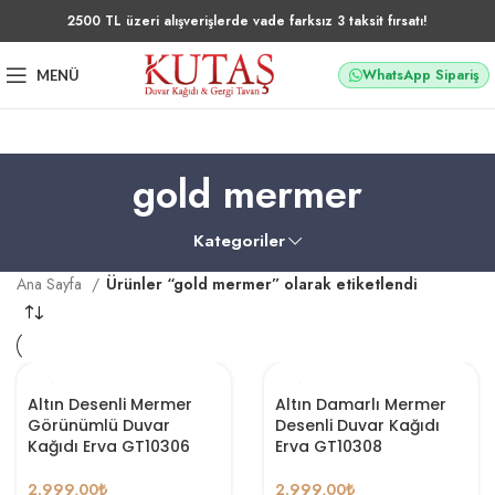
2500 TL üzeri alışverişlerde vade farksız 3 taksit fırsatı!
WhatsApp Sipariş
MENÜ
gold mermer
Kategoriler
Ana Sayfa
Ürünler “gold mermer” olarak etiketlendi
Altın Desenli Mermer
Altın Damarlı Mermer
Görünümlü Duvar
Desenli Duvar Kağıdı
Kağıdı Erva GT10306
Erva GT10308
2.999,00
₺
2.999,00
₺