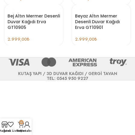
Bej Altın Mermer Desenli
Beyaz Altın Mermer
Duvar Kağıdı Erva
Desenli Duvar Kağıdı
GT10905
Erva GT10901
2.999,00
₺
2.999,00
₺
KUTAŞ YAPI / 3D DUVAR KAĞIDI / GERGİ TAVAN
TEL: 0545 950 9227
0
Mağaza
İstek Listesi
Sepet
Hesabım