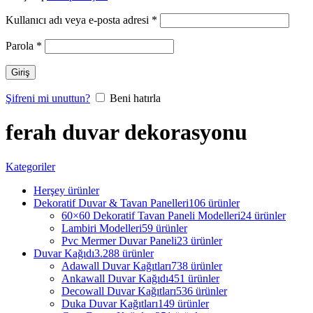
Kullanıcı adı veya e-posta adresi
*
Parola
*
Giriş
Şifreni mi unuttun?
Beni hatırla
ferah duvar dekorasyonu
Kategoriler
Herşey
ürünler
Dekoratif Duvar & Tavan Panelleri
106 ürünler
60×60 Dekoratif Tavan Paneli Modelleri
24 ürünler
Lambiri Modelleri
59 ürünler
Pvc Mermer Duvar Paneli
23 ürünler
Duvar Kağıdı
3.288 ürünler
Adawall Duvar Kağıtları
738 ürünler
Ankawall Duvar Kağıdı
451 ürünler
Decowall Duvar Kağıtları
536 ürünler
Duka Duvar Kağıtları
149 ürünler