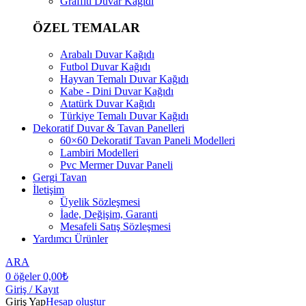
Graffiti Duvar Kağıdı
ÖZEL TEMALAR
Arabalı Duvar Kağıdı
Futbol Duvar Kağıdı
Hayvan Temalı Duvar Kağıdı
Kabe - Dini Duvar Kağıdı
Atatürk Duvar Kağıdı
Türkiye Temalı Duvar Kağıdı
Dekoratif Duvar & Tavan Panelleri
60×60 Dekoratif Tavan Paneli Modelleri
Lambiri Modelleri
Pvc Mermer Duvar Paneli
Gergi Tavan
İletişim
Üyelik Sözleşmesi
İade, Değişim, Garanti
Mesafeli Satış Sözleşmesi
Yardımcı Ürünler
ARA
0
öğeler
0,00
₺
Giriş / Kayıt
Giriş Yap
Hesap oluştur