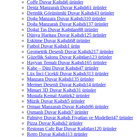
Coffe Duvar Kağıdı
6 ürünler
Deniz Manzaralı Duvar Kağıdı
61 ürünler
Derinlik Görünümlü Duvar Kağıdı
43 ürünler
Doğa Manzara Duvar Kağıdı
310 ürünler
Doğa Manzaralı Duvar Kağıdı
137 ürünler
Doğal Taş Duvar Kağıtları
88 ürünler
Dünya Haritası Duvar Kağıdı
125 ürünler
Eskitme Duvar Kağıdı
68 ürünler
Futbol Duvar Kağıdı
1 ürün
Geometrik Desenli Duvar Kağıdı
217 ürünler
Güzellik Salonu Duvar Kağıtları
123 ürünler
Hayvan Temalı Duvar Kağıdı
165 ürünler
Kabe – Dini Duvar Kağıdı
47 ürünler
Lüx İnci Çicekli Duvar Kağıdı
313 ürünler
Manzara Duvar Kağıdı
135 ürünler
Mermer Desenli Duvar Kağıdı
14 ürünler
Mimari 3D Duvar Kağıdı
31 ürünler
Mustafa Kemal Atatürk
2 ürünler
Müzik Duvar Kağıdı
5 ürünler
Orman Manzaralı Duvar Kağıdı
96 ürünler
Osmanlı Duvar Kağıdı
7 ürünler
Palmiye Duvar Kağıdı Fiyatları ve Modelleri
47 ürünler
Pizza Duvar Kağıdı
2 ürünler
Restoran Cafe Bar Duvar Kağıtları
120 ürünler
Retro Duvar Kağıdı
113 ürünler