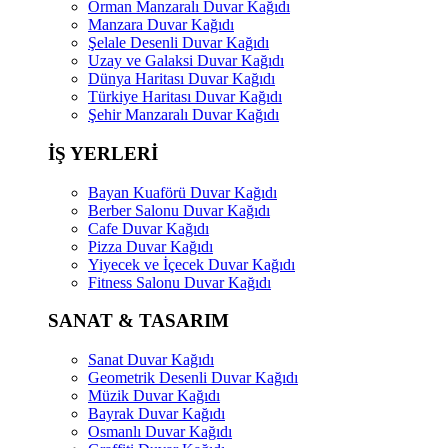
Orman Manzaralı Duvar Kağıdı
Manzara Duvar Kağıdı
Şelale Desenli Duvar Kağıdı
Uzay ve Galaksi Duvar Kağıdı
Dünya Haritası Duvar Kağıdı
Türkiye Haritası Duvar Kağıdı
Şehir Manzaralı Duvar Kağıdı
İŞ YERLERİ
Bayan Kuaförü Duvar Kağıdı
Berber Salonu Duvar Kağıdı
Cafe Duvar Kağıdı
Pizza Duvar Kağıdı
Yiyecek ve İçecek Duvar Kağıdı
Fitness Salonu Duvar Kağıdı
SANAT & TASARIM
Sanat Duvar Kağıdı
Geometrik Desenli Duvar Kağıdı
Müzik Duvar Kağıdı
Bayrak Duvar Kağıdı
Osmanlı Duvar Kağıdı