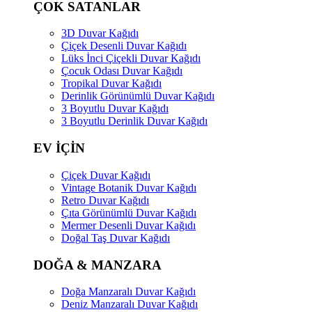
ÇOK SATANLAR
3D Duvar Kağıdı
Çiçek Desenli Duvar Kağıdı
Lüks İnci Çiçekli Duvar Kağıdı
Çocuk Odası Duvar Kağıdı
Tropikal Duvar Kağıdı
Derinlik Görünümlü Duvar Kağıdı
3 Boyutlu Duvar Kağıdı
3 Boyutlu Derinlik Duvar Kağıdı
EV İÇİN
Çiçek Duvar Kağıdı
Vintage Botanik Duvar Kağıdı
Retro Duvar Kağıdı
Çıta Görünümlü Duvar Kağıdı
Mermer Desenli Duvar Kağıdı
Doğal Taş Duvar Kağıdı
DOĞA & MANZARA
Doğa Manzaralı Duvar Kağıdı
Deniz Manzaralı Duvar Kağıdı