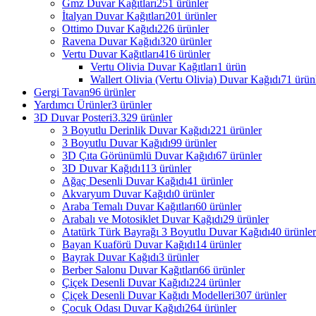
Gmz Duvar Kağıtları
251 ürünler
İtalyan Duvar Kağıtları
201 ürünler
Ottimo Duvar Kağıdı
226 ürünler
Ravena Duvar Kağıdı
320 ürünler
Vertu Duvar Kağıtları
416 ürünler
Vertu Olivia Duvar Kağıtları
1 ürün
Wallert Olivia (Vertu Olivia) Duvar Kağıdı
71 ürün
Gergi Tavan
96 ürünler
Yardımcı Ürünler
3 ürünler
3D Duvar Posteri
3.329 ürünler
3 Boyutlu Derinlik Duvar Kağıdı
221 ürünler
3 Boyutlu Duvar Kağıdı
99 ürünler
3D Çıta Görünümlü Duvar Kağıdı
67 ürünler
3D Duvar Kağıdı
113 ürünler
Ağaç Desenli Duvar Kağıdı
41 ürünler
Akvaryum Duvar Kağıdı
0 ürünler
Araba Temalı Duvar Kağıtları
60 ürünler
Arabalı ve Motosiklet Duvar Kağıdı
29 ürünler
Atatürk Türk Bayrağı 3 Boyutlu Duvar Kağıdı
40 ürünler
Bayan Kuaförü Duvar Kağıdı
14 ürünler
Bayrak Duvar Kağıdı
3 ürünler
Berber Salonu Duvar Kağıtları
66 ürünler
Çiçek Desenli Duvar Kağıdı
224 ürünler
Çiçek Desenli Duvar Kağıdı Modelleri
307 ürünler
Çocuk Odası Duvar Kağıdı
264 ürünler