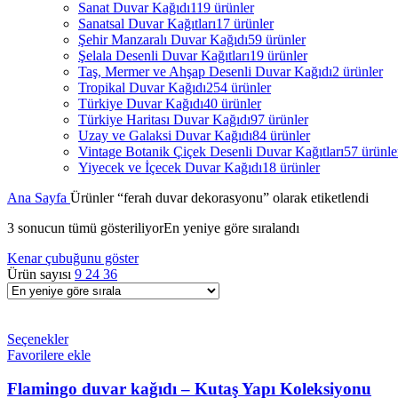
Sanat Duvar Kağıdı
119 ürünler
Sanatsal Duvar Kağıtları
17 ürünler
Şehir Manzaralı Duvar Kağıdı
59 ürünler
Şelala Desenli Duvar Kağıtları
19 ürünler
Taş, Mermer ve Ahşap Desenli Duvar Kağıdı
2 ürünler
Tropikal Duvar Kağıdı
254 ürünler
Türkiye Duvar Kağıdı
40 ürünler
Türkiye Haritası Duvar Kağıdı
97 ürünler
Uzay ve Galaksi Duvar Kağıdı
84 ürünler
Vintage Botanik Çiçek Desenli Duvar Kağıtları
57 ürünle
Yiyecek ve İçecek Duvar Kağıdı
18 ürünler
Ana Sayfa
Ürünler “ferah duvar dekorasyonu” olarak etiketlendi
3 sonucun tümü gösteriliyor
En yeniye göre sıralandı
Kenar çubuğunu göster
Ürün sayısı
9
24
36
Seçenekler
Favorilere ekle
Flamingo duvar kağıdı – Kutaş Yapı Koleksiyonu