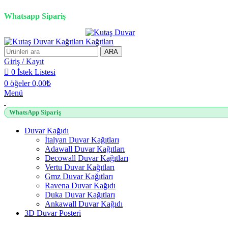
3D duvar kağıdı, Adawall, Decowall, Vertu, Gmz, Pvc mermer panel, lambiri ve tavan
Whatsapp Sipariş
ARA
Giriş / Kayıt
0
İstek Listesi
0
öğeler
0,00
₺
Menü
WhatsApp Sipariş
Duvar Kağıdı
İtalyan Duvar Kağıtları
Adawall Duvar Kağıtları
Decowall Duvar Kağıtları
Vertu Duvar Kağıtları
Gmz Duvar Kağıtları
Ravena Duvar Kağıdı
Duka Duvar Kağıtları
Ankawall Duvar Kağıdı
3D Duvar Posteri