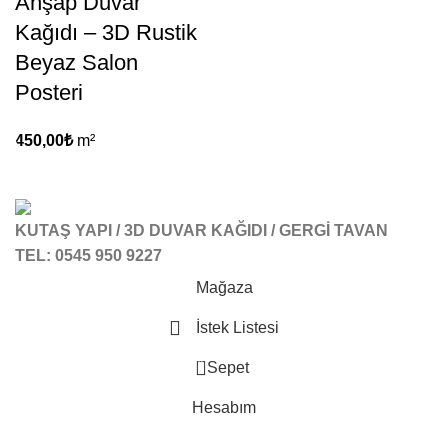
Ahşap Duvar
Kağıdı – 3D Rustik
Beyaz Salon
Posteri
450,00
₺
m²
KUTAŞ YAPI / 3D DUVAR KAĞIDI / GERGİ TAVAN
TEL: 0545 950 9227
Mağaza
İstek Listesi
0
Sepet
Hesabım