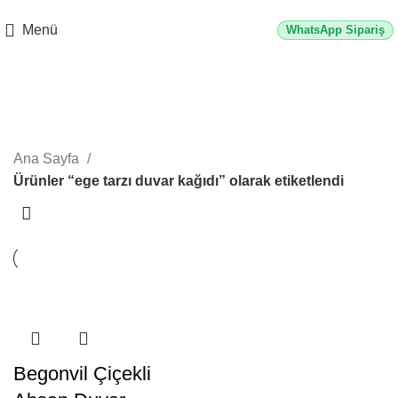
2500 TL üzeri alışverişlerde vade farksız 3 taksit fırsatı!
Menü
WhatsApp Sipariş
ege tarzı duvar kağıdı
Kategoriler
Ana Sayfa
Ürünler “ege tarzı duvar kağıdı” olarak etiketlendi
Begonvil Çiçekli