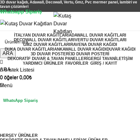
3D duvar kağıdı, Adawall, Decowall, Vertu, Gmz, Pvc mermer panel, lambiri ve
tavan çözümleri
Whatsapp Sipariş
2500 TL üzeri alışverişlerde vade farksız 3 taksit fırsatı!
İTALYAN DUVAR KAĞITLARI
ADAWALL DUVAR KAĞITLARI
DECOWALL DUVAR KAĞITLARI
VERTU DUVAR KAĞITLARI
GMZ DUVAR KAĞITLARI
RAVENA DUVAR KAĞIDI
DUKA DUVAR KAĞITLARI
ANKAWALL DUVAR KAĞIDI
DUVAR KAĞIDI
ARA
3D DUVAR POSTERI
3D DUVAR POSTERI
DEKORATIF DUVAR & TAVAN PANELLERI
GERGI TAVAN
İLETIŞIM
YARDIMCI ÜRÜNLER
FAVORİLER
GİRİŞ / KAYIT
ARA
0
İstek Listesi
0
öğeler
0,00
₺
0
öğeler
0,00
₺
Menü
WhatsApp Sipariş
ebru motifli
Kategoriler
HERŞEY
ÜRÜNLER