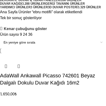
DEKORATIF DUVAR & TAVAN PANELLERI
106 ÜRÜNLER
DUVAR KAĞIDI
3.288 ÜRÜNLER
GERGI TAVAN
96 ÜRÜNLER
YARDIMCI ÜRÜNLER
3 ÜRÜNLER
3D DUVAR POSTERI
3.329 ÜRÜNLER
Ana Sayfa
Ürünler “ebru motifli” olarak etiketlendi
Tek bir sonuç gösteriliyor
Kenar çubuğunu göster
Ürün sayısı
9
24
36
AdaWall Ankawall Picasso 742601 Beyaz
Dalgalı Dokulu Duvar Kağıdı 16m2
1.650,00
₺