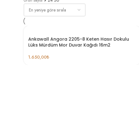
Ürün sayısı
9
24
36
Ankawall Angora 2205-8 Keten Hasır Dokulu
Lüks Mürdüm Mor Duvar Kağıdı 16m2
1.650,00
₺