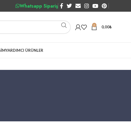
Whatsapp Sipariş
0
0,00
₺
ŞIM
YARDIMCI ÜRÜNLER