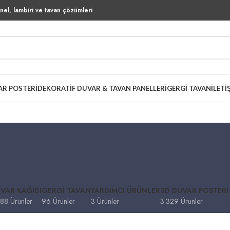
el, lambiri ve tavan çözümleri
AR POSTERI
DEKORATIF DUVAR & TAVAN PANELLERI
GERGI TAVAN
İLETI
VAR KAĞIDI
GERGI TAVAN
YARDIMCI ÜRÜNLER
3D DUVAR POSTERI
88 Ürünler
96 Ürünler
3 Ürünler
3.329 Ürünler