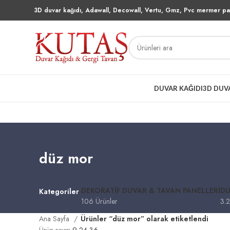
3D duvar kağıdı, Adawall, Decowall, Vertu, Gmz, Pvc mermer pan
DUVAR KAĞIDI
3D DUV
düz mor
DEKORATIF DUVAR & TAVAN PANELLERI
DU
Kategoriler
106 Ürünler
3.2
Ana Sayfa
Ürünler “düz mor” olarak etiketlendi