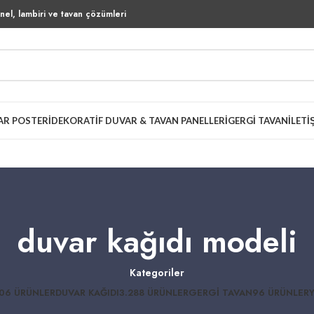
el, lambiri ve tavan çözümleri
AR POSTERI
DEKORATIF DUVAR & TAVAN PANELLERI
GERGI TAVAN
İLETI
duvar kağıdı modeli
Kategoriler
06 ÜRÜNLER
DUVAR KAĞIDI
3.288 ÜRÜNLER
GERGI TAVAN
96 ÜRÜNLER