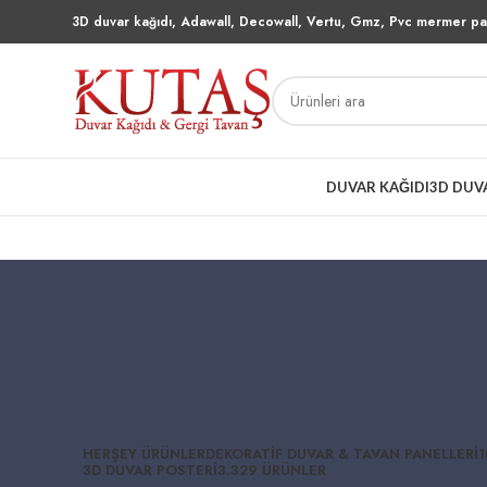
3D duvar kağıdı, Adawall, Decowall, Vertu, Gmz, Pvc mermer pan
DUVAR KAĞIDI
3D DUV
HERŞEY
ÜRÜNLER
DEKORATIF DUVAR & TAVAN PANELLERI
1
3D DUVAR POSTERI
3.329 ÜRÜNLER