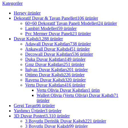
Kategoriler
Herşey
ürünler
Dekoratif Duvar & Tavan Panelleri
106 ürünler
60×60 Dekoratif Tavan Paneli Modelleri
24 ürünler
Lambiri Modelleri
59 ürünler
Pvc Mermer Duvar Paneli
23 ürünler
Duvar Kağıdı
3.288 ürünler
Adawall Duvar Kağıtları
738 ürünler
Ankawall Duvar Kağıdı
451 ürünler
Decowall Duvar Kağıtları
536 ürünler
Duka Duvar Kağıtları
149 ürünler
Gmz Duvar Kağıtları
251 ürünler
İtalyan Duvar Kağıtları
201 ürünler
Ottimo Duvar Kağıdı
226 ürünler
Ravena Duvar Kağıdı
320 ürünler
Vertu Duvar Kağıtları
416 ürünler
Vertu Olivia Duvar Kağıtları
1 ürün
Wallert Olivia (Vertu Olivia) Duvar Kağıdı
71
ürünler
Gergi Tavan
96 ürünler
Yardımcı Ürünler
3 ürünler
3D Duvar Posteri
3.310 ürünler
3 Boyutlu Derinlik Duvar Kağıdı
221 ürünler
3 Boyutlu Duvar Kağıdı
99 ürünler