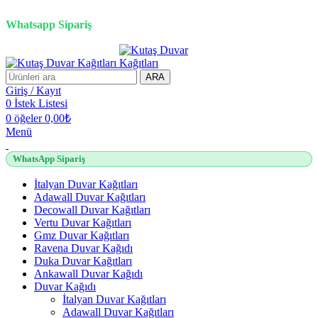
2500 TL üzeri alışverişlerde vade farksız 3 taksit fırsatı!
Whatsapp Sipariş
2500 TL üzeri alışverişlerde vade farksız 3 taksit fırsatı!
ARA
Giriş / Kayıt
0
İstek Listesi
0
öğeler
0,00
₺
Menü
WhatsApp Sipariş
İtalyan Duvar Kağıtları
Adawall Duvar Kağıtları
Decowall Duvar Kağıtları
Vertu Duvar Kağıtları
Gmz Duvar Kağıtları
Ravena Duvar Kağıdı
Duka Duvar Kağıtları
Ankawall Duvar Kağıdı
Duvar Kağıdı
İtalyan Duvar Kağıtları
Adawall Duvar Kağıtları