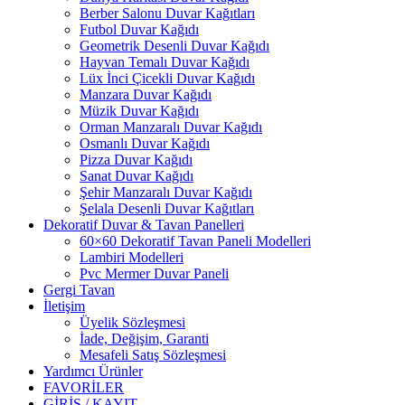
Berber Salonu Duvar Kağıtları
Futbol Duvar Kağıdı
Geometrik Desenli Duvar Kağıdı
Hayvan Temalı Duvar Kağıdı
Lüx İnci Çicekli Duvar Kağıdı
Manzara Duvar Kağıdı
Müzik Duvar Kağıdı
Orman Manzaralı Duvar Kağıdı
Osmanlı Duvar Kağıdı
Pizza Duvar Kağıdı
Sanat Duvar Kağıdı
Şehir Manzaralı Duvar Kağıdı
Şelala Desenli Duvar Kağıtları
Dekoratif Duvar & Tavan Panelleri
60×60 Dekoratif Tavan Paneli Modelleri
Lambiri Modelleri
Pvc Mermer Duvar Paneli
Gergi Tavan
İletişim
Üyelik Sözleşmesi
İade, Değişim, Garanti
Mesafeli Satış Sözleşmesi
Yardımcı Ürünler
FAVORİLER
GİRİŞ / KAYIT