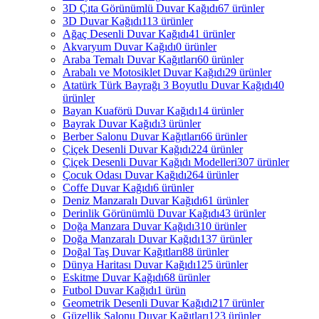
3D Çıta Görünümlü Duvar Kağıdı
67 ürünler
3D Duvar Kağıdı
113 ürünler
Ağaç Desenli Duvar Kağıdı
41 ürünler
Akvaryum Duvar Kağıdı
0 ürünler
Araba Temalı Duvar Kağıtları
60 ürünler
Arabalı ve Motosiklet Duvar Kağıdı
29 ürünler
Atatürk Türk Bayrağı 3 Boyutlu Duvar Kağıdı
40
ürünler
Bayan Kuaförü Duvar Kağıdı
14 ürünler
Bayrak Duvar Kağıdı
3 ürünler
Berber Salonu Duvar Kağıtları
66 ürünler
Çiçek Desenli Duvar Kağıdı
224 ürünler
Çiçek Desenli Duvar Kağıdı Modelleri
307 ürünler
Çocuk Odası Duvar Kağıdı
264 ürünler
Coffe Duvar Kağıdı
6 ürünler
Deniz Manzaralı Duvar Kağıdı
61 ürünler
Derinlik Görünümlü Duvar Kağıdı
43 ürünler
Doğa Manzara Duvar Kağıdı
310 ürünler
Doğa Manzaralı Duvar Kağıdı
137 ürünler
Doğal Taş Duvar Kağıtları
88 ürünler
Dünya Haritası Duvar Kağıdı
125 ürünler
Eskitme Duvar Kağıdı
68 ürünler
Futbol Duvar Kağıdı
1 ürün
Geometrik Desenli Duvar Kağıdı
217 ürünler
Güzellik Salonu Duvar Kağıtları
123 ürünler