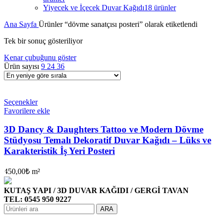
Yiyecek ve İçecek Duvar Kağıdı
18 ürünler
Ana Sayfa
Ürünler “dövme sanatçısı posteri” olarak etiketlendi
Tek bir sonuç gösteriliyor
Kenar çubuğunu göster
Ürün sayısı
9
24
36
Seçenekler
Favorilere ekle
3D Dancy & Daughters Tattoo ve Modern Dövme
Stüdyosu Temalı Dekoratif Duvar Kağıdı – Lüks ve
Karakteristik İş Yeri Posteri
450,00
₺
m²
KUTAŞ YAPI / 3D DUVAR KAĞIDI / GERGİ TAVAN
TEL: 0545 950 9227
ARA