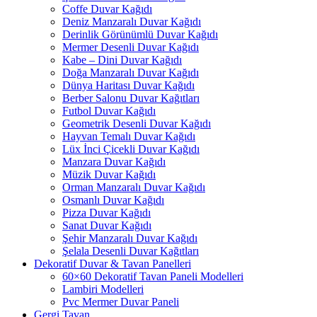
Coffe Duvar Kağıdı
Deniz Manzaralı Duvar Kağıdı
Derinlik Görünümlü Duvar Kağıdı
Mermer Desenli Duvar Kağıdı
Kabe – Dini Duvar Kağıdı
Doğa Manzaralı Duvar Kağıdı
Dünya Haritası Duvar Kağıdı
Berber Salonu Duvar Kağıtları
Futbol Duvar Kağıdı
Geometrik Desenli Duvar Kağıdı
Hayvan Temalı Duvar Kağıdı
Lüx İnci Çicekli Duvar Kağıdı
Manzara Duvar Kağıdı
Müzik Duvar Kağıdı
Orman Manzaralı Duvar Kağıdı
Osmanlı Duvar Kağıdı
Pizza Duvar Kağıdı
Sanat Duvar Kağıdı
Şehir Manzaralı Duvar Kağıdı
Şelala Desenli Duvar Kağıtları
Dekoratif Duvar & Tavan Panelleri
60×60 Dekoratif Tavan Paneli Modelleri
Lambiri Modelleri
Pvc Mermer Duvar Paneli
Gergi Tavan