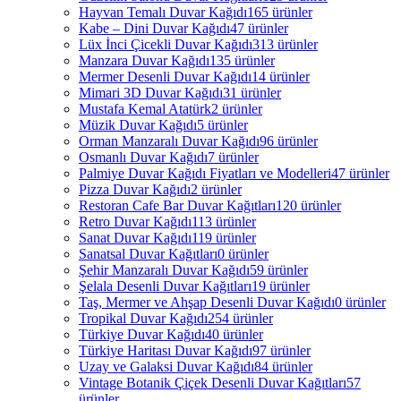
Hayvan Temalı Duvar Kağıdı
165 ürünler
Kabe – Dini Duvar Kağıdı
47 ürünler
Lüx İnci Çicekli Duvar Kağıdı
313 ürünler
Manzara Duvar Kağıdı
135 ürünler
Mermer Desenli Duvar Kağıdı
14 ürünler
Mimari 3D Duvar Kağıdı
31 ürünler
Mustafa Kemal Atatürk
2 ürünler
Müzik Duvar Kağıdı
5 ürünler
Orman Manzaralı Duvar Kağıdı
96 ürünler
Osmanlı Duvar Kağıdı
7 ürünler
Palmiye Duvar Kağıdı Fiyatları ve Modelleri
47 ürünler
Pizza Duvar Kağıdı
2 ürünler
Restoran Cafe Bar Duvar Kağıtları
120 ürünler
Retro Duvar Kağıdı
113 ürünler
Sanat Duvar Kağıdı
119 ürünler
Sanatsal Duvar Kağıtları
0 ürünler
Şehir Manzaralı Duvar Kağıdı
59 ürünler
Şelala Desenli Duvar Kağıtları
19 ürünler
Taş, Mermer ve Ahşap Desenli Duvar Kağıdı
0 ürünler
Tropikal Duvar Kağıdı
254 ürünler
Türkiye Duvar Kağıdı
40 ürünler
Türkiye Haritası Duvar Kağıdı
97 ürünler
Uzay ve Galaksi Duvar Kağıdı
84 ürünler
Vintage Botanik Çiçek Desenli Duvar Kağıtları
57
ürünler