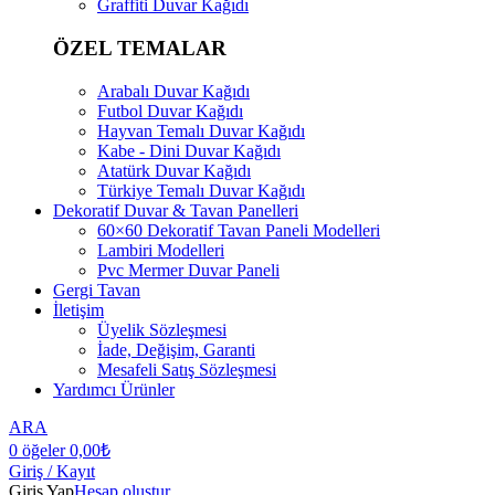
Graffiti Duvar Kağıdı
ÖZEL TEMALAR
Arabalı Duvar Kağıdı
Futbol Duvar Kağıdı
Hayvan Temalı Duvar Kağıdı
Kabe - Dini Duvar Kağıdı
Atatürk Duvar Kağıdı
Türkiye Temalı Duvar Kağıdı
Dekoratif Duvar & Tavan Panelleri
60×60 Dekoratif Tavan Paneli Modelleri
Lambiri Modelleri
Pvc Mermer Duvar Paneli
Gergi Tavan
İletişim
Üyelik Sözleşmesi
İade, Değişim, Garanti
Mesafeli Satış Sözleşmesi
Yardımcı Ürünler
ARA
0
öğeler
0,00
₺
Giriş / Kayıt
Giriş Yap
Hesap oluştur