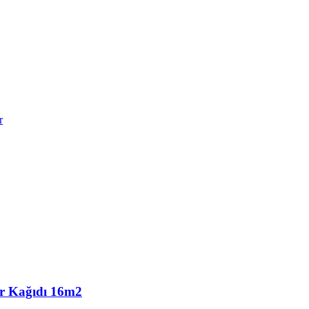
r
r Kağıdı 16m2