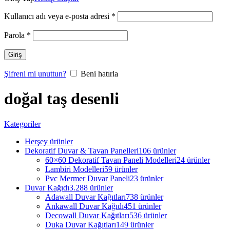
Kullanıcı adı veya e-posta adresi
*
Parola
*
Giriş
Şifreni mi unuttun?
Beni hatırla
doğal taş desenli
Kategoriler
Herşey
ürünler
Dekoratif Duvar & Tavan Panelleri
106 ürünler
60×60 Dekoratif Tavan Paneli Modelleri
24 ürünler
Lambiri Modelleri
59 ürünler
Pvc Mermer Duvar Paneli
23 ürünler
Duvar Kağıdı
3.288 ürünler
Adawall Duvar Kağıtları
738 ürünler
Ankawall Duvar Kağıdı
451 ürünler
Decowall Duvar Kağıtları
536 ürünler
Duka Duvar Kağıtları
149 ürünler