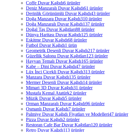
Coffe Duvar Kağıdı
6 ürünler
Deniz Manzaralı Duvar Kağıdı
61 ürünler
Derinlik Görünümlü Duvar Kağıdı
43 ürünler
Doğa Manzara Duvar Kağıdı
310 ürünler
Doğa Manzaralı Duvar Kağıdı
137 ürünler
Doğal Taş Duvar Kağıtları
88 ürünler
Dünya Haritası Duvar Kağıdı
125 ürünler
Eskitme Duvar Kağıdı
68 ürünler
Futbol Duvar Kağıdı
1 ürün
Geometrik Desenli Duvar Kağıdı
217 ürünler
Güzellik Salonu Duvar Kağıtları
123 ürünler
Hayvan Temalı Duvar Kağıdı
165 ürünler
Kabe – Dini Duvar Kağıdı
47 ürünler
Lüx İnci Çicekli Duvar Kağıdı
313 ürünler
Manzara Duvar Kağıdı
135 ürünler
Mermer Desenli Duvar Kağıdı
14 ürünler
Mimari 3D Duvar Kağıdı
31 ürünler
Mustafa Kemal Atatürk
2 ürünler
Müzik Duvar Kağıdı
5 ürünler
Orman Manzaralı Duvar Kağıdı
96 ürünler
Osmanlı Duvar Kağıdı
7 ürünler
Palmiye Duvar Kağıdı Fiyatları ve Modelleri
47 ürünler
Pizza Duvar Kağıdı
2 ürünler
Restoran Cafe Bar Duvar Kağıtları
120 ürünler
Retro Duvar Kağıdı
113 ürünler