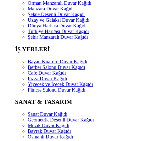
Orman Manzaralı Duvar Kağıdı
Manzara Duvar Kağıdı
Şelale Desenli Duvar Kağıdı
Uzay ve Galaksi Duvar Kağıdı
Dünya Haritası Duvar Kağıdı
Türkiye Haritası Duvar Kağıdı
Şehir Manzaralı Duvar Kağıdı
İŞ YERLERİ
Bayan Kuaförü Duvar Kağıdı
Berber Salonu Duvar Kağıdı
Cafe Duvar Kağıdı
Pizza Duvar Kağıdı
Yiyecek ve İçecek Duvar Kağıdı
Fitness Salonu Duvar Kağıdı
SANAT & TASARIM
Sanat Duvar Kağıdı
Geometrik Desenli Duvar Kağıdı
Müzik Duvar Kağıdı
Bayrak Duvar Kağıdı
Osmanlı Duvar Kağıdı