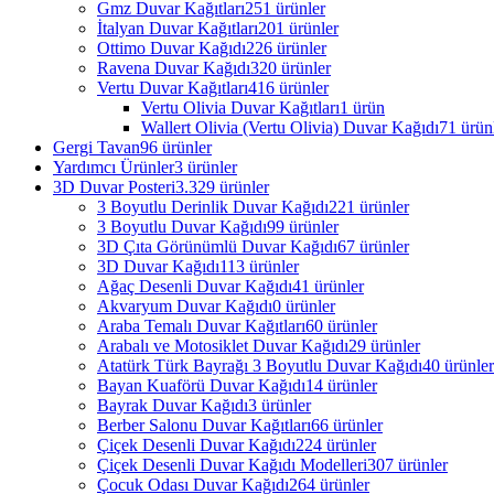
Gmz Duvar Kağıtları
251 ürünler
İtalyan Duvar Kağıtları
201 ürünler
Ottimo Duvar Kağıdı
226 ürünler
Ravena Duvar Kağıdı
320 ürünler
Vertu Duvar Kağıtları
416 ürünler
Vertu Olivia Duvar Kağıtları
1 ürün
Wallert Olivia (Vertu Olivia) Duvar Kağıdı
71 ürün
Gergi Tavan
96 ürünler
Yardımcı Ürünler
3 ürünler
3D Duvar Posteri
3.329 ürünler
3 Boyutlu Derinlik Duvar Kağıdı
221 ürünler
3 Boyutlu Duvar Kağıdı
99 ürünler
3D Çıta Görünümlü Duvar Kağıdı
67 ürünler
3D Duvar Kağıdı
113 ürünler
Ağaç Desenli Duvar Kağıdı
41 ürünler
Akvaryum Duvar Kağıdı
0 ürünler
Araba Temalı Duvar Kağıtları
60 ürünler
Arabalı ve Motosiklet Duvar Kağıdı
29 ürünler
Atatürk Türk Bayrağı 3 Boyutlu Duvar Kağıdı
40 ürünler
Bayan Kuaförü Duvar Kağıdı
14 ürünler
Bayrak Duvar Kağıdı
3 ürünler
Berber Salonu Duvar Kağıtları
66 ürünler
Çiçek Desenli Duvar Kağıdı
224 ürünler
Çiçek Desenli Duvar Kağıdı Modelleri
307 ürünler
Çocuk Odası Duvar Kağıdı
264 ürünler