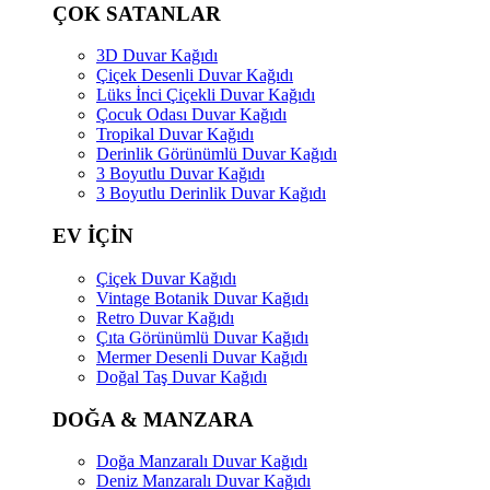
ÇOK SATANLAR
3D Duvar Kağıdı
Çiçek Desenli Duvar Kağıdı
Lüks İnci Çiçekli Duvar Kağıdı
Çocuk Odası Duvar Kağıdı
Tropikal Duvar Kağıdı
Derinlik Görünümlü Duvar Kağıdı
3 Boyutlu Duvar Kağıdı
3 Boyutlu Derinlik Duvar Kağıdı
EV İÇİN
Çiçek Duvar Kağıdı
Vintage Botanik Duvar Kağıdı
Retro Duvar Kağıdı
Çıta Görünümlü Duvar Kağıdı
Mermer Desenli Duvar Kağıdı
Doğal Taş Duvar Kağıdı
DOĞA & MANZARA
Doğa Manzaralı Duvar Kağıdı
Deniz Manzaralı Duvar Kağıdı