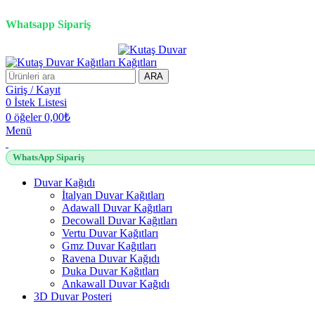
3D duvar kağıdı, Adawall, Decowall, Vertu, Gmz, Pvc mermer pan
Whatsapp Sipariş
ARA
Giriş / Kayıt
0
İstek Listesi
0
öğeler
0,00
₺
Menü
WhatsApp Sipariş
Duvar Kağıdı
İtalyan Duvar Kağıtları
Adawall Duvar Kağıtları
Decowall Duvar Kağıtları
Vertu Duvar Kağıtları
Gmz Duvar Kağıtları
Ravena Duvar Kağıdı
Duka Duvar Kağıtları
Ankawall Duvar Kağıdı
3D Duvar Posteri