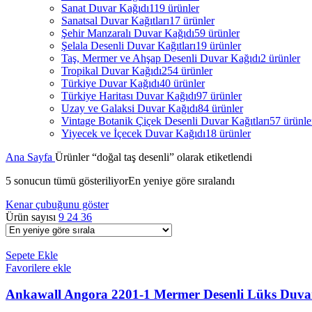
Sanat Duvar Kağıdı
119 ürünler
Sanatsal Duvar Kağıtları
17 ürünler
Şehir Manzaralı Duvar Kağıdı
59 ürünler
Şelala Desenli Duvar Kağıtları
19 ürünler
Taş, Mermer ve Ahşap Desenli Duvar Kağıdı
2 ürünler
Tropikal Duvar Kağıdı
254 ürünler
Türkiye Duvar Kağıdı
40 ürünler
Türkiye Haritası Duvar Kağıdı
97 ürünler
Uzay ve Galaksi Duvar Kağıdı
84 ürünler
Vintage Botanik Çiçek Desenli Duvar Kağıtları
57 ürünle
Yiyecek ve İçecek Duvar Kağıdı
18 ürünler
Ana Sayfa
Ürünler “doğal taş desenli” olarak etiketlendi
5 sonucun tümü gösteriliyor
En yeniye göre sıralandı
Kenar çubuğunu göster
Ürün sayısı
9
24
36
Sepete Ekle
Favorilere ekle
Ankawall Angora 2201-1 Mermer Desenli Lüks Duva