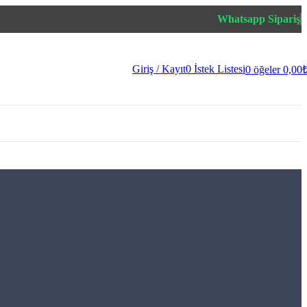
Whatsapp Sipariş
Giriş / Kayıt
0
İstek Listesi
0
öğeler
0,00