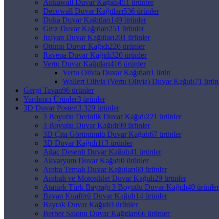
Ankawall Duvar Kağıdı
451 ürünler
Pizza Duvar Kağıdı
Decowall Duvar Kağıtları
536 ürünler
Duka Duvar Kağıtları
149 ürünler
Yiyecek ve İçecek Duvar Kağıdı
Gmz Duvar Kağıtları
251 ürünler
İtalyan Duvar Kağıtları
201 ürünler
Fitness Salonu Duvar Kağıdı
Ottimo Duvar Kağıdı
226 ürünler
Ravena Duvar Kağıdı
320 ürünler
Vertu Duvar Kağıtları
416 ürünler
SANAT & TASARIM
Vertu Olivia Duvar Kağıtları
1 ürün
Wallert Olivia (Vertu Olivia) Duvar Kağıdı
71 ürün
Gergi Tavan
96 ürünler
Sanat Duvar Kağıdı
Yardımcı Ürünler
3 ürünler
3D Duvar Posteri
3.329 ürünler
Geometrik Desenli Duvar Kağıdı
3 Boyutlu Derinlik Duvar Kağıdı
221 ürünler
3 Boyutlu Duvar Kağıdı
99 ürünler
Müzik Duvar Kağıdı
3D Çıta Görünümlü Duvar Kağıdı
67 ürünler
3D Duvar Kağıdı
113 ürünler
Bayrak Duvar Kağıdı
Ağaç Desenli Duvar Kağıdı
41 ürünler
Akvaryum Duvar Kağıdı
0 ürünler
Osmanlı Duvar Kağıdı
Araba Temalı Duvar Kağıtları
60 ürünler
Arabalı ve Motosiklet Duvar Kağıdı
29 ürünler
Graffiti Duvar Kağıdı
Atatürk Türk Bayrağı 3 Boyutlu Duvar Kağıdı
40 ürünler
Bayan Kuaförü Duvar Kağıdı
14 ürünler
Bayrak Duvar Kağıdı
3 ürünler
ÖZEL TEMALAR
Berber Salonu Duvar Kağıtları
66 ürünler