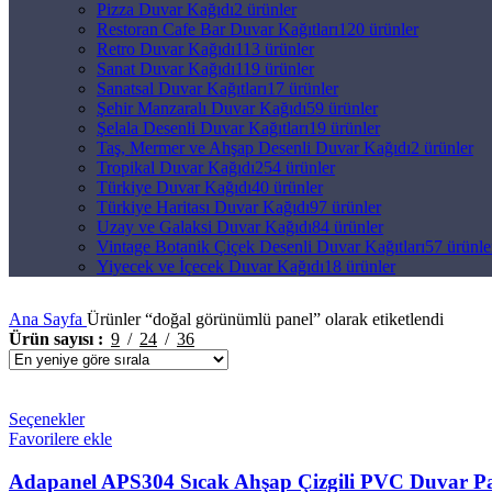
Pizza Duvar Kağıdı
2 ürünler
Restoran Cafe Bar Duvar Kağıtları
120 ürünler
Retro Duvar Kağıdı
113 ürünler
Sanat Duvar Kağıdı
119 ürünler
Sanatsal Duvar Kağıtları
17 ürünler
Şehir Manzaralı Duvar Kağıdı
59 ürünler
Şelala Desenli Duvar Kağıtları
19 ürünler
Taş, Mermer ve Ahşap Desenli Duvar Kağıdı
2 ürünler
Tropikal Duvar Kağıdı
254 ürünler
Türkiye Duvar Kağıdı
40 ürünler
Türkiye Haritası Duvar Kağıdı
97 ürünler
Uzay ve Galaksi Duvar Kağıdı
84 ürünler
Vintage Botanik Çiçek Desenli Duvar Kağıtları
57 ürünle
Yiyecek ve İçecek Duvar Kağıdı
18 ürünler
Ana Sayfa
Ürünler “doğal görünümlü panel” olarak etiketlendi
Ürün sayısı
9
24
36
Seçenekler
Favorilere ekle
Adapanel APS304 Sıcak Ahşap Çizgili PVC Duvar Pan