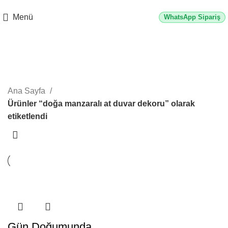
2500 TL üzeri alışverişlerde vade farksız 3 taksit fırsatı!
Menü
WhatsApp Sipariş
doğa manzaralı at duvar dekoru
Kategoriler
Ana Sayfa
Ürünler “doğa manzaralı at duvar dekoru” olarak
etiketlendi
Gün Doğumunda