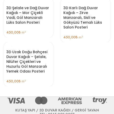
3D Şelale ve Dağ Duvar
3D Karlı Dağ Duvar
Kağıdı – Mor Çiçekli
Kağıdı – Zirve
Vadi, Göl Manzaralı
Manzaralı, Sisli ve
Lüks Salon Posteri
Gökyüzü Temalı Lüks
Salon Posteri
450,00
₺
m²
450,00
₺
m²
3D Uzak Doğu Bahçesi
Duvar Kağıdı – Şelale,
Nilüfer Çiçekleri ve
Huzurlu Göl Manzaralı
Yemek Odası Posteri
450,00
₺
m²
KUTAŞ YAPI / 3D DUVAR KAĞIDI / GERGİ TAVAN