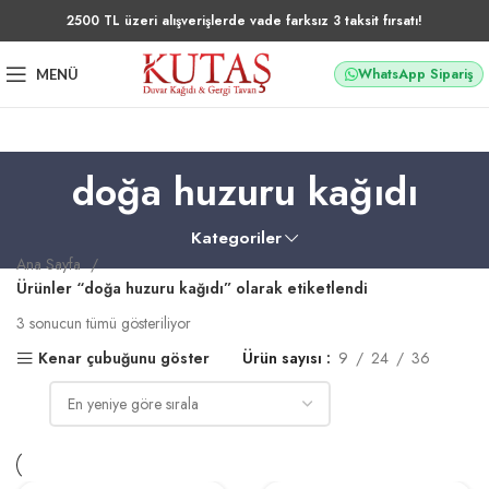
2500 TL üzeri alışverişlerde vade farksız 3 taksit fırsatı!
WhatsApp Sipariş
MENÜ
doğa huzuru kağıdı
Kategoriler
Ana Sayfa
Ürünler “doğa huzuru kağıdı” olarak etiketlendi
3 sonucun tümü gösteriliyor
Kenar çubuğunu göster
Ürün sayısı
9
24
36