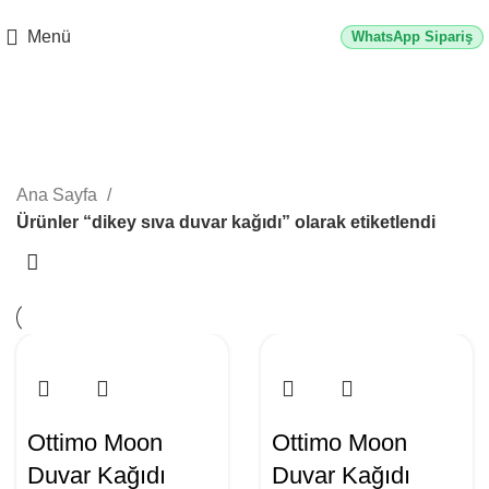
2500 TL üzeri alışverişlerde vade farksız 3 taksit fırsatı!
Menü
WhatsApp Sipariş
dikey sıva duvar kağıdı
Kategoriler
Ana Sayfa
Ürünler “dikey sıva duvar kağıdı” olarak etiketlendi
Ottimo Moon
Ottimo Moon
Duvar Kağıdı
Duvar Kağıdı