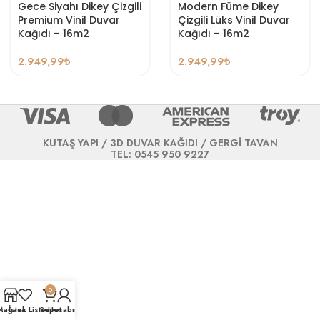
Gece Siyahı Dikey Çizgili
Modern Füme Dikey
Premium Vinil Duvar
Çizgili Lüks Vinil Duvar
Kağıdı – 16m2
Kağıdı – 16m2
2.949,99
₺
2.949,99
₺
KUTAŞ YAPI / 3D DUVAR KAĞIDI / GERGİ TAVAN
TEL: 0545 950 9227
0
Mağaza
İstek Listesi
Sepet
Hesabım