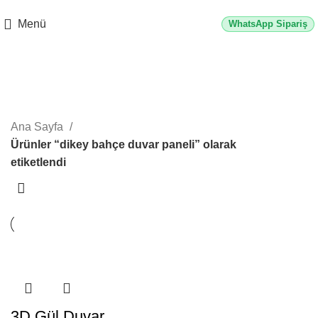
2500 TL üzeri alışverişlerde vade farksız 3 taksit fırsatı!
Menü
WhatsApp Sipariş
dikey bahçe duvar paneli
Kategoriler
Ana Sayfa
Ürünler “dikey bahçe duvar paneli” olarak
etiketlendi
3D Gül Duvar