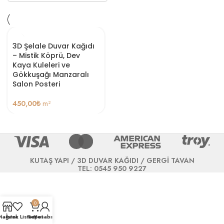
3D Şelale Duvar Kağıdı
– Mistik Köprü, Dev
Kaya Kuleleri ve
Gökkuşağı Manzaralı
Salon Posteri
450,00
₺
m²
KUTAŞ YAPI / 3D DUVAR KAĞIDI / GERGİ TAVAN
TEL: 0545 950 9227
0
Mağaza
İstek Listesi
Sepet
Hesabım