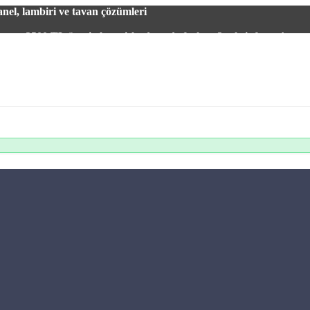
el, lambiri ve tavan çözümleri
2500 TL üzeri alışverişlerde vade farksız 3 taksit fırsatı!