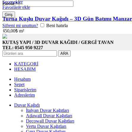
Seçenekler
Parola
*
Favorilere ekle
Giriş
Turna Kuşlu Duvar Kağıdı – 3D Gün Batımı Manzara
Şifreni mi unuttun?
Beni hatırla
450,00
₺
m²
KUTAŞ YAPI / 3D DUVAR KAĞIDI / GERGİ TAVAN
TEL: 0545 950 9227
ARA
KATEGORİ
HESABIM
Hesabım
Sepet
Siparişlerim
Adreslerim
Duvar Kağıdı
İtalyan Duvar Kağıtları
Adawall Duvar Kağıtları
Decowall Duvar Kağıtları
Vertu Duvar Kağıtları
Gmz Duvar Kağıtları