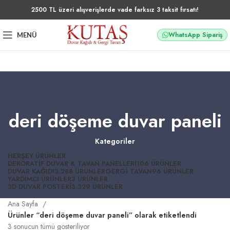
2500 TL üzeri alışverişlerde vade farksız 3 taksit fırsatı!
WhatsApp Sipariş
MENÜ
deri döşeme duvar paneli
Kategoriler
HERŞEY
ÜRÜNLER
DEKORATIF DUVAR & TAVAN PANELLERI
106 ÜRÜNLER
DUVAR KAĞIDI
3.288 ÜRÜNLER
GERGI TAVAN
96 ÜRÜNLER
YARDIMCI ÜRÜNLER
3 ÜRÜNLER
3D DUVAR POSTERI
3.329 ÜRÜNLER
Ana Sayfa
Ürünler “deri döşeme duvar paneli” olarak etiketlendi
3 sonucun tümü gösteriliyor