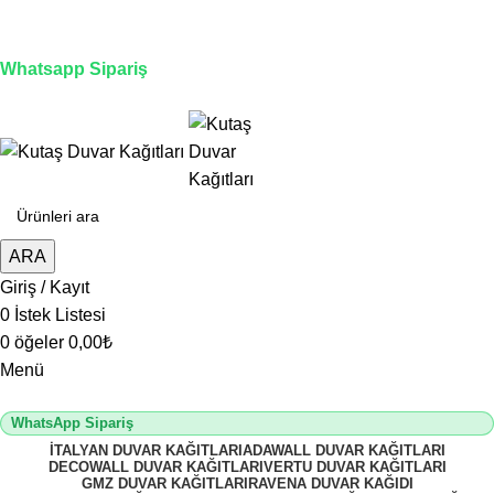
3D duvar kağıdı, Adawall, Decowall, Vertu, Gmz, Pvc
mermer panel, lambiri ve tavan çözümleri
Whatsapp Sipariş
2500 TL üzeri alışverişlerde vade farksız 3 taksit fırsatı!
ARA
Giriş / Kayıt
0
İstek Listesi
0
öğeler
0,00
₺
Menü
WhatsApp Sipariş
İTALYAN DUVAR KAĞITLARI
ADAWALL DUVAR KAĞITLARI
DECOWALL DUVAR KAĞITLARI
VERTU DUVAR KAĞITLARI
GMZ DUVAR KAĞITLARI
RAVENA DUVAR KAĞIDI