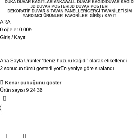
DUKA DUVAR KAĞITLARI
ANKAWALL DUVAR KAĞIDI
DUVAR KAĞIDI
3D DUVAR POSTERI
3D DUVAR POSTERI
DEKORATIF DUVAR & TAVAN PANELLERI
GERGI TAVAN
İLETIŞIM
YARDIMCI ÜRÜNLER
FAVORİLER
GİRİŞ / KAYIT
ARA
0
öğeler
0,00
₺
Giriş / Kayıt
deniz huzuru kağıdı
Kategoriler
Ana Sayfa
Ürünler “deniz huzuru kağıdı” olarak etiketlendi
2 sonucun tümü gösteriliyor
En yeniye göre sıralandı
Kenar çubuğunu göster
Ürün sayısı
9
24
36