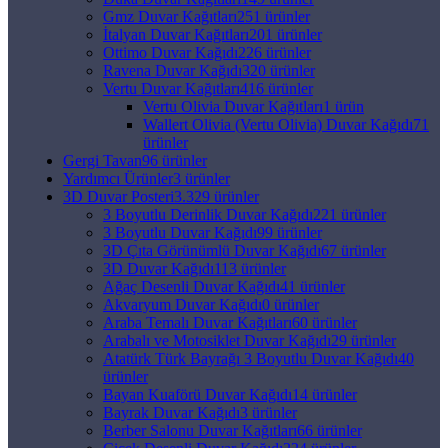
Gmz Duvar Kağıtları
251 ürünler
İtalyan Duvar Kağıtları
201 ürünler
Ottimo Duvar Kağıdı
226 ürünler
Ravena Duvar Kağıdı
320 ürünler
Vertu Duvar Kağıtları
416 ürünler
Vertu Olivia Duvar Kağıtları
1 ürün
Wallert Olivia (Vertu Olivia) Duvar Kağıdı
71
ürünler
Gergi Tavan
96 ürünler
Yardımcı Ürünler
3 ürünler
3D Duvar Posteri
3.329 ürünler
3 Boyutlu Derinlik Duvar Kağıdı
221 ürünler
3 Boyutlu Duvar Kağıdı
99 ürünler
3D Çıta Görünümlü Duvar Kağıdı
67 ürünler
3D Duvar Kağıdı
113 ürünler
Ağaç Desenli Duvar Kağıdı
41 ürünler
Akvaryum Duvar Kağıdı
0 ürünler
Araba Temalı Duvar Kağıtları
60 ürünler
Arabalı ve Motosiklet Duvar Kağıdı
29 ürünler
Atatürk Türk Bayrağı 3 Boyutlu Duvar Kağıdı
40
ürünler
Bayan Kuaförü Duvar Kağıdı
14 ürünler
Bayrak Duvar Kağıdı
3 ürünler
Berber Salonu Duvar Kağıtları
66 ürünler