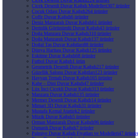
Çiçek Desenli Duvar Kağıdı
224 ürünler
Çiçek Desenli Duvar Kağıdı Modelleri
307 ürünler
Çocuk Odası Duvar Kağıdı
264 ürünler
Coffe Duvar Kağıdı
6 ürünler
Deniz Manzaralı Duvar Kağıdı
61 ürünler
Derinlik Görünümlü Duvar Kağıdı
43 ürünler
Doğa Manzara Duvar Kağıdı
310 ürünler
Doğa Manzaralı Duvar Kağıdı
137 ürünler
Doğal Taş Duvar Kağıtları
88 ürünler
Dünya Haritası Duvar Kağıdı
125 ürünler
Eskitme Duvar Kağıdı
68 ürünler
Futbol Duvar Kağıdı
1 ürün
Geometrik Desenli Duvar Kağıdı
217 ürünler
Güzellik Salonu Duvar Kağıtları
123 ürünler
Hayvan Temalı Duvar Kağıdı
165 ürünler
Kabe – Dini Duvar Kağıdı
47 ürünler
Lüx İnci Çicekli Duvar Kağıdı
313 ürünler
Manzara Duvar Kağıdı
135 ürünler
Mermer Desenli Duvar Kağıdı
14 ürünler
Mimari 3D Duvar Kağıdı
31 ürünler
Mustafa Kemal Atatürk
2 ürünler
Müzik Duvar Kağıdı
5 ürünler
Orman Manzaralı Duvar Kağıdı
96 ürünler
Osmanlı Duvar Kağıdı
7 ürünler
Palmiye Duvar Kağıdı Fiyatları ve Modelleri
47 ürünle