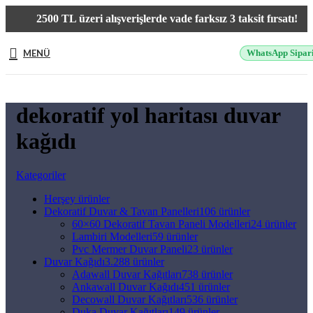
2500 TL üzeri alışverişlerde vade farksız 3 taksit fırsatı!
MENÜ
WhatsApp Sipar
dekoratif yol haritası duvar
kağıdı
Kategoriler
Herşey
ürünler
Dekoratif Duvar & Tavan Panelleri
106 ürünler
60×60 Dekoratif Tavan Paneli Modelleri
24 ürünler
Lambiri Modelleri
59 ürünler
Pvc Mermer Duvar Paneli
23 ürünler
Duvar Kağıdı
3.288 ürünler
Adawall Duvar Kağıtları
738 ürünler
Ankawall Duvar Kağıdı
451 ürünler
Decowall Duvar Kağıtları
536 ürünler
Duka Duvar Kağıtları
149 ürünler