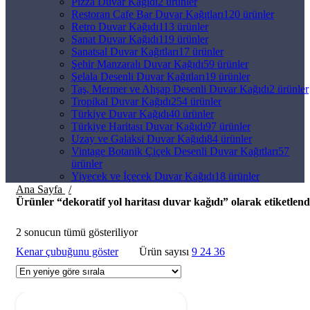
Pizza Duvar Kağıdı
2 ürünler
Restoran Cafe Bar Duvar Kağıtları
120 ürünler
Retro Duvar Kağıdı
113 ürünler
Sanat Duvar Kağıdı
119 ürünler
Sanatsal Duvar Kağıtları
17 ürünler
Şehir Manzaralı Duvar Kağıdı
59 ürünler
Şelala Desenli Duvar Kağıtları
19 ürünler
Taş, Mermer ve Ahşap Desenli Duvar Kağıdı
2 ürünler
Tropikal Duvar Kağıdı
254 ürünler
Türkiye Duvar Kağıdı
40 ürünler
Türkiye Haritası Duvar Kağıdı
97 ürünler
Uzay ve Galaksi Duvar Kağıdı
84 ürünler
Vintage Botanik Çiçek Desenli Duvar Kağıtları
57
ürünler
Yiyecek ve İçecek Duvar Kağıdı
18 ürünler
Ana Sayfa
Ürünler “dekoratif yol haritası duvar kağıdı” olarak etiketlend
2 sonucun tümü gösteriliyor
Kenar çubuğunu göster
Ürün sayısı
9
24
36